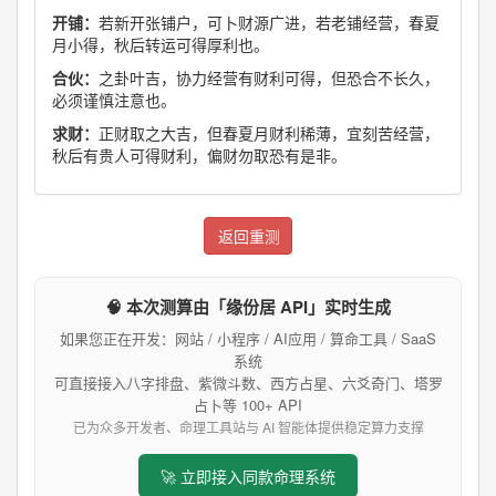
开铺：
若新开张铺户，可卜财源广进，若老铺经营，春夏
月小得，秋后转运可得厚利也。
合伙：
之卦叶吉，协力经营有财利可得，但恐合不长久，
必须谨慎注意也。
求财：
正财取之大吉，但春夏月财利稀薄，宜刻苦经营，
秋后有贵人可得财利，偏财勿取恐有是非。
返回重测
🧠 本次测算由「缘份居 API」实时生成
如果您正在开发：网站 / 小程序 / AI应用 / 算命工具 / SaaS
系统
可直接接入八字排盘、紫微斗数、西方占星、六爻奇门、塔罗
占卜等 100+ API
已为众多开发者、命理工具站与 AI 智能体提供稳定算力支撑
🚀 立即接入同款命理系统