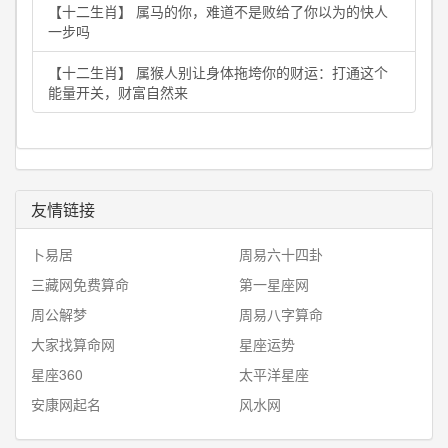
【十二生肖】 属马的你，难道不是败给了你以为的快人
一步吗
【十二生肖】 属猴人别让身体拖垮你的财运：打通这个
能量开关，财富自然来
友情链接
卜易居
周易六十四卦
三藏网免费算命
第一星座网
周公解梦
周易八字算命
大家找算命网
星座运势
星座360
太平洋星座
安康网起名
风水网