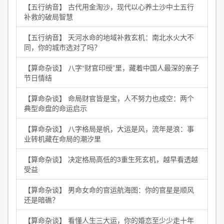
【五行纳音】 古代用金淘沙，现代以心养土沙中土五行
补救的破局智慧
【五行纳音】 天河水命的地域补救玄机：南北水火大不
同，你的城市选对了吗？
【算命杂谈】 八字“财官印绶”里，藏着中国人最深的亲子
节日情结
【算命杂谈】 命局财官皆是宝，人不努力也成空：两个
典型命盘的命运启示
【算命杂谈】 八字格局是帆，大运是风，流年是浪：事
业转机藏在命局的潮汐里
【算命杂谈】 决定格局高低的3重生死玄机，越早看透越
受益
【算命杂谈】 男命女命的官运航海图：你的官星是顺风
还是暗礁？
【算命杂谈】 看懂人生三大运，你的婚恋至少少走十年