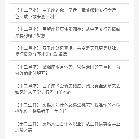
【十二星座】 白羊座的你，星盘上藏着哪种五行幸运
色？敢不敢来测一测！
【十二星座】 巨蟹座健康体质调养：从中医五行看情绪
养脾的跨界智慧
【十二星座】 双子座财运真相：善变是天赋更是财脉，
读懂星象分野才能启动福运
【十二星座】 摩羯座本月运势：管仲治国的三重锁，为
何偏偏此时解开？
【十二星座】 白羊座的爱情忠诚度：烈火真金还是来去
如风？从国学五行看白羊本心
【十二生肖】 属猴人为什么总遇烂桃花？找准你的本命
桃花位，格局错了十年白忙
【十二生肖】 属鸡人适合什么职业？从生肖运势看事业
进阶之路