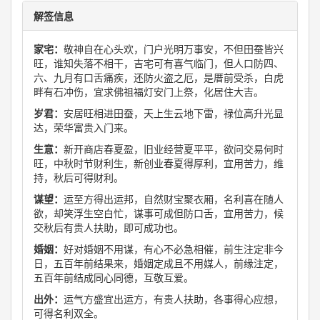
解签信息
家宅：
敬神自在心头欢，门户光明万事安，不但田蚕皆兴
旺，谁知失落不相干，吉宅可有喜气临门，但人口防四、
六、九月有口舌痛疾，还防火盗之厄，是厝前受杀，白虎
畔有石冲伤，宜求佛祖福灯安门上祭，化居住大吉。
岁君：
安居旺相进田蚕，天上生云地下雷，禄位高升光显
达，荣华富贵入门来。
生意：
新开商店春夏盈，旧业经营夏平平，欲问交易何时
旺，中秋时节财利生，新创业春夏得厚利，宜用苦力，维
持，秋后可得财利。
谋望：
运至方得出运邦，自然财宝聚衣厢，名利喜在随人
欲，却笑浮生空白忙，谋事可成但防口舌，宜用苦力，候
交秋后有贵人扶助，即可成功也。
婚姻：
好对婚姻不用谋，有心不必急相催，前生注定非今
日，五百年前结果来，婚姻定成且不用媒人，前缘注定，
五百年前结成同心同德，互敬互爱。
出外：
运气方盛宜出运方，有贵人扶助，各事得心应想，
可得名利双全。