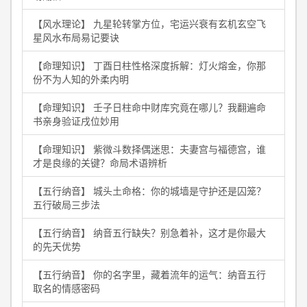
【风水理论】 九星轮转掌方位，宅运兴衰有玄机玄空飞
星风水布局易记要诀
【命理知识】 丁酉日柱性格深度拆解：灯火熔金，你那
份不为人知的外柔内明
【命理知识】 壬子日柱命中财库究竟在哪儿？我翻遍命
书亲身验证戌位妙用
【命理知识】 紫微斗数择偶迷思：夫妻宫与福德宫，谁
才是良缘的关键？命局术语辨析
【五行纳音】 城头土命格：你的城墙是守护还是囚笼？
五行破局三步法
【五行纳音】 纳音五行缺失？别急着补，这才是你最大
的先天优势
【五行纳音】 你的名字里，藏着流年的运气：纳音五行
取名的情感密码