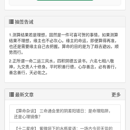
抽签告诫
1.测算结果若是理想，固然是一件可喜可贺的事情，如果测算
结果不理想，缘主也不必灰心。缘主的命运，即便算得再准，
也还是需要缘主自己去把握。算命的目的是为了趋吉避凶，顺
势而行。
2.正所谓一命二运三风水，四积阴德五读书，六名七相八敬
神，九交贵人十修身。平时积善行德，心存善念，必有善行，
善念善行，天必佑之。
最新文章
更多
【算命杂谈】 三命通会里的阴差阳错日：是命理陷阱，
还是心理镜像？
【十二星座】 紫微垣下的水瓶星语：一场古今司天监的