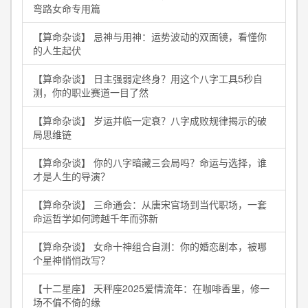
弯路女命专用篇
【算命杂谈】 忌神与用神：运势波动的双面镜，看懂你
的人生起伏
【算命杂谈】 日主强弱定终身？用这个八字工具5秒自
测，你的职业赛道一目了然
【算命杂谈】 岁运并临一定衰？八字成败规律揭示的破
局思维链
【算命杂谈】 你的八字暗藏三会局吗？命运与选择，谁
才是人生的导演？
【算命杂谈】 三命通会：从唐宋官场到当代职场，一套
命运哲学如何跨越千年而弥新
【算命杂谈】 女命十神组合自测：你的婚恋剧本，被哪
个星神悄悄改写？
【十二星座】 天秤座2025爱情流年：在咖啡香里，修一
场不偏不倚的缘