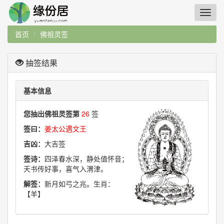
首页
佛祖灵签
抽签结果
基本信息
您抽出佛祖灵签第
26
签
签曰：
姜太公遇文王
吉凶：
大吉签
签诗：
四泽春水深，静处值怀音；
天书传好事，喜气入渭津。
解签：
新月如弓之兆。生肖：
【羊】