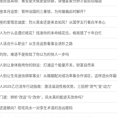
子座财运真相：善变是天赋更是财脉，读懂星象分野才能启动福运
羯座本月运势：管仲治国的三重锁，为何偏偏此时解开？
羊座的爱情忠诚度：烈火真金还是来去如风？从国学五行看白羊本心
猴人为什么总遇烂桃花？找准你的本命桃花位，格局错了十年白忙
鸡人适合什么职业？从生肖运势看事业进阶之路
马的你，难道不是败给了你以为的快人一步吗
猴人别让身体拖垮你的财运：打通这个能量开关，财富自然来
鸡人别让生肖迷信绑架事业！从婚姻配对成功率看合作误区，这样选伙伴最
人2025乙巳流年行动指南：激活温润性格优势，三招把“泄气”变“动力”
门道：辨析“改运”与“改命”，风水真的能逆天改命吗？
向还是朝向？阳宅风水一对孪生术语的吉凶密码