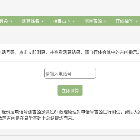
据算命
测算姓名
摇卦占卜
测算吉凶
在线抽签
电话号码，点击立即测算，并查看测算结果，请自行体会其中的吉凶指示
立即测算
：缘份居电话号测吉凶是通过81数理原理对电话号吉凶进行测试，帮助大
1数理吉凶是在易学基础上总结提炼而来。