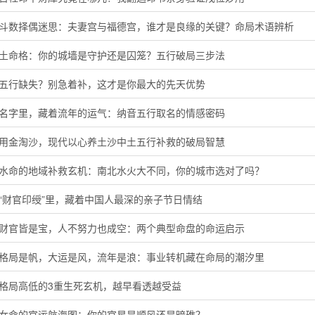
微斗数择偶迷思：夫妻宫与福德宫，谁才是良缘的关键？命局术语辨析
头土命格：你的城墙是守护还是囚笼？五行破局三步法
音五行缺失？别急着补，这才是你最大的先天优势
的名字里，藏着流年的运气：纳音五行取名的情感密码
代用金淘沙，现代以心养土沙中土五行补救的破局智慧
河水命的地域补救玄机：南北水火大不同，你的城市选对了吗？
“财官印绶”里，藏着中国人最深的亲子节日情结
局财官皆是宝，人不努力也成空：两个典型命盘的命运启示
字格局是帆，大运是风，流年是浪：事业转机藏在命局的潮汐里
定格局高低的3重生死玄机，越早看透越受益
命女命的官运航海图：你的官星是顺风还是暗礁？