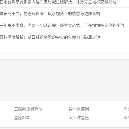
晨在阳台喝茶竟损贵人运？五行配色破解法，让方寸之地秒变聚福池
花位布局不当，情志病自来：风水视角下的情感与健康玄机
了三年病不离身，老友一句话点醒：卧室穿心煞，正在悄悄吸走你的阳气
卯日柱深度解析：从四柱组合看炉中火的生命力与破局之道
三藏网免费算命
第一星座网
周
星座360
太平洋星座
安