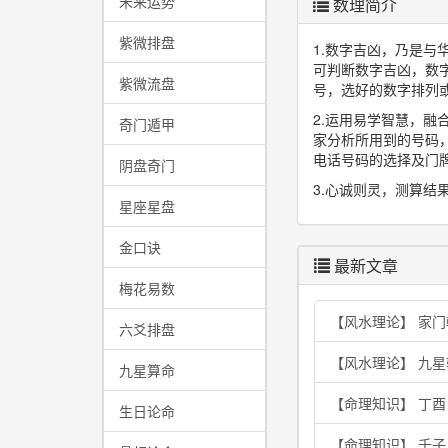
未来运势
数理简介
紫微排盘
1.数字吉凶，乃是
可判断数字吉凶，数
紫微流盘
号，选好的数字排列
2.运用易学智慧，
奇门遁甲
家分析所用到的号码
电话号码的选择及门
阴盘奇门
3.心诚则灵，测算结
星座星盘
金口诀
最新文章
梅花易数
【风水理论】 家
六爻排盘
【风水理论】 九
九星算命
【命理知识】 丁
生日论命
【命理知识】 壬