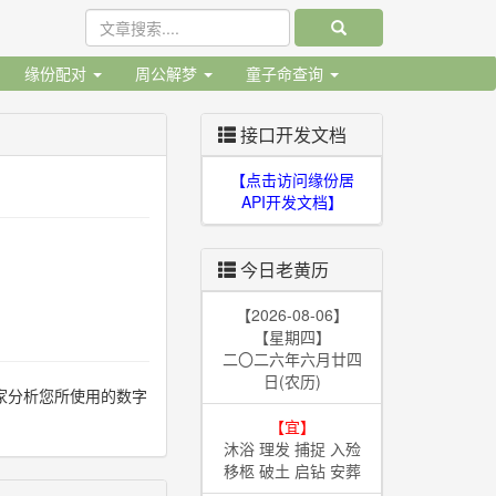
缘份配对
周公解梦
童子命查询
接口开发文档
【点击访问缘份居
。
API开发文档】
今日老黄历
【2026-08-06】
【星期四】
二〇二六年六月廿四
日(农历)
家分析您所使用的数字
【宜】
沐浴 理发 捕捉 入殓
移柩 破土 启钻 安葬