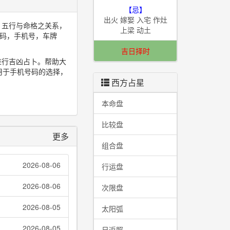
【忌】
出火 嫁娶 入宅 作灶
，五行与命格之关系，
上梁 动土
码，手机号，车牌
吉日择时
进行吉凶占卜。帮助大
用于手机号码的选择，
西方占星
本命盘
比较盘
更多
组合盘
2026-08-06
行运盘
2026-08-06
次限盘
2026-08-05
太阳弧
2026-08-05
日返照