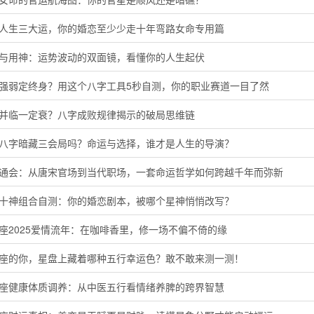
懂人生三大运，你的婚恋至少少走十年弯路女命专用篇
神与用神：运势波动的双面镜，看懂你的人生起伏
主强弱定终身？用这个八字工具5秒自测，你的职业赛道一目了然
运并临一定衰？八字成败规律揭示的破局思维链
的八字暗藏三会局吗？命运与选择，谁才是人生的导演？
命通会：从唐宋官场到当代职场，一套命运哲学如何跨越千年而弥新
命十神组合自测：你的婚恋剧本，被哪个星神悄悄改写？
座2025爱情流年：在咖啡香里，修一场不偏不倚的缘
羊座的你，星盘上藏着哪种五行幸运色？敢不敢来测一测！
蟹座健康体质调养：从中医五行看情绪养脾的跨界智慧