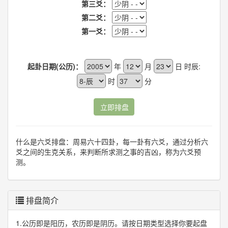
第三爻：
第二爻：
第一爻：
起卦日期(公历)：
年
月
日 时辰:
时
分
立即排盘
什么是六爻排盘：周易六十四卦，每一卦有六爻，通过分析六
爻之间的生克关系，来判断所求测之事的吉凶，称为六爻预
测。
排盘简介
1.公历即是阳历，农历即是阴历。请按日期类型选择你要起盘