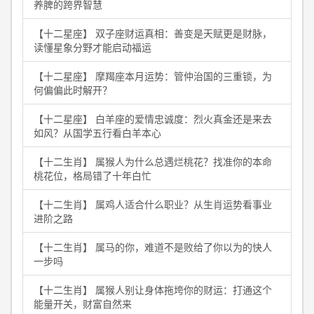
养脾的跨界智慧
【十二星座】 双子座财运真相：善变是天赋更是财脉，
读懂星象分野才能启动福运
【十二星座】 摩羯座本月运势：管仲治国的三重锁，为
何偏偏此时解开？
【十二星座】 白羊座的爱情忠诚度：烈火真金还是来去
如风？从国学五行看白羊本心
【十二生肖】 属猴人为什么总遇烂桃花？找准你的本命
桃花位，格局错了十年白忙
【十二生肖】 属鸡人适合什么职业？从生肖运势看事业
进阶之路
【十二生肖】 属马的你，难道不是败给了你以为的快人
一步吗
【十二生肖】 属猴人别让身体拖垮你的财运：打通这个
能量开关，财富自然来