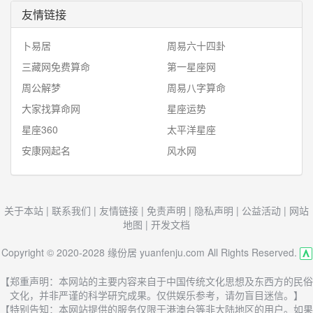
友情链接
卜易居
周易六十四卦
三藏网免费算命
第一星座网
周公解梦
周易八字算命
大家找算命网
星座运势
星座360
太平洋星座
安康网起名
风水网
关于本站
|
联系我们
|
友情链接
|
免责声明
|
隐私声明
|
公益活动
|
网站
地图
|
开发文档
Copyright © 2020-2028 缘份居 yuanfenju.com All Rights Reserved.
【郑重声明：本网站的主要内容来自于中国传统文化思想及东西方的民俗
文化，并非严谨的科学研究成果。仅供娱乐参考，请勿盲目迷信。】
【特别告知：本网站提供的服务仅限于港澳台等非大陆地区的用户。如果