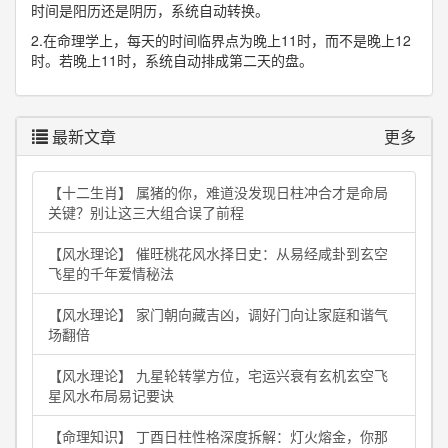
时间是阳历还是阴历，系统自动转换。
2.在命理学上，每天的时间临界点为晚上11时，而不是晚上12
时。若晚上11时，系统自动排成第二天的盘。
最新文章
更多
【十二生肖】 属猪的你，难道没发现日柱冲合才是命局
关键？别让这三大组合误了前程
【风水理论】 催旺桃花风水择日史：从易经咸卦到玄空
飞星的千年爱情秘法
【风水理论】 家门朝向藏吉凶，调好门向让家庭和谐气
场翻倍
【风水理论】 九星轮转掌方位，宅运兴衰有玄机玄空飞
星风水布局易记要诀
【命理知识】 丁酉日柱性格深度拆解：灯火熔金，你那