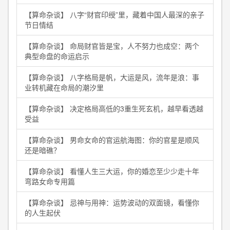
【算命杂谈】 八字“财官印绶”里，藏着中国人最深的亲子
节日情结
【算命杂谈】 命局财官皆是宝，人不努力也成空：两个
典型命盘的命运启示
【算命杂谈】 八字格局是帆，大运是风，流年是浪：事
业转机藏在命局的潮汐里
【算命杂谈】 决定格局高低的3重生死玄机，越早看透越
受益
【算命杂谈】 男命女命的官运航海图：你的官星是顺风
还是暗礁？
【算命杂谈】 看懂人生三大运，你的婚恋至少少走十年
弯路女命专用篇
【算命杂谈】 忌神与用神：运势波动的双面镜，看懂你
的人生起伏