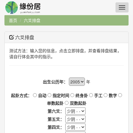
首页
六爻排盘
六爻排盘
测试方法：输入您的信息，点击立即排盘，并查看排盘结果，
请自行体会其中的指示。
出生公历年：
年
起卦方式：
自动
指定时间
终身卦
手工
数字
单数起卦
双数起卦
第六爻：
第五爻：
第四爻：