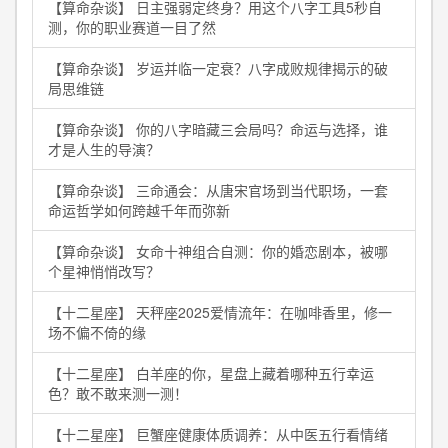
【算命杂谈】 日主强弱定终身？用这个八字工具5秒自
测，你的职业赛道一目了然
【算命杂谈】 岁运并临一定衰？八字成败规律揭示的破
局思维链
【算命杂谈】 你的八字暗藏三会局吗？命运与选择，谁
才是人生的导演？
【算命杂谈】 三命通会：从唐宋官场到当代职场，一套
命运哲学如何跨越千年而弥新
【算命杂谈】 女命十神组合自测：你的婚恋剧本，被哪
个星神悄悄改写？
【十二星座】 天秤座2025爱情流年：在咖啡香里，修一
场不偏不倚的缘
【十二星座】 白羊座的你，星盘上藏着哪种五行幸运
色？敢不敢来测一测！
【十二星座】 巨蟹座健康体质调养：从中医五行看情绪