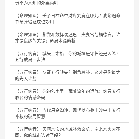
份不为人知的外柔内明
【命理知识】 壬子日柱命中财库究竟在哪儿？我翻遍命
书亲身验证戌位妙用
【命理知识】 紫微斗数择偶迷思：夫妻宫与福德宫，谁
才是良缘的关键？命局术语辨析
【五行纳音】 城头土命格：你的城墙是守护还是囚笼？
五行破局三步法
【五行纳音】 纳音五行缺失？别急着补，这才是你最大
的先天优势
【五行纳音】 你的名字里，藏着流年的运气：纳音五行
取名的情感密码
【五行纳音】 古代用金淘沙，现代以心养土沙中土五行
补救的破局智慧
【五行纳音】 天河水命的地域补救玄机：南北水火大不
同，你的城市选对了吗？