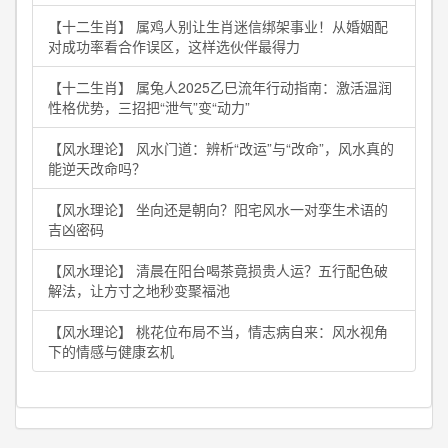
【十二生肖】 属鸡人别让生肖迷信绑架事业！从婚姻配
对成功率看合作误区，这样选伙伴最得力
【十二生肖】 属兔人2025乙巳流年行动指南：激活温润
性格优势，三招把“泄气”变“动力”
【风水理论】 风水门道：辨析“改运”与“改命”，风水真的
能逆天改命吗？
【风水理论】 坐向还是朝向？阳宅风水一对孪生术语的
吉凶密码
【风水理论】 清晨在阳台喝茶竟损贵人运？五行配色破
解法，让方寸之地秒变聚福池
【风水理论】 桃花位布局不当，情志病自来：风水视角
下的情感与健康玄机