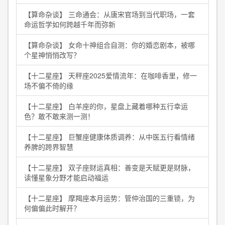
【算命杂谈】 三命通会：从唐宋官场到当代职场，一套
命运哲学如何跨越千年而弥新
【算命杂谈】 女命十神组合自测：你的婚恋剧本，被哪
个星神悄悄改写？
【十二星座】 天秤座2025爱情流年：在咖啡香里，修一
场不偏不倚的缘
【十二星座】 白羊座的你，星盘上藏着哪种五行幸运
色？敢不敢来测一测！
【十二星座】 巨蟹座健康体质调养：从中医五行看情绪
养脾的跨界智慧
【十二星座】 双子座财运真相：善变是天赋更是财脉，
读懂星象分野才能启动福运
【十二星座】 摩羯座本月运势：管仲治国的三重锁，为
何偏偏此时解开？