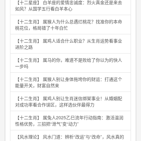
【十二星座】 白羊座的爱情忠诚度：烈火真金还是来去
如风？从国学五行看白羊本心
【十二生肖】 属猴人为什么总遇烂桃花？找准你的本命
桃花位，格局错了十年白忙
【十二生肖】 属鸡人适合什么职业？从生肖运势看事业
进阶之路
【十二生肖】 属马的你，难道不是败给了你以为的快人
一步吗
【十二生肖】 属猴人别让身体拖垮你的财运：打通这个
能量开关，财富自然来
【十二生肖】 属鸡人别让生肖迷信绑架事业！从婚姻配
对成功率看合作误区，这样选伙伴最得力
【十二生肖】 属兔人2025乙巳流年行动指南：激活温润
性格优势，三招把“泄气”变“动力”
【风水理论】 风水门道：辨析“改运”与“改命”，风水真的