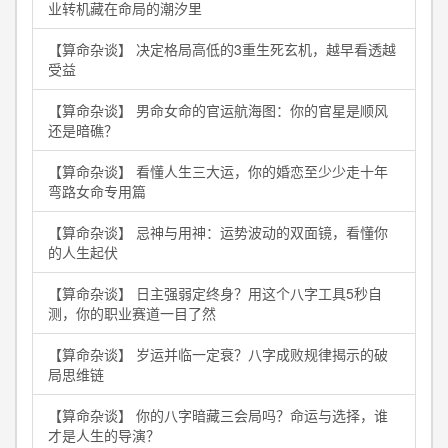
业转机藏在命局的潮汐里
【算命杂谈】 决定格局高低的3重生死玄机，越早看透越
受益
【算命杂谈】 男命女命的官运航海图：你的官星是顺风
还是暗礁？
【算命杂谈】 看懂人生三大运，你的婚恋至少少走十年
弯路女命专用篇
【算命杂谈】 忌神与用神：运势波动的双面镜，看懂你
的人生起伏
【算命杂谈】 日主强弱定终身？用这个八字工具5秒自
测，你的职业赛道一目了然
【算命杂谈】 岁运并临一定衰？八字成败规律揭示的破
局思维链
【算命杂谈】 你的八字暗藏三会局吗？命运与选择，谁
才是人生的导演？