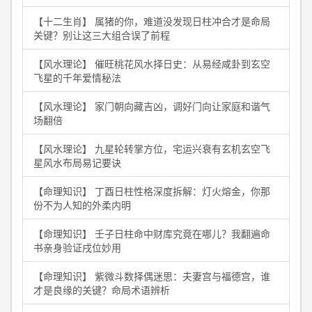
【十二生肖】 属猪的你，难道没发现日柱冲合才是命局
关键？别让这三大组合误了前程
【风水理论】 催旺桃花风水择日史：从易经咸卦到玄空
飞星的千年爱情秘法
【风水理论】 家门朝向藏吉凶，调好门向让家庭和谐气
场翻倍
【风水理论】 九星轮转掌方位，宅运兴衰有玄机玄空飞
星风水布局易记要诀
【命理知识】 丁酉日柱性格深度拆解：灯火熔金，你那
份不为人知的外柔内明
【命理知识】 壬子日柱命中财库究竟在哪儿？我翻遍命
书亲身验证戌位妙用
【命理知识】 紫微斗数择偶迷思：夫妻宫与福德宫，谁
才是良缘的关键？命局术语辨析