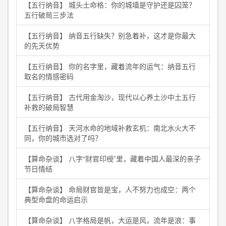
【五行纳音】 城头土命格：你的城墙是守护还是囚笼？
五行破局三步法
【五行纳音】 纳音五行缺失？别急着补，这才是你最大
的先天优势
【五行纳音】 你的名字里，藏着流年的运气：纳音五行
取名的情感密码
【五行纳音】 古代用金淘沙，现代以心养土沙中土五行
补救的破局智慧
【五行纳音】 天河水命的地域补救玄机：南北水火大不
同，你的城市选对了吗？
【算命杂谈】 八字“财官印绶”里，藏着中国人最深的亲子
节日情结
【算命杂谈】 命局财官皆是宝，人不努力也成空：两个
典型命盘的命运启示
【算命杂谈】 八字格局是帆，大运是风，流年是浪：事