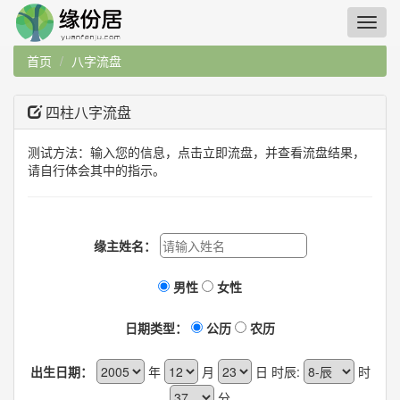
首页
八字流盘
四柱八字流盘
测试方法：输入您的信息，点击立即流盘，并查看流盘结果，
请自行体会其中的指示。
缘主姓名：
男性
女性
日期类型：
公历
农历
出生日期：
年
月
日 时辰:
时
分