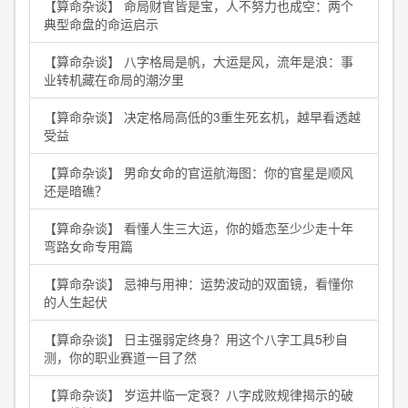
【算命杂谈】 命局财官皆是宝，人不努力也成空：两个
典型命盘的命运启示
【算命杂谈】 八字格局是帆，大运是风，流年是浪：事
业转机藏在命局的潮汐里
【算命杂谈】 决定格局高低的3重生死玄机，越早看透越
受益
【算命杂谈】 男命女命的官运航海图：你的官星是顺风
还是暗礁？
【算命杂谈】 看懂人生三大运，你的婚恋至少少走十年
弯路女命专用篇
【算命杂谈】 忌神与用神：运势波动的双面镜，看懂你
的人生起伏
【算命杂谈】 日主强弱定终身？用这个八字工具5秒自
测，你的职业赛道一目了然
【算命杂谈】 岁运并临一定衰？八字成败规律揭示的破