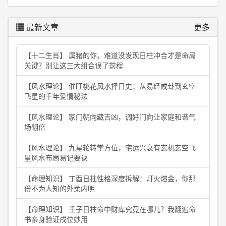
最新文章
更多
【十二生肖】 属猪的你，难道没发现日柱冲合才是命局
关键？别让这三大组合误了前程
【风水理论】 催旺桃花风水择日史：从易经咸卦到玄空
飞星的千年爱情秘法
【风水理论】 家门朝向藏吉凶，调好门向让家庭和谐气
场翻倍
【风水理论】 九星轮转掌方位，宅运兴衰有玄机玄空飞
星风水布局易记要诀
【命理知识】 丁酉日柱性格深度拆解：灯火熔金，你那
份不为人知的外柔内明
【命理知识】 壬子日柱命中财库究竟在哪儿？我翻遍命
书亲身验证戌位妙用