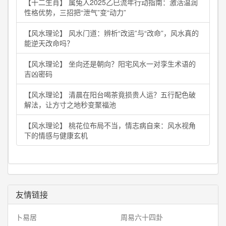
【十二生肖】 属兔人2025乙巳流年行动指南：激活温润
性格优势，三招把“泄气”变“动力”
【风水理论】 风水门道：辨析“改运”与“改命”，风水真的
能逆天改命吗？
【风水理论】 坐向还是朝向？阳宅风水一对孪生术语的
吉凶密码
【风水理论】 清晨在阳台喝茶竟损贵人运？五行配色破
解法，让方寸之地秒变聚福池
【风水理论】 桃花位布局不当，情志病自来：风水视角
下的情感与健康玄机
友情链接
卜易居
周易六十四卦