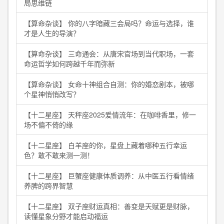
局思维链
【算命杂谈】 你的八字暗藏三会局吗？命运与选择，谁
才是人生的导演？
【算命杂谈】 三命通会：从唐宋官场到当代职场，一套
命运哲学如何跨越千年而弥新
【算命杂谈】 女命十神组合自测：你的婚恋剧本，被哪
个星神悄悄改写？
【十二星座】 天秤座2025爱情流年：在咖啡香里，修一
场不偏不倚的缘
【十二星座】 白羊座的你，星盘上藏着哪种五行幸运
色？敢不敢来测一测！
【十二星座】 巨蟹座健康体质调养：从中医五行看情绪
养脾的跨界智慧
【十二星座】 双子座财运真相：善变是天赋更是财脉，
读懂星象分野才能启动福运