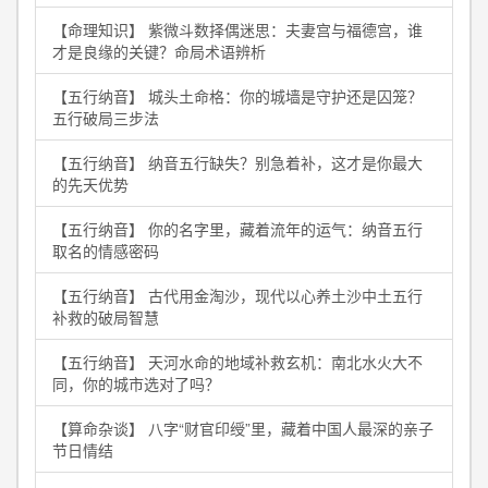
【命理知识】 紫微斗数择偶迷思：夫妻宫与福德宫，谁
才是良缘的关键？命局术语辨析
【五行纳音】 城头土命格：你的城墙是守护还是囚笼？
五行破局三步法
【五行纳音】 纳音五行缺失？别急着补，这才是你最大
的先天优势
【五行纳音】 你的名字里，藏着流年的运气：纳音五行
取名的情感密码
【五行纳音】 古代用金淘沙，现代以心养土沙中土五行
补救的破局智慧
【五行纳音】 天河水命的地域补救玄机：南北水火大不
同，你的城市选对了吗？
【算命杂谈】 八字“财官印绶”里，藏着中国人最深的亲子
节日情结