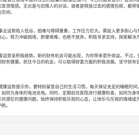
和宣泄情感。无论是与旧情人的对话，或者是释放过去的感情包袱，都将
出空间。
事业运势陷入低谷，困难与障碍重重，工作压力巨大。需投入更多耐心与
决心，努力冲破困境，即便艰难，也绝不放弃。积极寻求支持，探索解决
富运势呈积极趋势。新的财务机会可能出现，为你带来意外收益。不过，
期财务健康。抓住今日的机会，可以取得财富方面的积极进展。坚守财务
健康运势提示你，要特别留意自己的生活习惯。每天保证充足的睡眠时间
，如同为身体的电池充电。同时，定期前往医院进行健康检查，如同为身
任何潜在的健康问题。始终保持积极乐观的心态，让快乐与乐观的情绪成
护航。