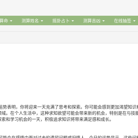
据算命
测算姓名
摇卦占卜
测算吉凶
在线抽签
运势表明，你将迎来一天充满了思考和探索。你可能会感到更加渴望知识
领域。在个人生活中，这种求知欲望可能会带来新的机会，特别是在与技
探索和学习机会的一天，积极追求知识将带来满足感和成长。
可能会在感情中面对过去的遗留问题或旧情人。今日的运势显示，这些问