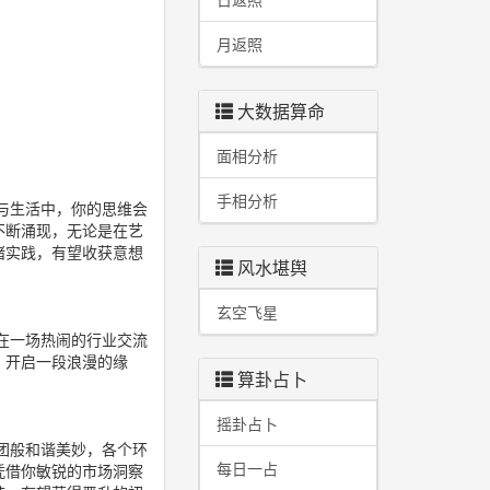
月返照
大数据算命
面相分析
手相分析
与生活中，你的思维会
不断涌现，无论是在艺
诸实践，有望收获意想
风水堪舆
玄空飞星
在一场热闹的行业交流
，开启一段浪漫的缘
算卦占卜
摇卦占卜
团般和谐美妙，各个环
每日一占
凭借你敏锐的市场洞察