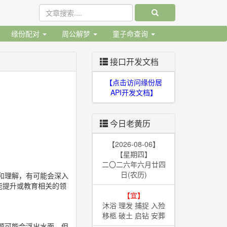
缘份配对
周公解梦
童子命查询
接口开发文档
【点击访问缘份居
API开发文档】
今日老黄历
【2026-08-06】
【星期四】
二〇二六年六月廿四
日(农历)
和理解，有可能会深入
能提升或教育相关的领
【宜】
沐浴 理发 捕捉 入殓
移柩 破土 启钻 安葬
题可能会浮出水面，但