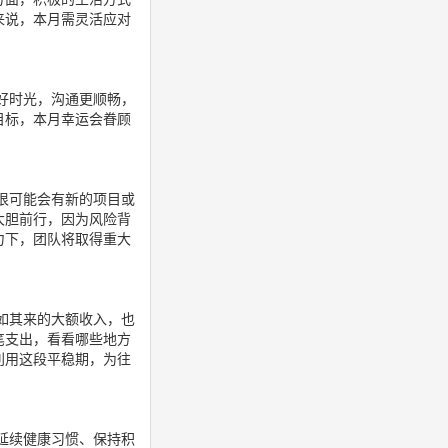
来说，本月需灵活应对
好时光，沟通更顺畅，
目标，本月幸运会眷顾
很可能会有新的项目或
大胆前行，因为风险背
力下，团队将取得重大
如其来的大额收入，也
笔支出，看看哪些地方
利用这段平稳期，为往
延续健康习惯、保持积