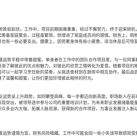
势跌宕起伏。工作中，项目前期困难重重，经过不懈努力，终于迎来转机
起筹备家庭聚会，过程虽繁琐，但增进了家庭成员间的感情。财务上，购
过也有一些必要支出。健康上，因劳累身体有些小疲惫，适当休息后可恢
情运势平稳中带着甜蜜。单身者在工作中的团队合作项目里，与一位同事
逐渐了解彼此的优点和魅力，对彼此的欣赏之情转化为爱意。随着项目的
周可以一起学习烹饪新的菜肴，从挑选食材到在厨房中相互协作，最后品
满了温馨和甜蜜，让你们更加珍惜彼此相伴的时光。
业运势呈上升趋势，如同攀登高峰，每一步都迈向新高度。职场新人在前
表现突出，被领导选中参与公司的重要培训计划，为未来职业发展储备能
识众多业内大咖，拓展人脉资源，获得新的合作项目，为事业发展注入新
富运势谨慎为宜，财务风险暗藏。工作中可能会因一些小失误导致绩效受