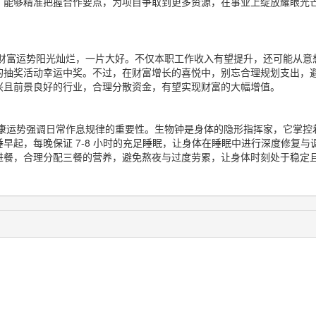
，能够精准把握合作要点，为项目争取到更多资源，在事业上绽放耀眼光
财富运势阳光灿烂，一片大好。不仅本职工作收入有望提升，还可能从意
的抽奖活动幸运中奖。不过，在财富增长的喜悦中，别忘合理规划支出，
兴且前景良好的行业，合理分散资金，有望实现财富的大幅增值。
康运势强调日常作息规律的重要性。生物钟是身体的隐形指挥家，它掌控
早起，每晚保证 7-8 小时的充足睡眠，让身体在睡眠中进行深度修复与
进餐，合理分配三餐的营养，避免熬夜与过度劳累，让身体时刻处于稳定
。