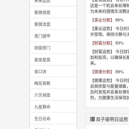
未来运势
这是一个机会来处理
为未来的感情生活腾
紫微排盘
【事业分数】
86%
紫微流盘
【事业运势】
今日的
许受限。保持冷静与
奇门遁甲
【财富分数】
83%
阴盘奇门
【财富运势】
今日财
划和投资，以确保长
星座星盘
来。
金口诀
【健康分数】
89%
【健康运势】
今日的
梅花易数
自我修复与能量储备
及时发现并妥善处理
六爻排盘
剂，为健康生活保驾
九星算命
生日论命
双子座明日运势