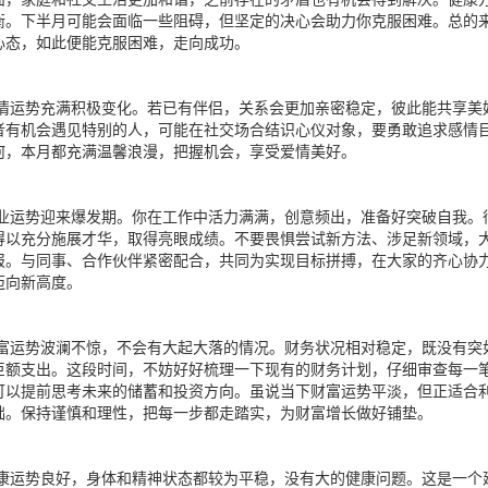
衡。下半月可能会面临一些阻碍，但坚定的决心会助力你克服困难。总的
心态，如此便能克服困难，走向成功。
情运势充满积极变化。若已有伴侣，关系会更加亲密稳定，彼此能共享美
者有机会遇见特别的人，可能在社交场合结识心仪对象，要勇敢追求感情
何，本月都充满温馨浪漫，把握机会，享受爱情美好。
业运势迎来爆发期。你在工作中活力满满，创意频出，准备好突破自我。
得以充分施展才华，取得亮眼成绩。不要畏惧尝试新方法、涉足新领域，
报。与同事、合作伙伴紧密配合，共同为实现目标拼搏，在大家的齐心协
迈向新高度。
富运势波澜不惊，不会有大起大落的情况。财务状况相对稳定，既没有突
巨额支出。这段时间，不妨好好梳理一下现有的财务计划，仔细审查每一
可以提前思考未来的储蓄和投资方向。虽说当下财富运势平淡，但正适合
础。保持谨慎和理性，把每一步都走踏实，为财富增长做好铺垫。
康运势良好，身体和精神状态都较为平稳，没有大的健康问题。这是一个