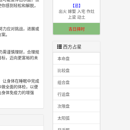
使你感到轻松和解脱，
【忌】
出火 嫁娶 入宅 作灶
上梁 动土
努力应对挑战，进展或
吉日择时
方案。
西方占星
仍需谨慎理财，合理规
目标，迈向更富裕的未
本命盘
比较盘
，让身体在睡眠中完成
组合盘
体做全面的体检，以便
为身体免疫力的增强
行运盘
次限盘
太阳弧
日返照