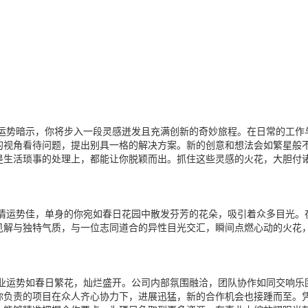
运势暗示，你将步入一段灵感迸发且充满创新的奇妙旅程。在日常的工作
的视角看待问题，提出别具一格的解决方案。新的创意和想法会如繁星般
是生活琐事的处理上，都能让你脱颖而出。抓住这些灵感的火花，大胆付
情运势佳，单身的你宛如春日花园中散发芬芳的花朵，吸引着众多目光。
见解与独特气质，与一位志同道合的异性目光交汇，瞬间点燃心动的火花
业运势如春日繁花，灿烂盛开。公司内部氛围融洽，团队协作如同交响乐
你负责的项目在众人齐心协力下，进展迅猛，新的合作机会也接踵而至。