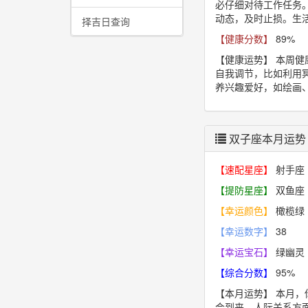
必仔细对待工作任务
动态，及时止损。生
择吉日查询
【健康分数】
89%
【健康运势】
本周健
自我调节，比如利用冥
养兴趣爱好，如绘画
双子座本月运势
【速配星座】
射手座
【提防星座】
双鱼座
【幸运颜色】
橄榄绿
【幸运数字】
38
【幸运宝石】
绿幽灵
【综合分数】
95%
【本月运势】
本月，
会到来。人际关系方