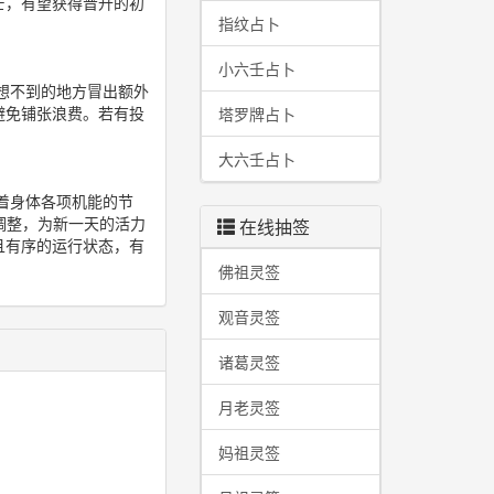
芒，有望获得晋升的初
指纹占卜
小六壬占卜
想不到的地方冒出额外
避免铺张浪费。若有投
塔罗牌占卜
大六壬占卜
着身体各项机能的节
调整，为新一天的活力
在线抽签
且有序的运行状态，有
佛祖灵签
观音灵签
诸葛灵签
月老灵签
妈祖灵签