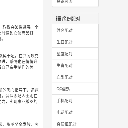
吕祖灵签
缘份配对
，取得突破性进展。个
姓名配对
物时遇到心仪商品打
复。
生日配对
星座配对
默契十足。在共同攻克
推进，感情也在悄悄升
生肖配对
尝自己亲手制作的美
血型配对
QQ配对
辈的悉心指导下，迅速
量。资深职场人士则在
手机配对
动力，实现事业版图的
电话配对
身份证配对
损，影响奖金发放，务