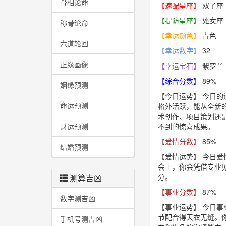
骨相论命
【速配星座】
双子座
【提防星座】
处女座
称骨论命
【幸运颜色】
青色
六道轮回
【幸运数字】
32
正缘画像
【幸运宝石】
紫罗兰
【综合分数】
89%
姻缘预测
【今日运势】
今日的
命运预测
格外活跃，能从全新
术创作、项目策划还
财运预测
不到的惊喜成果。
【爱情分数】
85%
结婚预测
【爱情运势】
今日爱
会上，你会凭借专业
分。
测算吉凶
【事业分数】
87%
数字测吉凶
【事业运势】
今日事
节配合得天衣无缝。
手机号测吉凶