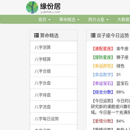
首页
算命精选
西方占星
大数
算命精选
双子座今日运势
八字测算
【速配星座】
金牛座
【提防星座】
狮子座
八字精算
【幸运颜色】
绿色
八字合婚
【幸运数字】
31
八字合盘
【幸运宝石】
蓝宝石
【综合分数】
88%
八字排盘
【今日运势】
今日的
研究新的课题或兴趣
八字流盘
域。今日是一个充满
八字每日运势
【爱情分数】
84%
【爱情运势】
有些人