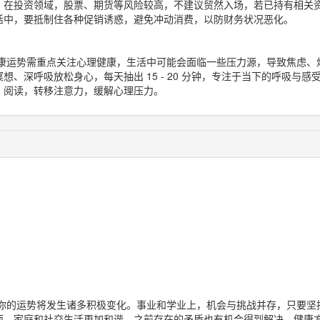
。在投资领域，股票、期货等风险较高，不建议贸然入场，若已持有相关
活中，要抵制住各种促销诱惑，避免冲动消费，以防财务状况恶化。
康运势需重点关注心理健康，生活中可能会面临一些压力源，导致焦虑、
想、深呼吸放松身心，每天抽出 15 - 20 分钟，专注于当下的呼吸与
、阅读，转移注意力，缓解心理压力。
你的运势将发生诸多积极变化。事业和学业上，机会与挑战并存，只要坚
面，家庭和社交生活更加和谐，之前存在的矛盾也有机会得到解决。健康