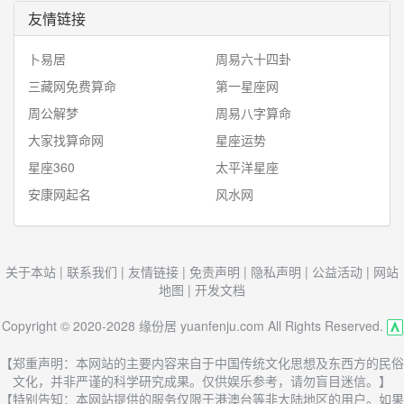
友情链接
卜易居
周易六十四卦
三藏网免费算命
第一星座网
周公解梦
周易八字算命
大家找算命网
星座运势
星座360
太平洋星座
安康网起名
风水网
关于本站
|
联系我们
|
友情链接
|
免责声明
|
隐私声明
|
公益活动
|
网站
地图
|
开发文档
Copyright © 2020-2028 缘份居 yuanfenju.com All Rights Reserved.
【郑重声明：本网站的主要内容来自于中国传统文化思想及东西方的民俗
文化，并非严谨的科学研究成果。仅供娱乐参考，请勿盲目迷信。】
【特别告知：本网站提供的服务仅限于港澳台等非大陆地区的用户。如果