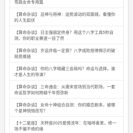
弯路女命专用篇
【算命杂谈】 忌神与用神：运势波动的双面镜，看懂你
的人生起伏
【算命杂谈】 日主强弱定终身？用这个八字工具5秒自
测，你的职业赛道一目了然
【算命杂谈】 岁运并临一定衰？八字成败规律揭示的破
局思维链
【算命杂谈】 你的八字暗藏三会局吗？命运与选择，谁
才是人生的导演？
【算命杂谈】 三命通会：从唐宋官场到当代职场，一套
命运哲学如何跨越千年而弥新
【算命杂谈】 女命十神组合自测：你的婚恋剧本，被哪
个星神悄悄改写？
【十二星座】 天秤座2025爱情流年：在咖啡香里，修一
场不偏不倚的缘