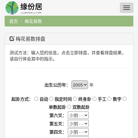
首页
梅花易数
梅花易数排盘
测试方法：输入您的信息，点击立即排盘，并查看排盘结果，
请自行体会其中的指示。
出生公历年：
年
起卦方式：
自动
指定时间
终身卦
手工
数字
单数起卦
双数起卦
第六爻：
第五爻：
第四爻：