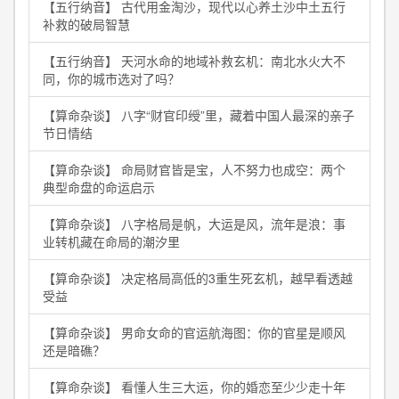
【五行纳音】 古代用金淘沙，现代以心养土沙中土五行
补救的破局智慧
【五行纳音】 天河水命的地域补救玄机：南北水火大不
同，你的城市选对了吗？
【算命杂谈】 八字“财官印绶”里，藏着中国人最深的亲子
节日情结
【算命杂谈】 命局财官皆是宝，人不努力也成空：两个
典型命盘的命运启示
【算命杂谈】 八字格局是帆，大运是风，流年是浪：事
业转机藏在命局的潮汐里
【算命杂谈】 决定格局高低的3重生死玄机，越早看透越
受益
【算命杂谈】 男命女命的官运航海图：你的官星是顺风
还是暗礁？
【算命杂谈】 看懂人生三大运，你的婚恋至少少走十年