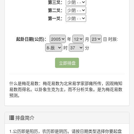
第三爻：
第二爻：
第一爻：
起卦日期(公历)：
年
月
日 时辰:
时
分
立即排盘
什么是梅花易数：梅花易数为北宋易学家邵雍所传，因观梅知
易数而得名。以卦象生克为主，而不分析爻象。是为梅花易数
预测。
排盘简介
1.公历即是阳历，农历即是阴历。请按日期类型选择你要起盘