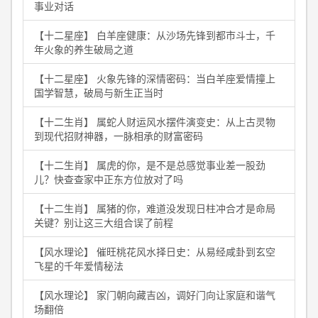
事业对话
【十二星座】 白羊座健康：从沙场先锋到都市斗士，千
年火象的养生破局之道
【十二星座】 火象先锋的深情密码：当白羊座爱情撞上
国学智慧，破局与新生正当时
【十二生肖】 属蛇人财运风水摆件演变史：从上古灵物
到现代招财神器，一脉相承的财富密码
【十二生肖】 属虎的你，是不是总感觉事业差一股劲
儿？快查查家中正东方位放对了吗
【十二生肖】 属猪的你，难道没发现日柱冲合才是命局
关键？别让这三大组合误了前程
【风水理论】 催旺桃花风水择日史：从易经咸卦到玄空
飞星的千年爱情秘法
【风水理论】 家门朝向藏吉凶，调好门向让家庭和谐气
场翻倍