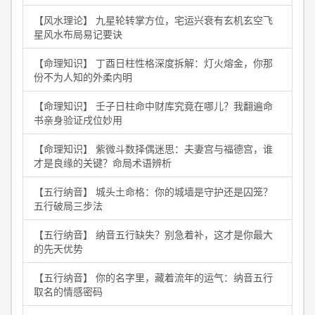
【风水理论】 九星轮转掌方位，宅运兴衰有玄机玄空飞
星风水布局易记要诀
【命理知识】 丁酉日柱性格深度拆解：灯火熔金，你那
份不为人知的外柔内明
【命理知识】 壬子日柱命中财库究竟在哪儿？我翻遍命
书亲身验证戌位妙用
【命理知识】 紫微斗数择偶迷思：夫妻宫与福德宫，谁
才是良缘的关键？命局术语辨析
【五行纳音】 城头土命格：你的城墙是守护还是囚笼？
五行破局三步法
【五行纳音】 纳音五行缺失？别急着补，这才是你最大
的先天优势
【五行纳音】 你的名字里，藏着流年的运气：纳音五行
取名的情感密码