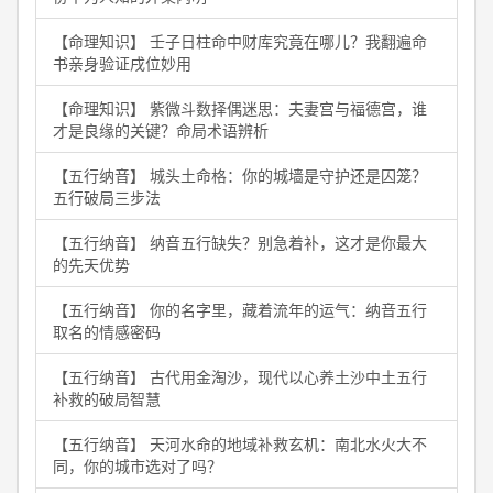
【命理知识】 壬子日柱命中财库究竟在哪儿？我翻遍命
书亲身验证戌位妙用
【命理知识】 紫微斗数择偶迷思：夫妻宫与福德宫，谁
才是良缘的关键？命局术语辨析
【五行纳音】 城头土命格：你的城墙是守护还是囚笼？
五行破局三步法
【五行纳音】 纳音五行缺失？别急着补，这才是你最大
的先天优势
【五行纳音】 你的名字里，藏着流年的运气：纳音五行
取名的情感密码
【五行纳音】 古代用金淘沙，现代以心养土沙中土五行
补救的破局智慧
【五行纳音】 天河水命的地域补救玄机：南北水火大不
同，你的城市选对了吗？