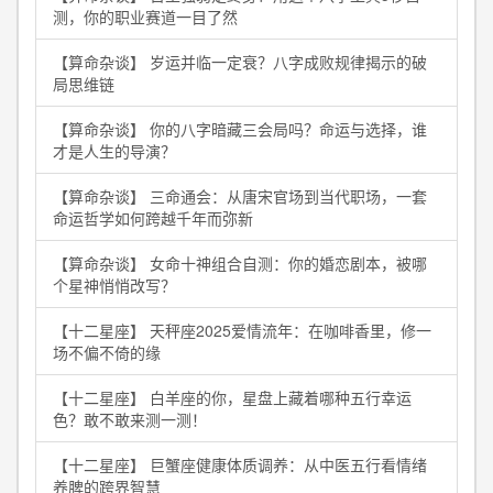
测，你的职业赛道一目了然
【算命杂谈】 岁运并临一定衰？八字成败规律揭示的破
局思维链
【算命杂谈】 你的八字暗藏三会局吗？命运与选择，谁
才是人生的导演？
【算命杂谈】 三命通会：从唐宋官场到当代职场，一套
命运哲学如何跨越千年而弥新
【算命杂谈】 女命十神组合自测：你的婚恋剧本，被哪
个星神悄悄改写？
【十二星座】 天秤座2025爱情流年：在咖啡香里，修一
场不偏不倚的缘
【十二星座】 白羊座的你，星盘上藏着哪种五行幸运
色？敢不敢来测一测！
【十二星座】 巨蟹座健康体质调养：从中医五行看情绪
养脾的跨界智慧