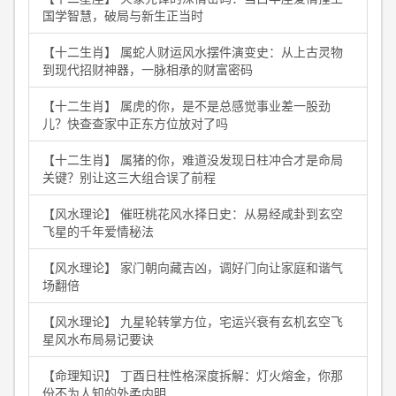
国学智慧，破局与新生正当时
【十二生肖】 属蛇人财运风水摆件演变史：从上古灵物
到现代招财神器，一脉相承的财富密码
【十二生肖】 属虎的你，是不是总感觉事业差一股劲
儿？快查查家中正东方位放对了吗
【十二生肖】 属猪的你，难道没发现日柱冲合才是命局
关键？别让这三大组合误了前程
【风水理论】 催旺桃花风水择日史：从易经咸卦到玄空
飞星的千年爱情秘法
【风水理论】 家门朝向藏吉凶，调好门向让家庭和谐气
场翻倍
【风水理论】 九星轮转掌方位，宅运兴衰有玄机玄空飞
星风水布局易记要诀
【命理知识】 丁酉日柱性格深度拆解：灯火熔金，你那
份不为人知的外柔内明