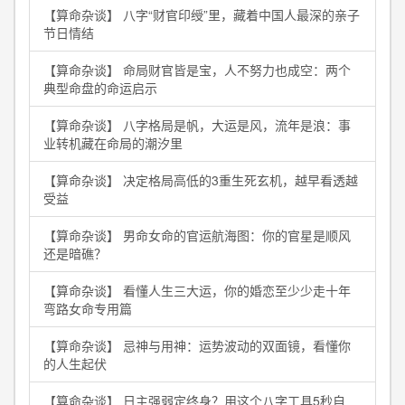
【算命杂谈】 八字“财官印绶”里，藏着中国人最深的亲子
节日情结
【算命杂谈】 命局财官皆是宝，人不努力也成空：两个
典型命盘的命运启示
【算命杂谈】 八字格局是帆，大运是风，流年是浪：事
业转机藏在命局的潮汐里
【算命杂谈】 决定格局高低的3重生死玄机，越早看透越
受益
【算命杂谈】 男命女命的官运航海图：你的官星是顺风
还是暗礁？
【算命杂谈】 看懂人生三大运，你的婚恋至少少走十年
弯路女命专用篇
【算命杂谈】 忌神与用神：运势波动的双面镜，看懂你
的人生起伏
【算命杂谈】 日主强弱定终身？用这个八字工具5秒自