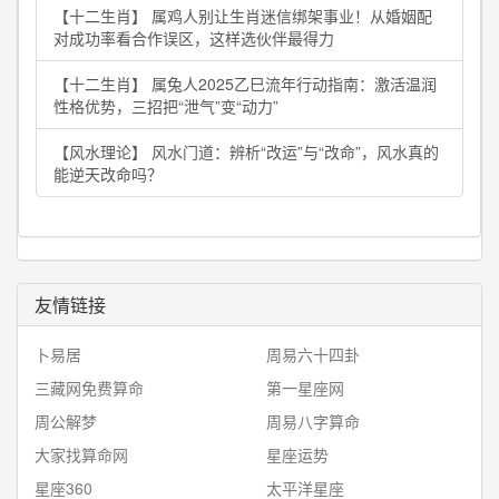
【十二生肖】 属鸡人别让生肖迷信绑架事业！从婚姻配
对成功率看合作误区，这样选伙伴最得力
【十二生肖】 属兔人2025乙巳流年行动指南：激活温润
性格优势，三招把“泄气”变“动力”
【风水理论】 风水门道：辨析“改运”与“改命”，风水真的
能逆天改命吗？
友情链接
卜易居
周易六十四卦
三藏网免费算命
第一星座网
周公解梦
周易八字算命
大家找算命网
星座运势
星座360
太平洋星座