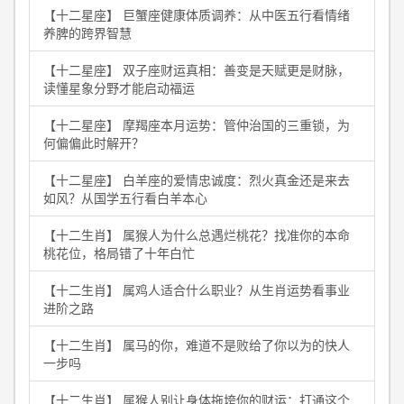
【十二星座】 巨蟹座健康体质调养：从中医五行看情绪
养脾的跨界智慧
【十二星座】 双子座财运真相：善变是天赋更是财脉，
读懂星象分野才能启动福运
【十二星座】 摩羯座本月运势：管仲治国的三重锁，为
何偏偏此时解开？
【十二星座】 白羊座的爱情忠诚度：烈火真金还是来去
如风？从国学五行看白羊本心
【十二生肖】 属猴人为什么总遇烂桃花？找准你的本命
桃花位，格局错了十年白忙
【十二生肖】 属鸡人适合什么职业？从生肖运势看事业
进阶之路
【十二生肖】 属马的你，难道不是败给了你以为的快人
一步吗
【十二生肖】 属猴人别让身体拖垮你的财运：打通这个