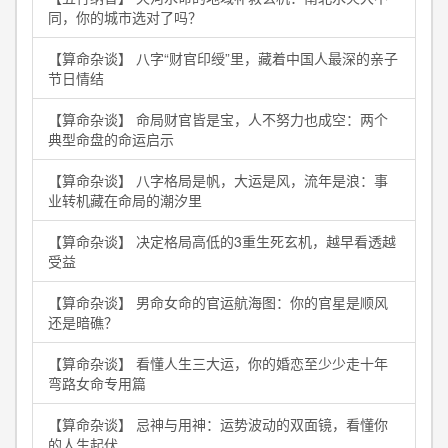
同，你的城市选对了吗？
【算命杂谈】 八字“财官印绶”里，藏着中国人最深的亲子
节日情结
【算命杂谈】 命局财官皆是宝，人不努力也成空：两个
典型命盘的命运启示
【算命杂谈】 八字格局是帆，大运是风，流年是浪：事
业转机藏在命局的潮汐里
【算命杂谈】 决定格局高低的3重生死玄机，越早看透越
受益
【算命杂谈】 男命女命的官运航海图：你的官星是顺风
还是暗礁？
【算命杂谈】 看懂人生三大运，你的婚恋至少少走十年
弯路女命专用篇
【算命杂谈】 忌神与用神：运势波动的双面镜，看懂你
的人生起伏