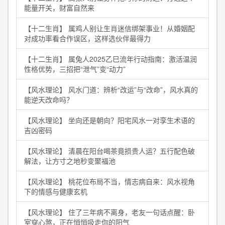
能量开关，财富自然来
【十二生肖】 属鸡人别让生肖迷信绑架事业！从婚姻配
对成功率看合作误区，这样选伙伴最得力
【十二生肖】 属兔人2025乙巳流年行动指南：激活温润
性格优势，三招把“泄气”变“动力”
【风水理论】 风水门道：辨析“改运”与“改命”，风水真的
能逆天改命吗？
【风水理论】 坐向还是朝向？阳宅风水一对孪生术语的
吉凶密码
【风水理论】 清晨在阳台喝茶竟损贵人运？五行配色破
解法，让方寸之地秒变聚福池
【风水理论】 桃花位布局不当，情志病自来：风水视角
下的情感与健康玄机
【风水理论】 住了三年病不离身，老友一句话点醒：卧
室穿心煞，正在悄悄吸走你的阳气