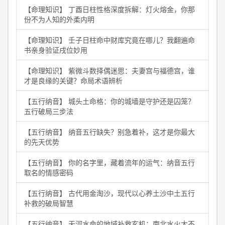
【命理知识】 丁酉日柱性格深度拆解：灯火熔金，你那
份不为人知的外柔内明
【命理知识】 壬子日柱命中财库究竟在哪儿？我翻遍命
书亲身验证戌位妙用
【命理知识】 紫微斗数择偶迷思：夫妻宫与福德宫，谁
才是良缘的关键？命局术语辨析
【五行纳音】 城头土命格：你的城墙是守护还是囚笼？
五行破局三步法
【五行纳音】 纳音五行缺失？别急着补，这才是你最大
的先天优势
【五行纳音】 你的名字里，藏着流年的运气：纳音五行
取名的情感密码
【五行纳音】 古代用金淘沙，现代以心养土沙中土五行
补救的破局智慧
【五行纳音】 天河水命的地域补救玄机：南北水火大不