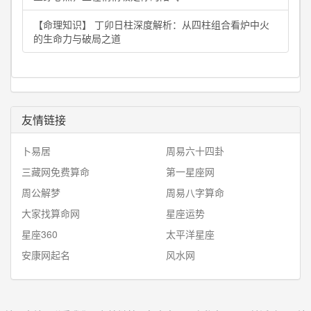
【命理知识】 丁卯日柱深度解析：从四柱组合看炉中火
的生命力与破局之道
友情链接
卜易居
周易六十四卦
三藏网免费算命
第一星座网
周公解梦
周易八字算命
大家找算命网
星座运势
星座360
太平洋星座
安康网起名
风水网