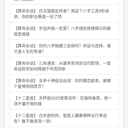
【算命杂谈】 日主强弱定终身？用这个八字工具5秒自
测，你的职业赛道一目了然
【算命杂谈】 岁运并临一定衰？八字成败规律揭示的破
局思维链
【算命杂谈】 你的八字暗藏三会局吗？命运与选择，谁
才是人生的导演？
【算命杂谈】 三命通会：从唐宋官场到当代职场，一套
命运哲学如何跨越千年而弥新
【算命杂谈】 女命十神组合自测：你的婚恋剧本，被哪
个星神悄悄改写？
【十二星座】 天秤座2025爱情流年：在咖啡香里，修一
场不偏不倚的缘
【十二星座】 白羊座的你，星盘上藏着哪种五行幸运
色？敢不敢来测一测！