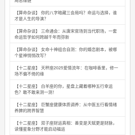
局思维链
【算命杂谈】 你的八字暗藏三会局吗？命运与选择，谁
才是人生的导演？
【算命杂谈】 三命通会：从唐宋官场到当代职场，一套
命运哲学如何跨越千年而弥新
【算命杂谈】 女命十神组合自测：你的婚恋剧本，被哪
个星神悄悄改写？
【十二星座】 天秤座2025爱情流年：在咖啡香里，修一
场不偏不倚的缘
【十二星座】 白羊座的你，星盘上藏着哪种五行幸运
色？敢不敢来测一测！
【十二星座】 巨蟹座健康体质调养：从中医五行看情绪
养脾的跨界智慧
【十二星座】 双子座财运真相：善变是天赋更是财脉，
读懂星象分野才能启动福运