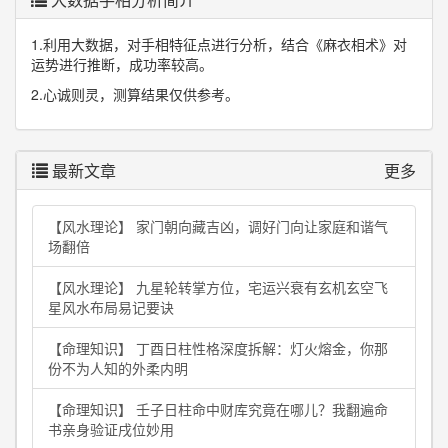
1.利用大数据，对手相特征点进行分析，结合《麻衣相术》对
运势进行推断，成功率较高。
2.心诚则灵，测算结果仅供参考。
最新文章
更多
【风水理论】 家门朝向藏吉凶，调好门向让家庭和谐气
场翻倍
【风水理论】 九星轮转掌方位，宅运兴衰有玄机玄空飞
星风水布局易记要诀
【命理知识】 丁酉日柱性格深度拆解：灯火熔金，你那
份不为人知的外柔内明
【命理知识】 壬子日柱命中财库究竟在哪儿？我翻遍命
书亲身验证戌位妙用