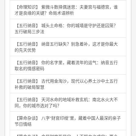
【命理知识】 紫微斗数择偶迷思：夫妻宫与福德宫，谁
才是良缘的关键？命局术语辨析
【五行纳音】 城头土命格：你的城墙是守护还是囚笼？
五行破局三步法
【五行纳音】 纳音五行缺失？别急着补，这才是你最大
的先天优势
【五行纳音】 你的名字里，藏着流年的运气：纳音五行
取名的情感密码
【五行纳音】 古代用金淘沙，现代以心养土沙中土五行
补救的破局智慧
【五行纳音】 天河水命的地域补救玄机：南北水火大不
同，你的城市选对了吗？
【算命杂谈】 八字“财官印绶”里，藏着中国人最深的亲子
节日情结