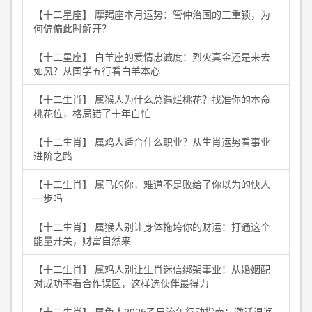
【十二星座】 摩羯座本月运势：管仲治国的三重锁，为
何偏偏此时解开？
【十二星座】 白羊座的爱情忠诚度：烈火真金还是来去
如风？从国学五行看白羊本心
【十二生肖】 属猴人为什么总遇烂桃花？找准你的本命
桃花位，格局错了十年白忙
【十二生肖】 属鸡人适合什么职业？从生肖运势看事业
进阶之路
【十二生肖】 属马的你，难道不是败给了你以为的快人
一步吗
【十二生肖】 属猴人别让身体拖垮你的财运：打通这个
能量开关，财富自然来
【十二生肖】 属鸡人别让生肖迷信绑架事业！从婚姻配
对成功率看合作误区，这样选伙伴最得力
【十二生肖】 属兔人2025乙巳流年行动指南：激活温润