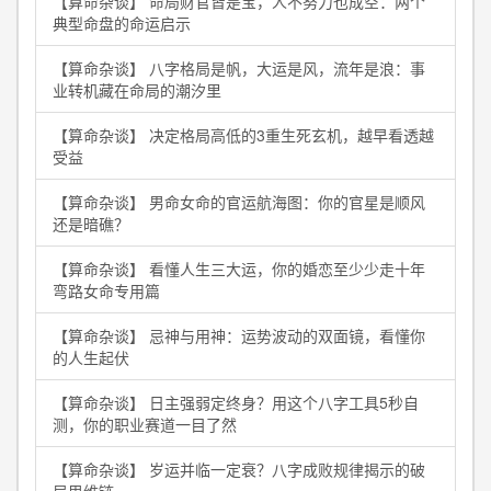
【算命杂谈】 命局财官皆是宝，人不努力也成空：两个
典型命盘的命运启示
【算命杂谈】 八字格局是帆，大运是风，流年是浪：事
业转机藏在命局的潮汐里
【算命杂谈】 决定格局高低的3重生死玄机，越早看透越
受益
【算命杂谈】 男命女命的官运航海图：你的官星是顺风
还是暗礁？
【算命杂谈】 看懂人生三大运，你的婚恋至少少走十年
弯路女命专用篇
【算命杂谈】 忌神与用神：运势波动的双面镜，看懂你
的人生起伏
【算命杂谈】 日主强弱定终身？用这个八字工具5秒自
测，你的职业赛道一目了然
【算命杂谈】 岁运并临一定衰？八字成败规律揭示的破