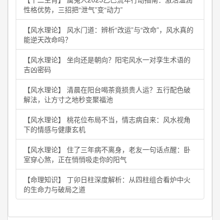
性格优势，三招把“泄气”变“动力”
【风水理论】 风水门道：辨析“改运”与“改命”，风水真的
能逆天改命吗？
【风水理论】 坐向还是朝向？阳宅风水一对孪生术语的
吉凶密码
【风水理论】 清晨在阳台喝茶竟损贵人运？五行配色破
解法，让方寸之地秒变聚福池
【风水理论】 桃花位布局不当，情志病自来：风水视角
下的情感与健康玄机
【风水理论】 住了三年病不离身，老友一句话点醒：卧
室穿心煞，正在悄悄吸走你的阳气
【命理知识】 丁卯日柱深度解析：从四柱组合看炉中火
的生命力与破局之道