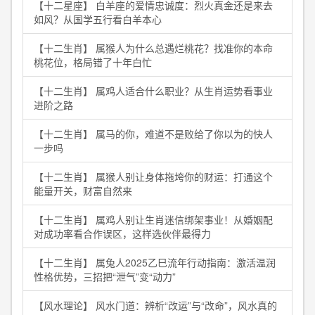
【十二星座】 白羊座的爱情忠诚度：烈火真金还是来去
如风？从国学五行看白羊本心
【十二生肖】 属猴人为什么总遇烂桃花？找准你的本命
桃花位，格局错了十年白忙
【十二生肖】 属鸡人适合什么职业？从生肖运势看事业
进阶之路
【十二生肖】 属马的你，难道不是败给了你以为的快人
一步吗
【十二生肖】 属猴人别让身体拖垮你的财运：打通这个
能量开关，财富自然来
【十二生肖】 属鸡人别让生肖迷信绑架事业！从婚姻配
对成功率看合作误区，这样选伙伴最得力
【十二生肖】 属兔人2025乙巳流年行动指南：激活温润
性格优势，三招把“泄气”变“动力”
【风水理论】 风水门道：辨析“改运”与“改命”，风水真的