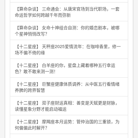
【算命杂谈】 三命通会：从唐宋官场到当代职场，一套
命运哲学如何跨越千年而弥新
【算命杂谈】 女命十神组合自测：你的婚恋剧本，被哪
个星神悄悄改写？
【十二星座】 天秤座2025爱情流年：在咖啡香里，修一
场不偏不倚的缘
【十二星座】 白羊座的你，星盘上藏着哪种五行幸运
色？敢不敢来测一测！
【十二星座】 巨蟹座健康体质调养：从中医五行看情绪
养脾的跨界智慧
【十二星座】 双子座财运真相：善变是天赋更是财脉，
读懂星象分野才能启动福运
【十二星座】 摩羯座本月运势：管仲治国的三重锁，为
何偏偏此时解开？