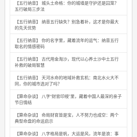
【五行纳音】 城头土命格：你的城墙是守护还是囚笼？
五行破局三步法
【五行纳音】 纳音五行缺失？别急着补，这才是你最大
的先天优势
【五行纳音】 你的名字里，藏着流年的运气：纳音五行
取名的情感密码
【五行纳音】 古代用金淘沙，现代以心养土沙中土五行
补救的破局智慧
【五行纳音】 天河水命的地域补救玄机：南北水火大不
同，你的城市选对了吗？
【算命杂谈】 八字“财官印绶”里，藏着中国人最深的亲子
节日情结
【算命杂谈】 命局财官皆是宝，人不努力也成空：两个
典型命盘的命运启示
【算命杂谈】 八字格局是帆，大运是风，流年是浪：事