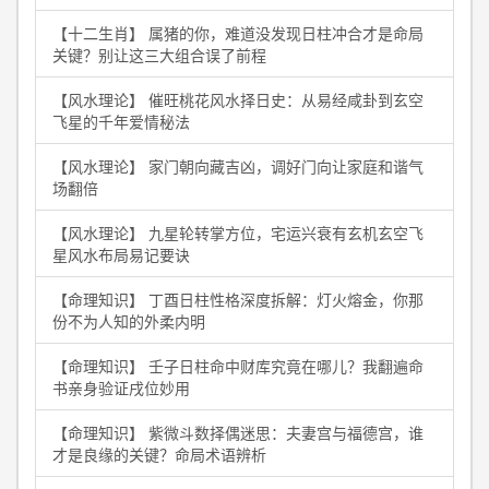
【十二生肖】 属猪的你，难道没发现日柱冲合才是命局
关键？别让这三大组合误了前程
【风水理论】 催旺桃花风水择日史：从易经咸卦到玄空
飞星的千年爱情秘法
【风水理论】 家门朝向藏吉凶，调好门向让家庭和谐气
场翻倍
【风水理论】 九星轮转掌方位，宅运兴衰有玄机玄空飞
星风水布局易记要诀
【命理知识】 丁酉日柱性格深度拆解：灯火熔金，你那
份不为人知的外柔内明
【命理知识】 壬子日柱命中财库究竟在哪儿？我翻遍命
书亲身验证戌位妙用
【命理知识】 紫微斗数择偶迷思：夫妻宫与福德宫，谁
才是良缘的关键？命局术语辨析