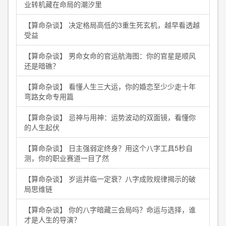
业转机藏在命局的潮汐里
【算命杂谈】 决定格局高低的3重生死玄机，越早看透越
受益
【算命杂谈】 男命女命的官运航海图：你的官星是顺风
还是暗礁？
【算命杂谈】 看懂人生三大运，你的婚恋至少少走十年
弯路女命专用篇
【算命杂谈】 忌神与用神：运势波动的双面镜，看懂你
的人生起伏
【算命杂谈】 日主强弱定终身？用这个八字工具5秒自
测，你的职业赛道一目了然
【算命杂谈】 岁运并临一定衰？八字成败规律揭示的破
局思维链
【算命杂谈】 你的八字暗藏三会局吗？命运与选择，谁
才是人生的导演？