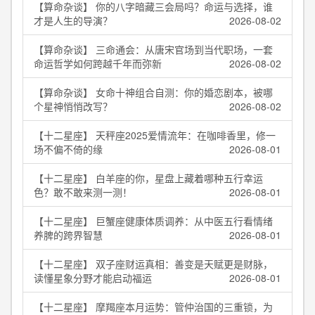
【算命杂谈】 你的八字暗藏三会局吗？命运与选择，谁
才是人生的导演？
2026-08-02
【算命杂谈】 三命通会：从唐宋官场到当代职场，一套
命运哲学如何跨越千年而弥新
2026-08-02
【算命杂谈】 女命十神组合自测：你的婚恋剧本，被哪
个星神悄悄改写？
2026-08-02
【十二星座】 天秤座2025爱情流年：在咖啡香里，修一
场不偏不倚的缘
2026-08-01
【十二星座】 白羊座的你，星盘上藏着哪种五行幸运
色？敢不敢来测一测！
2026-08-01
【十二星座】 巨蟹座健康体质调养：从中医五行看情绪
养脾的跨界智慧
2026-08-01
【十二星座】 双子座财运真相：善变是天赋更是财脉，
读懂星象分野才能启动福运
2026-08-01
【十二星座】 摩羯座本月运势：管仲治国的三重锁，为