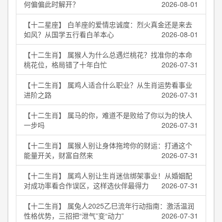
何偏偏此时解开？
2026-08-01
【十二星座】 白羊座的爱情忠诚度：烈火真金还是来去
如风？从国学五行看白羊本心
2026-08-01
【十二生肖】 属猴人为什么总遇烂桃花？找准你的本命
桃花位，格局错了十年白忙
2026-07-31
【十二生肖】 属鸡人适合什么职业？从生肖运势看事业
进阶之路
2026-07-31
【十二生肖】 属马的你，难道不是败给了你以为的快人
一步吗
2026-07-31
【十二生肖】 属猴人别让身体拖垮你的财运：打通这个
能量开关，财富自然来
2026-07-31
【十二生肖】 属鸡人别让生肖迷信绑架事业！从婚姻配
对成功率看合作误区，这样选伙伴最得力
2026-07-31
【十二生肖】 属兔人2025乙巳流年行动指南：激活温润
性格优势，三招把“泄气”变“动力”
2026-07-31