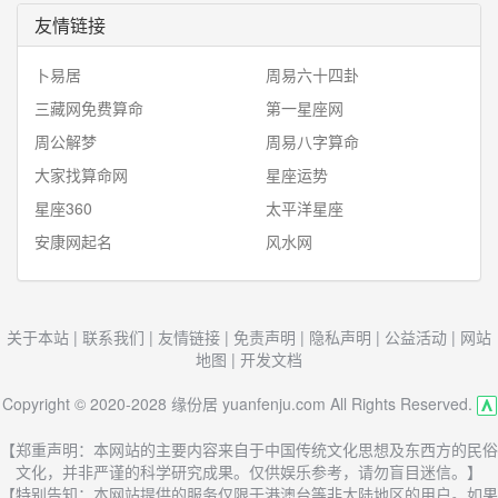
友情链接
卜易居
周易六十四卦
三藏网免费算命
第一星座网
周公解梦
周易八字算命
大家找算命网
星座运势
星座360
太平洋星座
安康网起名
风水网
关于本站
|
联系我们
|
友情链接
|
免责声明
|
隐私声明
|
公益活动
|
网站
地图
|
开发文档
Copyright © 2020-2028 缘份居 yuanfenju.com All Rights Reserved.
【郑重声明：本网站的主要内容来自于中国传统文化思想及东西方的民俗
文化，并非严谨的科学研究成果。仅供娱乐参考，请勿盲目迷信。】
【特别告知：本网站提供的服务仅限于港澳台等非大陆地区的用户。如果