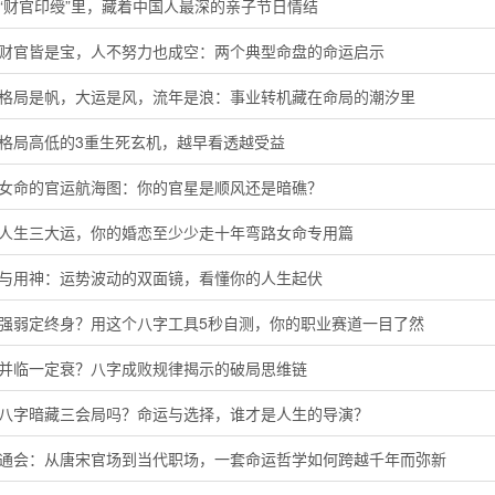
“财官印绶”里，藏着中国人最深的亲子节日情结
局财官皆是宝，人不努力也成空：两个典型命盘的命运启示
字格局是帆，大运是风，流年是浪：事业转机藏在命局的潮汐里
定格局高低的3重生死玄机，越早看透越受益
命女命的官运航海图：你的官星是顺风还是暗礁？
懂人生三大运，你的婚恋至少少走十年弯路女命专用篇
神与用神：运势波动的双面镜，看懂你的人生起伏
主强弱定终身？用这个八字工具5秒自测，你的职业赛道一目了然
运并临一定衰？八字成败规律揭示的破局思维链
的八字暗藏三会局吗？命运与选择，谁才是人生的导演？
命通会：从唐宋官场到当代职场，一套命运哲学如何跨越千年而弥新