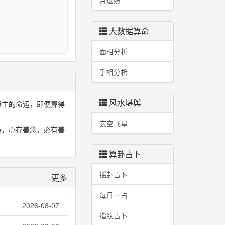
月返照
I
大数据算命
面相分析
手相分析
风水堪舆
缘主的命运，即便算得
玄空飞星
德，心存善念，必有善
算卦占卜
摇卦占卜
更多
每日一占
2026-08-07
指纹占卜