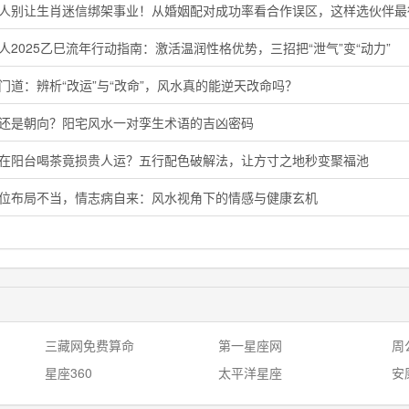
鸡人别让生肖迷信绑架事业！从婚姻配对成功率看合作误区，这样选伙伴最
人2025乙巳流年行动指南：激活温润性格优势，三招把“泄气”变“动力”
门道：辨析“改运”与“改命”，风水真的能逆天改命吗？
向还是朝向？阳宅风水一对孪生术语的吉凶密码
晨在阳台喝茶竟损贵人运？五行配色破解法，让方寸之地秒变聚福池
花位布局不当，情志病自来：风水视角下的情感与健康玄机
三藏网免费算命
第一星座网
周
星座360
太平洋星座
安