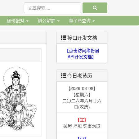
缘份配对
周公解梦
童子命查询
接口开发文档
【点击访问缘份居
API开发文档】
今日老黄历
【2026-08-08】
【星期六】
二〇二六年六月廿六
日(农历)
【宜】
破屋 坏垣 馀事勿取
【忌】