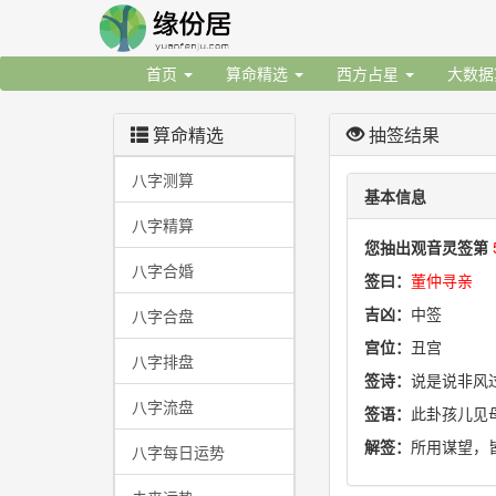
首页
算命精选
西方占星
大数
算命精选
抽签结果
八字测算
基本信息
八字精算
您抽出观音灵签第
八字合婚
签曰：
董仲寻亲
吉凶：
中签
八字合盘
宫位：
丑宫
八字排盘
签诗：
说是说非风
八字流盘
签语：
此卦孩儿见
解签：
所用谋望，
八字每日运势