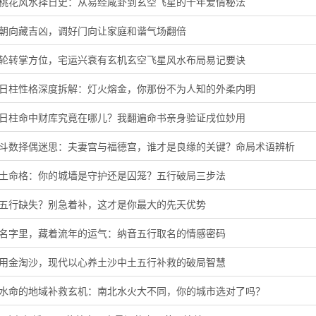
旺桃花风水择日史：从易经咸卦到玄空飞星的千年爱情秘法
门朝向藏吉凶，调好门向让家庭和谐气场翻倍
星轮转掌方位，宅运兴衰有玄机玄空飞星风水布局易记要诀
酉日柱性格深度拆解：灯火熔金，你那份不为人知的外柔内明
子日柱命中财库究竟在哪儿？我翻遍命书亲身验证戌位妙用
微斗数择偶迷思：夫妻宫与福德宫，谁才是良缘的关键？命局术语辨析
头土命格：你的城墙是守护还是囚笼？五行破局三步法
音五行缺失？别急着补，这才是你最大的先天优势
的名字里，藏着流年的运气：纳音五行取名的情感密码
代用金淘沙，现代以心养土沙中土五行补救的破局智慧
河水命的地域补救玄机：南北水火大不同，你的城市选对了吗？