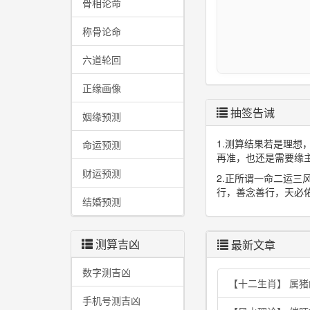
骨相论命
称骨论命
六道轮回
正缘画像
抽签告诫
姻缘预测
1.测算结果若是理
命运预测
再准，也还是需要缘
财运预测
2.正所谓一命二运
行，善念善行，天必
结婚预测
测算吉凶
最新文章
数字测吉凶
【十二生肖】 属
手机号测吉凶