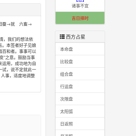
诸事不宜
吉日择时
田蚕→就 六畜→
西方占星
情，我们的想法依
吉。本签者好子见娘
本命盘
倡百和者。事事可以
变”之意。鼓励当事
比较盘
来运用，成功地为自
一试，说不定就此一
组合盘
、人事，适度地调整
行运盘
次限盘
太阳弧
日返照