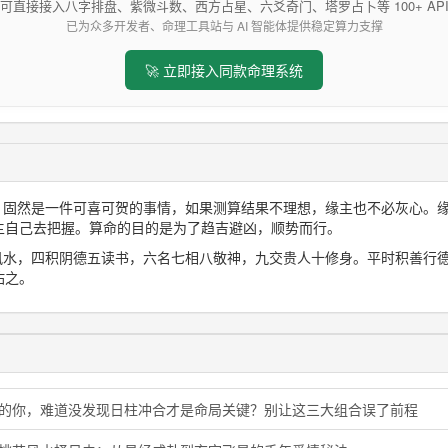
可直接接入八字排盘、紫微斗数、西方占星、六爻奇门、塔罗占卜等 100+ AP
已为众多开发者、命理工具站与 AI 智能体提供稳定算力支撑
🚀 立即接入同款命理系统
想，固然是一件可喜可贺的事情，如果测算结果不理想，缘主也不必灰心。
主自己去把握。算命的目的是为了趋吉避凶，顺势而行。
三风水，四积阴德五读书，六名七相八敬神，九交贵人十修身。平时积善行
佑之。
猪的你，难道没发现日柱冲合才是命局关键？别让这三大组合误了前程