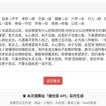
 自身→平平 求财→顺 交易→成 婚姻→合 六甲→女 行人→阻 
讼→宜和 移徙→守旧 失物→空 疾病→祈福 山坟→吉
它当成耳边过风，目前哪里有什么好顾虑的呢;你别忘记以往种种发生的事
谋望，皆大吉昌，从心恳切，如子见娘。此签好子见娘之象，凡事遇贵则
人则化吉也。凡遇事可受贵人扶之。提携之后可成。必为其人所敬仰。一
当空。易言之。选用谋望皆大吉昌。从心恳切。如子见娘。此签有”随机应
些人很懂得如何随机应变，有时连身边看似不起眼的物事，都可以适时拿
很多机会往往稍纵即逝，要能够把握契机。即使看似希望渺茫，但仍值得
身方面，凡事勿预设太多立场，不要太悲观，所谓”因地制宜”，配合环境
应勇于尝试，不要太固执而一成不变。
返回重测
🧠 本次测算由「缘份居 API」实时生成
如果您正在开发：网站 / 小程序 / AI应用 / 算命工具 / SaaS系统