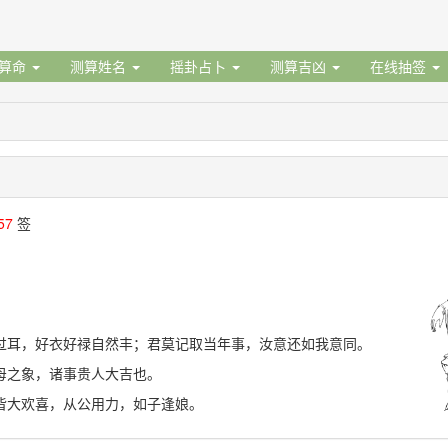
据算命
测算姓名
摇卦占卜
测算吉凶
在线抽签
57
签
过耳，好衣好禄自然丰；君莫记取当年事，汝意还如我意同。
母之象，诸事贵人大吉也。
皆大欢喜，从公用力，如子逢娘。