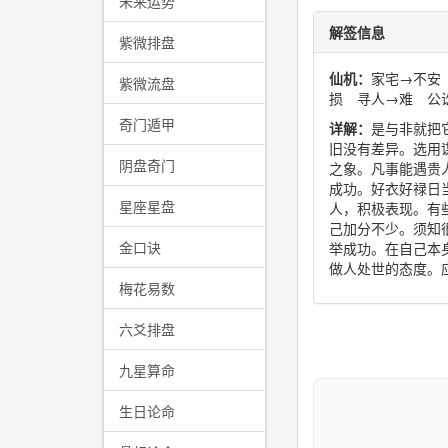
未来运势
解签信息
紫微排盘
仙机：
家宅→不安
紫微流盘
损 寻人→难 公
奇门遁甲
详解：
是与非就把
旧没有差异。选用
阴盘奇门
之象。凡事能遇贵
成功。好衣好禄日
星座星盘
人，积极表现。有
己加分不少。须知
金口诀
举成功。在自己本
做人处世的态度。
梅花易数
六爻排盘
九星算命
生日论命