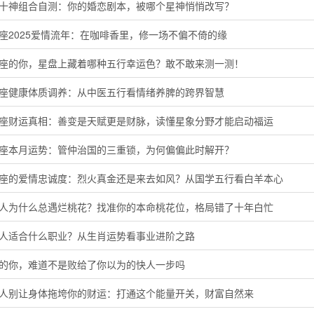
命十神组合自测：你的婚恋剧本，被哪个星神悄悄改写？
座2025爱情流年：在咖啡香里，修一场不偏不倚的缘
羊座的你，星盘上藏着哪种五行幸运色？敢不敢来测一测！
蟹座健康体质调养：从中医五行看情绪养脾的跨界智慧
子座财运真相：善变是天赋更是财脉，读懂星象分野才能启动福运
羯座本月运势：管仲治国的三重锁，为何偏偏此时解开？
羊座的爱情忠诚度：烈火真金还是来去如风？从国学五行看白羊本心
猴人为什么总遇烂桃花？找准你的本命桃花位，格局错了十年白忙
鸡人适合什么职业？从生肖运势看事业进阶之路
马的你，难道不是败给了你以为的快人一步吗
猴人别让身体拖垮你的财运：打通这个能量开关，财富自然来