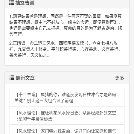
抽签告诫
1.测算结果若是理想，固然是一件可喜可贺的事情，如果测算
结果不理想，缘主也不必灰心。缘主的命运，即便算得再准，
也还是需要缘主自己去把握。算命的目的是为了趋吉避凶，顺
势而行。
2.正所谓一命二运三风水，四积阴德五读书，六名七相八敬
神，九交贵人十修身。平时积善行德，心存善念，必有善行，
善念善行，天必佑之。
最新文章
更多
【十二生肖】 属猪的你，难道没发现日柱冲合才是命局
关键？别让这三大组合误了前程
【风水理论】 催旺桃花风水择日史：从易经咸卦到玄空
飞星的千年爱情秘法
【风水理论】 家门朝向藏吉凶，调好门向让家庭和谐气