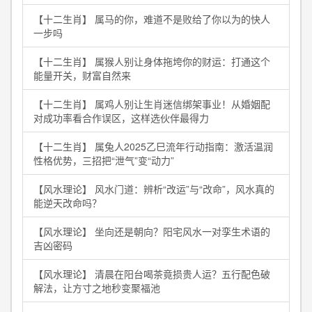
【十二生肖】 属马的你，难道不是败给了你以为的快人
一步吗
【十二生肖】 属猴人别让身体拖垮你的财运：打通这个
能量开关，财富自然来
【十二生肖】 属鸡人别让生肖迷信绑架事业！从婚姻配
对成功率看合作误区，这样选伙伴最得力
【十二生肖】 属兔人2025乙巳流年行动指南：激活温润
性格优势，三招把“泄气”变“动力”
【风水理论】 风水门道：辨析“改运”与“改命”，风水真的
能逆天改命吗？
【风水理论】 坐向还是朝向？阳宅风水一对孪生术语的
吉凶密码
【风水理论】 清晨在阳台喝茶竟损贵人运？五行配色破
解法，让方寸之地秒变聚福池