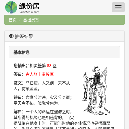
首页
吕祖灵签
抽签结果
基本信息
您抽出吕祖灵签第
83
签
签曰：
古人张士贵投军
签文：
马已疲，人又疾；天不从
人，何须亟亟。
诗曰：
命蹇兮时违，灾及兮身羸；
皇天今不佑，嗟我兮何为。
解曰：
一个人的命运在蹇滞之时，
其所得的机缘也是相违背的，当灾
祸降临在他身上时，可能当时他的身体情况也是很羸弱
的。为甚么呢？这就是「祸不单行」的原故，亦即是因果