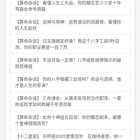
【算命杂谈】 看懂人生三大运，你的婚恋至少少走十年
弯路女命专用篇
【算命杂谈】 忌神与用神：运势波动的双面镜，看懂你
的人生起伏
【算命杂谈】 日主强弱定终身？用这个八字工具5秒自
测，你的职业赛道一目了然
【算命杂谈】 岁运并临一定衰？八字成败规律揭示的破
局思维链
【算命杂谈】 你的八字暗藏三会局吗？命运与选择，谁
才是人生的导演？
【算命杂谈】 三命通会：从唐宋官场到当代职场，一套
命运哲学如何跨越千年而弥新
【算命杂谈】 女命十神组合自测：你的婚恋剧本，被哪
个星神悄悄改写？
【十二星座】 天秤座2025爱情流年：在咖啡香里，修一