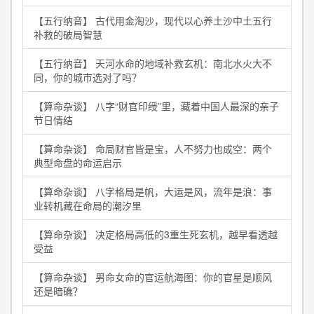
【五行纳音】 古代用金淘沙，现代以心养土沙中土五行
补救的破局智慧
【五行纳音】 天河水命的地域补救玄机：南北水火大不
同，你的城市选对了吗？
【算命杂谈】 八字“财官印绶”里，藏着中国人最深的亲子
节日情结
【算命杂谈】 命局财官皆是宝，人不努力也成空：两个
典型命盘的命运启示
【算命杂谈】 八字格局是帆，大运是风，流年是浪：事
业转机藏在命局的潮汐里
【算命杂谈】 决定格局高低的3重生死玄机，越早看透越
受益
【算命杂谈】 男命女命的官运航海图：你的官星是顺风
还是暗礁？