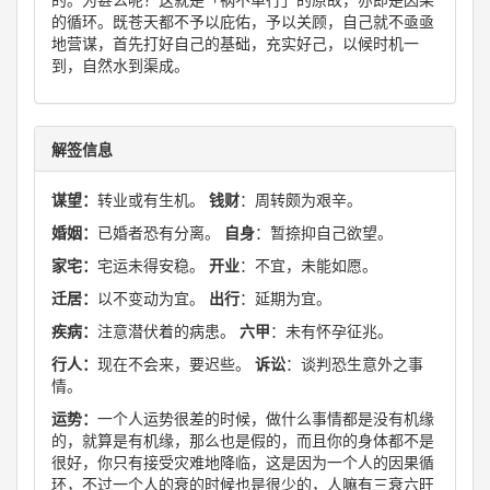
的循环。既苍天都不予以庇佑，予以关顾，自己就不亟亟
地营谋，首先打好自己的基础，充实好己，以候时机一
到，自然水到渠成。
解签信息
谋望：
转业或有生机。
钱财
：周转颇为艰辛。
婚姻：
已婚者恐有分离。
自身
：暂捺抑自己欲望。
家宅：
宅运未得安稳。
开业
：不宜，未能如愿。
迁居：
以不变动为宜。
出行
：延期为宜。
疾病：
注意潜伏着的病患。
六甲
：未有怀孕征兆。
行人：
现在不会来，要迟些。
诉讼
：谈判恐生意外之事
情。
运势：
一个人运势很差的时候，做什么事情都是没有机缘
的，就算是有机缘，那么也是假的，而且你的身体都不是
很好，你只有接受灾难地降临，这是因为一个人的因果循
环，不过一个人的衰的时候也是很少的，人嘛有三衰六旺