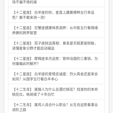
场不偏不倚的缘
【十二星座】 白羊座的你，星盘上藏着哪种五行幸运
色？敢不敢来测一测！
【十二星座】 巨蟹座健康体质调养：从中医五行看情绪
养脾的跨界智慧
【十二星座】 双子座财运真相：善变是天赋更是财脉，
读懂星象分野才能启动福运
【十二星座】 摩羯座本月运势：管仲治国的三重锁，为
何偏偏此时解开？
【十二星座】 白羊座的爱情忠诚度：烈火真金还是来去
如风？从国学五行看白羊本心
【十二生肖】 属猴人为什么总遇烂桃花？找准你的本命
桃花位，格局错了十年白忙
【十二生肖】 属鸡人适合什么职业？从生肖运势看事业
进阶之路