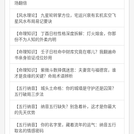
场翻倍
【风水理论】 九星轮转掌方位，宅运兴衰有玄机玄空飞
星风水布局易记要诀
【命理知识】 丁酉日柱性格深度拆解：灯火熔金，你那
份不为人知的外柔内明
【命理知识】 壬子日柱命中财库究竟在哪儿？我翻遍命
书亲身验证戌位妙用
【命理知识】 紫微斗数择偶迷思：夫妻宫与福德宫，谁
才是良缘的关键？命局术语辨析
【五行纳音】 城头土命格：你的城墙是守护还是囚笼？
五行破局三步法
【五行纳音】 纳音五行缺失？别急着补，这才是你最大
的先天优势
【五行纳音】 你的名字里，藏着流年的运气：纳音五行
取名的情感密码