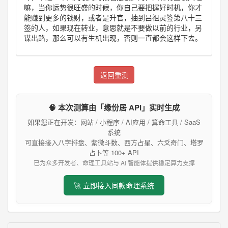
嘛，当你运势很旺盛的时候，你自己要把握好时机，你才
能赚到更多的钱财，或者是升官，抽到吕祖灵签第八十三
签的人，如果现在转业，意思就是不要做以前的行业，另
谋出路，那么可以有生机出现，否则一直都会这样下去。
返回重测
🧠 本次测算由「缘份居 API」实时生成
如果您正在开发：网站 / 小程序 / AI应用 / 算命工具 / SaaS
系统
可直接接入八字排盘、紫微斗数、西方占星、六爻奇门、塔罗
占卜等 100+ API
已为众多开发者、命理工具站与 AI 智能体提供稳定算力支撑
🚀 立即接入同款命理系统