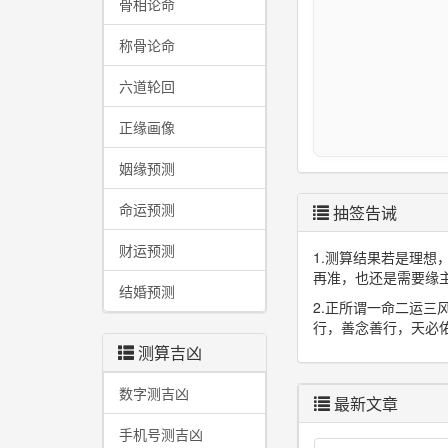
骨相论命
称骨论命
六道轮回
正缘画像
姻缘预测
命运预测
抽签告诫
财运预测
1.测算结果若是理
再准，也还是需要缘
结婚预测
2.正所谓一命二运
行，善念善行，天必
测算吉凶
数字测吉凶
最新文章
手机号测吉凶