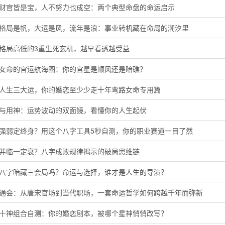
局财官皆是宝，人不努力也成空：两个典型命盘的命运启示
字格局是帆，大运是风，流年是浪：事业转机藏在命局的潮汐里
定格局高低的3重生死玄机，越早看透越受益
命女命的官运航海图：你的官星是顺风还是暗礁？
懂人生三大运，你的婚恋至少少走十年弯路女命专用篇
神与用神：运势波动的双面镜，看懂你的人生起伏
主强弱定终身？用这个八字工具5秒自测，你的职业赛道一目了然
运并临一定衰？八字成败规律揭示的破局思维链
的八字暗藏三会局吗？命运与选择，谁才是人生的导演？
命通会：从唐宋官场到当代职场，一套命运哲学如何跨越千年而弥新
命十神组合自测：你的婚恋剧本，被哪个星神悄悄改写？