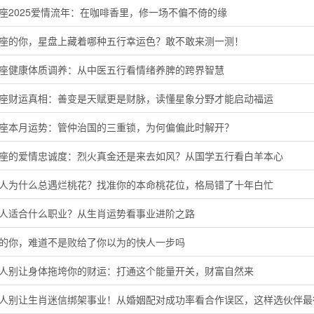
座2025爱情流年：在咖啡香里，修一场不偏不倚的缘
羊座的你，星盘上藏着哪种五行幸运色？敢不敢来测一测！
蟹座健康体质调养：从中医五行看情绪养脾的跨界智慧
子座财运真相：善变是天赋更是财脉，读懂星象分野才能启动福运
羯座本月运势：管仲治国的三重锁，为何偏偏此时解开？
羊座的爱情忠诚度：烈火真金还是来去如风？从国学五行看白羊本心
猴人为什么总遇烂桃花？找准你的本命桃花位，格局错了十年白忙
鸡人适合什么职业？从生肖运势看事业进阶之路
马的你，难道不是败给了你以为的快人一步吗
猴人别让身体拖垮你的财运：打通这个能量开关，财富自然来
鸡人别让生肖迷信绑架事业！从婚姻配对成功率看合作误区，这样选伙伴最