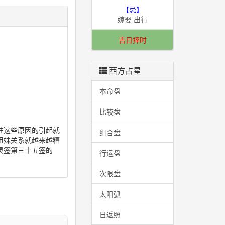
【忌】
嫁娶 出行
吉日择时
西方占星
本命盘
比较盘
往这些原因的引起就
组合盘
姐妹关系就越来越糟
灵签第三十五签的
行运盘
次限盘
太阳弧
日返照