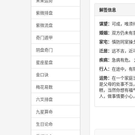
未来运势
解签信息
紫微排盘
谋望：
可成，唯须
紫微流盘
婚姻：
双方仍未有
奇门遁甲
家宅：
慎防同室操
阴盘奇门
迁居：
远不吉，近
疾病：
急病有危。
星座星盘
行人：
在途中，有
金口诀
运势：
在一个家庭
是父母的处事不当
梅花易数
糕，当然你想有福
人，做事情要小心
六爻排盘
九星算命
生日论命