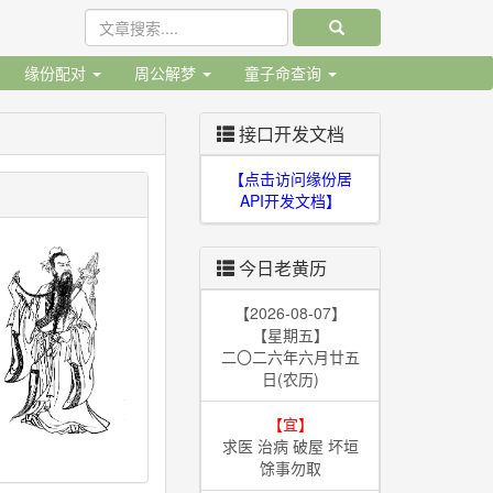
缘份配对
周公解梦
童子命查询
接口开发文档
【点击访问缘份居
API开发文档】
今日老黄历
【2026-08-07】
【星期五】
二〇二六年六月廿五
日(农历)
【宜】
求医 治病 破屋 坏垣
馀事勿取