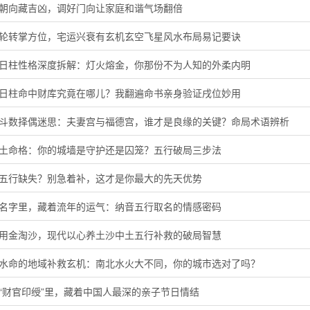
门朝向藏吉凶，调好门向让家庭和谐气场翻倍
星轮转掌方位，宅运兴衰有玄机玄空飞星风水布局易记要诀
酉日柱性格深度拆解：灯火熔金，你那份不为人知的外柔内明
子日柱命中财库究竟在哪儿？我翻遍命书亲身验证戌位妙用
微斗数择偶迷思：夫妻宫与福德宫，谁才是良缘的关键？命局术语辨析
头土命格：你的城墙是守护还是囚笼？五行破局三步法
音五行缺失？别急着补，这才是你最大的先天优势
的名字里，藏着流年的运气：纳音五行取名的情感密码
代用金淘沙，现代以心养土沙中土五行补救的破局智慧
河水命的地域补救玄机：南北水火大不同，你的城市选对了吗？
“财官印绶”里，藏着中国人最深的亲子节日情结