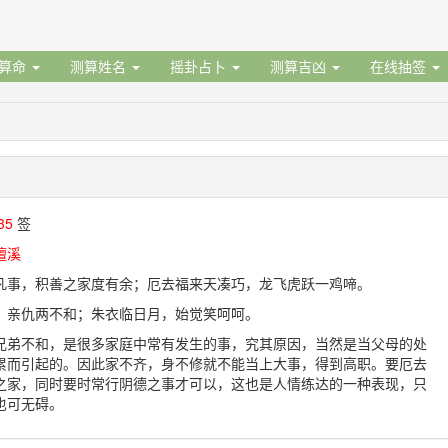
据算命
测算姓名
摇卦占卜
测算吉凶
在线抽签
35
签
檀溪
凡事，积善之家度有余；厄去福来天凑巧，龙飞虎跃一鸡啼。
，亲仇两不和；朱衣临日月，始觉笑呵呵。
兄弟不和，是很多家庭中常有发生的事，究其原因，当然是当父母的处
累而引起的。因此家不齐，身不修就不能当上大事，得到高职。要厄去
之家，同时要时常行阴德之事才可以，这也是人情练达的一种表现，只
也可无碍。