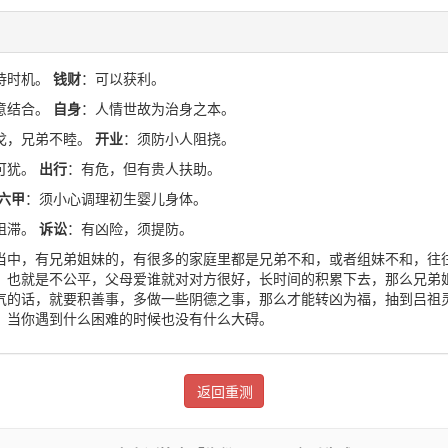
待时机。
钱财
：可以获利。
意结合。
自身
：人情世故为治身之本。
戈，兄弟不睦。
开业
：须防小人阻挠。
可犹。
出行
：有危，但有贵人扶助。
六甲
：须小心调理初生婴儿身体。
阻滞。
诉讼
：有凶险，须提防。
当中，有兄弟姐妹的，有很多的家庭里都是兄弟不和，或者组妹不和，往
，也就是不公平，父母爱谁就对对方很好，长时间的积累下去，那么兄弟
气的话，就要积善事，多做一些阴德之事，那么才能转凶为福，抽到吕祖
，当你遇到什么困难的时候也没有什么大碍。
返回重测