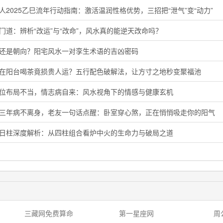
人2025乙巳流年行动指南：激活温润性格优势，三招把“泄气”变“动力”
门道：辨析“改运”与“改命”，风水真的能逆天改命吗？
向还是朝向？阳宅风水一对孪生术语的吉凶密码
晨在阳台喝茶竟损贵人运？五行配色破解法，让方寸之地秒变聚福池
花位布局不当，情志病自来：风水视角下的情感与健康玄机
了三年病不离身，老友一句话点醒：卧室穿心煞，正在悄悄吸走你的阳气
卯日柱深度解析：从四柱组合看炉中火的生命力与破局之道
三藏网免费算命
第一星座网
周