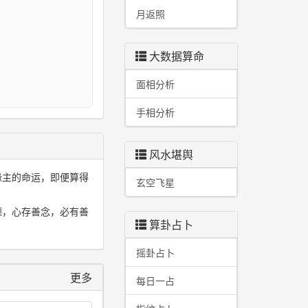
月返照
I
大数据算命
面相分析
手相分析
风水堪舆
缘主的命运，即便算得
玄空飞星
德，心存善念，必有善
算卦占卜
摇卦占卜
更多
每日一占