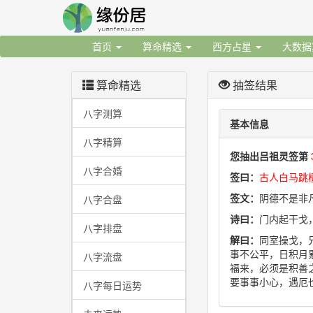
首页
算命精选
西方占星
大数
算命精选
抽签结果
八字测算
基本信息
八字精算
您抽出吕祖灵签第
八字合婚
签曰：
古人白马跳
签文：
阴德不是非
八字合盘
诗曰：
门内起干戈
八字排盘
解曰：
同室操戈，
事不公平，日积月
八字流盘
福来，必须是积善
要事事小心，遇厄
八字每日运势