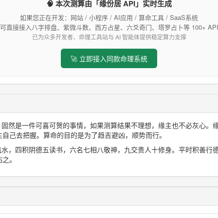
🧠 本次测算由「缘份居 API」实时生成
如果您正在开发：网站 / 小程序 / AI应用 / 算命工具 / SaaS系统
可直接接入八字排盘、紫微斗数、西方占星、六爻奇门、塔罗占卜等 100+ AP
已为众多开发者、命理工具站与 AI 智能体提供稳定算力支撑
🚀 立即接入同款命理系统
想，固然是一件可喜可贺的事情，如果测算结果不理想，缘主也不必灰心。
主自己去把握。算命的目的是为了趋吉避凶，顺势而行。
三风水，四积阴德五读书，六名七相八敬神，九交贵人十修身。平时积善行
佑之。