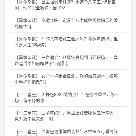
【算命杂谈】 日主强弱定终身？用这个八字工具5秒自
测，你的职业赛道一目了然
【算命杂谈】 岁运并临一定衰？八字成败规律揭示的破
局思维链
【算命杂谈】 你的八字暗藏三会局吗？命运与选择，谁
才是人生的导演？
【算命杂谈】 三命通会：从唐宋官场到当代职场，一套
命运哲学如何跨越千年而弥新
【算命杂谈】 女命十神组合自测：你的婚恋剧本，被哪
个星神悄悄改写？
【十二星座】 天秤座2025爱情流年：在咖啡香里，修一
场不偏不倚的缘
【十二星座】 白羊座的你，星盘上藏着哪种五行幸运
色？敢不敢来测一测！
【十二星座】 巨蟹座健康体质调养：从中医五行看情绪