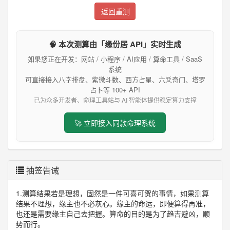
返回重测
🧠 本次测算由「缘份居 API」实时生成
如果您正在开发：网站 / 小程序 / AI应用 / 算命工具 / SaaS
系统
可直接接入八字排盘、紫微斗数、西方占星、六爻奇门、塔罗
占卜等 100+ API
已为众多开发者、命理工具站与 AI 智能体提供稳定算力支撑
🚀 立即接入同款命理系统
抽签告诫
1.测算结果若是理想，固然是一件可喜可贺的事情，如果测算
结果不理想，缘主也不必灰心。缘主的命运，即便算得再准，
也还是需要缘主自己去把握。算命的目的是为了趋吉避凶，顺
势而行。