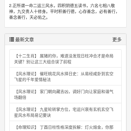
2.正所谓一命二运三风水，四积阴德五读书，六名七相八敬
神，九交贵人十修身。平时积善行德，心存善念，必有善行，
善念善行，天必佑之。
最新文章
更多
【十二生肖】 属猪的你，难道没发现日柱冲合才是命局
关键？别让这三大组合误了前程
【风水理论】 催旺桃花风水择日史：从易经咸卦到玄空
飞星的千年爱情秘法
【风水理论】 家门朝向藏吉凶，调好门向让家庭和谐气
场翻倍
【风水理论】 九星轮转掌方位，宅运兴衰有玄机玄空飞
星风水布局易记要诀
【命理知识】 丁酉日柱性格深度拆解：灯火熔金，你那