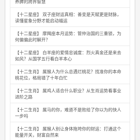
养脾的跨界智慧
【十二星座】 双子座财运真相：善变是天赋更是财脉，
读懂星象分野才能启动福运
【十二星座】 摩羯座本月运势：管仲治国的三重锁，为
何偏偏此时解开？
【十二星座】 白羊座的爱情忠诚度：烈火真金还是来去
如风？从国学五行看白羊本心
【十二生肖】 属猴人为什么总遇烂桃花？找准你的本命
桃花位，格局错了十年白忙
【十二生肖】 属鸡人适合什么职业？从生肖运势看事业
进阶之路
【十二生肖】 属马的你，难道不是败给了你以为的快人
一步吗
【十二生肖】 属猴人别让身体拖垮你的财运：打通这个
能量开关，财富自然来