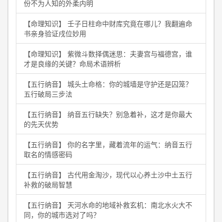
份不为人知的外柔内明
【命理知识】 壬子日柱命中财库究竟在哪儿？我翻遍命
书亲身验证戌位妙用
【命理知识】 紫微斗数择偶迷思：夫妻宫与福德宫，谁
才是良缘的关键？命局术语辨析
【五行纳音】 城头土命格：你的城墙是守护还是囚笼？
五行破局三步法
【五行纳音】 纳音五行缺失？别急着补，这才是你最大
的先天优势
【五行纳音】 你的名字里，藏着流年的运气：纳音五行
取名的情感密码
【五行纳音】 古代用金淘沙，现代以心养土沙中土五行
补救的破局智慧
【五行纳音】 天河水命的地域补救玄机：南北水火大不
同，你的城市选对了吗？