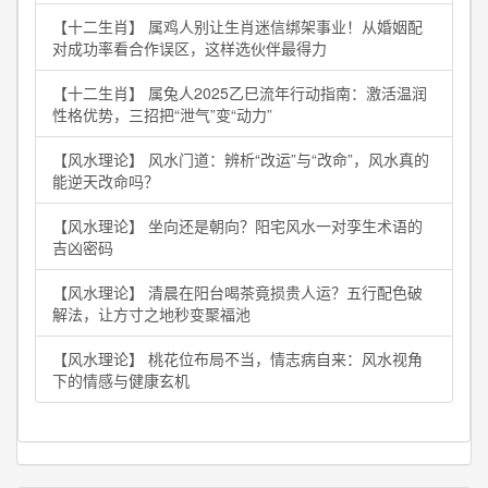
【十二生肖】 属鸡人别让生肖迷信绑架事业！从婚姻配
对成功率看合作误区，这样选伙伴最得力
【十二生肖】 属兔人2025乙巳流年行动指南：激活温润
性格优势，三招把“泄气”变“动力”
【风水理论】 风水门道：辨析“改运”与“改命”，风水真的
能逆天改命吗？
【风水理论】 坐向还是朝向？阳宅风水一对孪生术语的
吉凶密码
【风水理论】 清晨在阳台喝茶竟损贵人运？五行配色破
解法，让方寸之地秒变聚福池
【风水理论】 桃花位布局不当，情志病自来：风水视角
下的情感与健康玄机