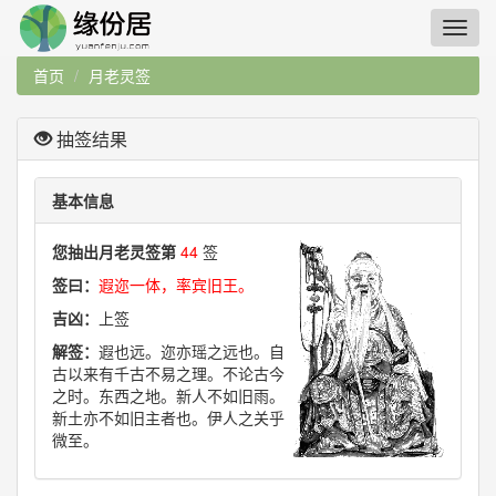
首页
月老灵签
抽签结果
基本信息
您抽出月老灵签第
44
签
签曰：
遐迩一体，率宾旧王。
吉凶：
上签
解签：
遐也远。迩亦瑶之远也。自
古以来有千古不易之理。不论古今
之时。东西之地。新人不如旧雨。
新土亦不如旧主者也。伊人之关乎
微至。