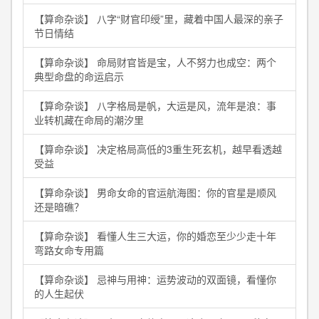
【算命杂谈】 八字“财官印绶”里，藏着中国人最深的亲子
节日情结
【算命杂谈】 命局财官皆是宝，人不努力也成空：两个
典型命盘的命运启示
【算命杂谈】 八字格局是帆，大运是风，流年是浪：事
业转机藏在命局的潮汐里
【算命杂谈】 决定格局高低的3重生死玄机，越早看透越
受益
【算命杂谈】 男命女命的官运航海图：你的官星是顺风
还是暗礁？
【算命杂谈】 看懂人生三大运，你的婚恋至少少走十年
弯路女命专用篇
【算命杂谈】 忌神与用神：运势波动的双面镜，看懂你
的人生起伏