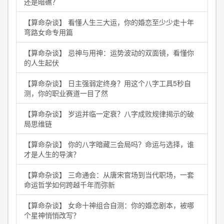
还是暗礁？
【算命杂谈】 看懂人生三大运，你的婚恋至少少走十年
弯路女命专用篇
【算命杂谈】 忌神与用神：运势波动的双面镜，看懂你
的人生起伏
【算命杂谈】 日主强弱定终身？用这个八字工具5秒自
测，你的职业赛道一目了然
【算命杂谈】 岁运并临一定衰？八字成败规律揭示的破
局思维链
【算命杂谈】 你的八字暗藏三会局吗？命运与选择，谁
才是人生的导演？
【算命杂谈】 三命通会：从唐宋官场到当代职场，一套
命运哲学如何跨越千年而弥新
【算命杂谈】 女命十神组合自测：你的婚恋剧本，被哪
个星神悄悄改写？