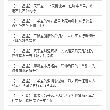
【十二星座】 天秤座2025爱情流年：在咖啡香里，修一
场不偏不倚的缘
【十二星座】 白羊座的你，星盘上藏着哪种五行幸运
色？敢不敢来测一测！
【十二星座】 巨蟹座健康体质调养：从中医五行看情绪
养脾的跨界智慧
【十二星座】 双子座财运真相：善变是天赋更是财脉，
读懂星象分野才能启动福运
【十二星座】 摩羯座本月运势：管仲治国的三重锁，为
何偏偏此时解开？
【十二星座】 白羊座的爱情忠诚度：烈火真金还是来去
如风？从国学五行看白羊本心
【十二生肖】 属猴人为什么总遇烂桃花？找准你的本命
桃花位，格局错了十年白忙