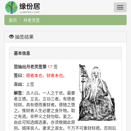
首页
月老灵签
抽签结果
基本信息
您抽出月老灵签第
17
签
签曰：
德者本也，财者未也。
吉凶：
上签
解签：
古人曰。一人之于世。最要
者立德。立言。立功三者。有德者
轻财。具有德而重财者。德随之堕
之。惟财者人生必要之身外物。取
之有道。非秤义之财勿取。爰之。
由此可知选婿选妻。亦须根据此原
则。婿择良人。妻求之淑女。千万不可重财轻德。否则后