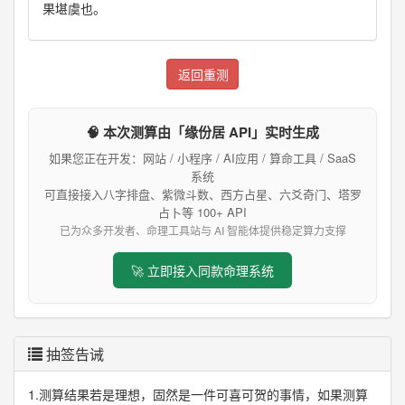
果堪虞也。
返回重测
🧠 本次测算由「缘份居 API」实时生成
如果您正在开发：网站 / 小程序 / AI应用 / 算命工具 / SaaS
系统
可直接接入八字排盘、紫微斗数、西方占星、六爻奇门、塔罗
占卜等 100+ API
已为众多开发者、命理工具站与 AI 智能体提供稳定算力支撑
🚀 立即接入同款命理系统
抽签告诫
1.测算结果若是理想，固然是一件可喜可贺的事情，如果测算