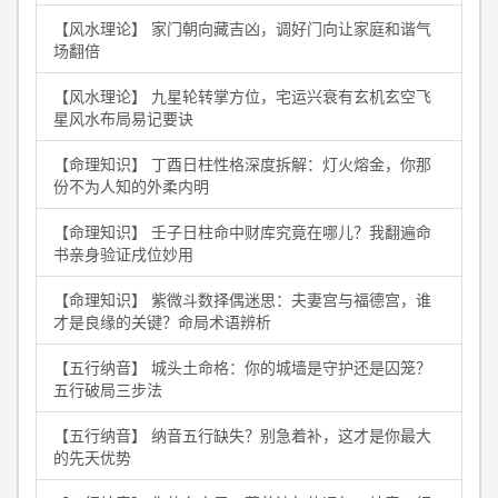
【风水理论】 家门朝向藏吉凶，调好门向让家庭和谐气
场翻倍
【风水理论】 九星轮转掌方位，宅运兴衰有玄机玄空飞
星风水布局易记要诀
【命理知识】 丁酉日柱性格深度拆解：灯火熔金，你那
份不为人知的外柔内明
【命理知识】 壬子日柱命中财库究竟在哪儿？我翻遍命
书亲身验证戌位妙用
【命理知识】 紫微斗数择偶迷思：夫妻宫与福德宫，谁
才是良缘的关键？命局术语辨析
【五行纳音】 城头土命格：你的城墙是守护还是囚笼？
五行破局三步法
【五行纳音】 纳音五行缺失？别急着补，这才是你最大
的先天优势