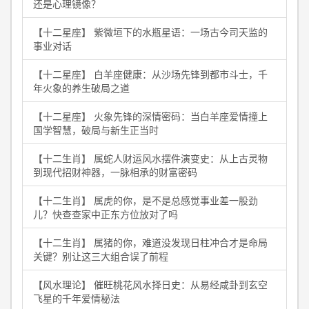
还是心理镜像？
【十二星座】 紫微垣下的水瓶星语：一场古今司天监的
事业对话
【十二星座】 白羊座健康：从沙场先锋到都市斗士，千
年火象的养生破局之道
【十二星座】 火象先锋的深情密码：当白羊座爱情撞上
国学智慧，破局与新生正当时
【十二生肖】 属蛇人财运风水摆件演变史：从上古灵物
到现代招财神器，一脉相承的财富密码
【十二生肖】 属虎的你，是不是总感觉事业差一股劲
儿？快查查家中正东方位放对了吗
【十二生肖】 属猪的你，难道没发现日柱冲合才是命局
关键？别让这三大组合误了前程
【风水理论】 催旺桃花风水择日史：从易经咸卦到玄空
飞星的千年爱情秘法