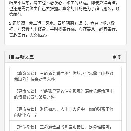
结果不理想，缘主也不必灰心。缘主的命运，即便算得再准，
也还是需要缘主自己去把握。算命的目的是为了趋吉避凶，顺
势而行。
2.正所谓一命二运三风水，四积阴德五读书，六名七相八敬
神，九交贵人十修身。平时积善行德，心存善念，必有善行，
善念善行，天必佑之。
最新文章
更多
【算命杂谈】 三命通会看性格：你的八字暴露了哪些致
命缺陷？快来对号入座
【算命杂谈】 华盖孤星真的注定孤寡？深度拆解命理中
的情感线索与破局之道
【算命杂谈】 财运如水：人生三大运中，你的财富正流
向哪个方向？
【算命杂谈】 三命通会里的阴差阳错日：是命理陷阱，