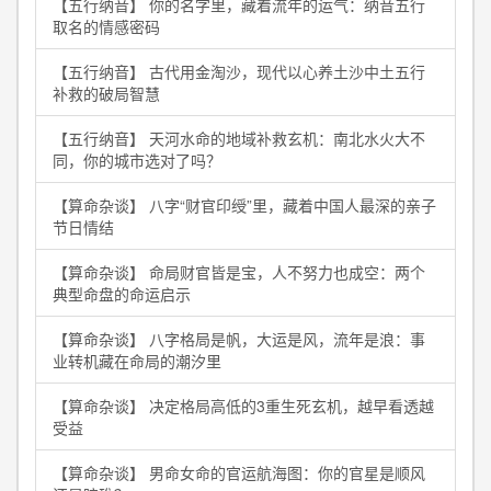
【五行纳音】 你的名字里，藏着流年的运气：纳音五行
取名的情感密码
【五行纳音】 古代用金淘沙，现代以心养土沙中土五行
补救的破局智慧
【五行纳音】 天河水命的地域补救玄机：南北水火大不
同，你的城市选对了吗？
【算命杂谈】 八字“财官印绶”里，藏着中国人最深的亲子
节日情结
【算命杂谈】 命局财官皆是宝，人不努力也成空：两个
典型命盘的命运启示
【算命杂谈】 八字格局是帆，大运是风，流年是浪：事
业转机藏在命局的潮汐里
【算命杂谈】 决定格局高低的3重生死玄机，越早看透越
受益
【算命杂谈】 男命女命的官运航海图：你的官星是顺风