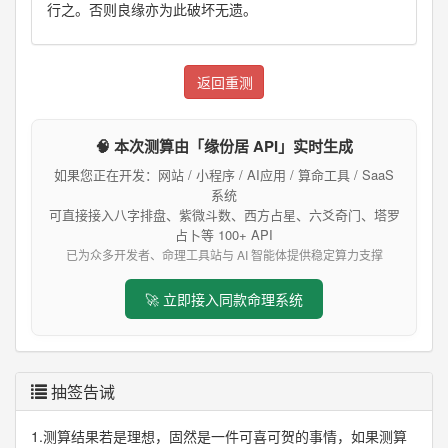
行之。否则良缘亦为此破坏无遗。
返回重测
🧠 本次测算由「缘份居 API」实时生成
如果您正在开发：网站 / 小程序 / AI应用 / 算命工具 / SaaS
系统
可直接接入八字排盘、紫微斗数、西方占星、六爻奇门、塔罗
占卜等 100+ API
已为众多开发者、命理工具站与 AI 智能体提供稳定算力支撑
🚀 立即接入同款命理系统
抽签告诫
1.测算结果若是理想，固然是一件可喜可贺的事情，如果测算