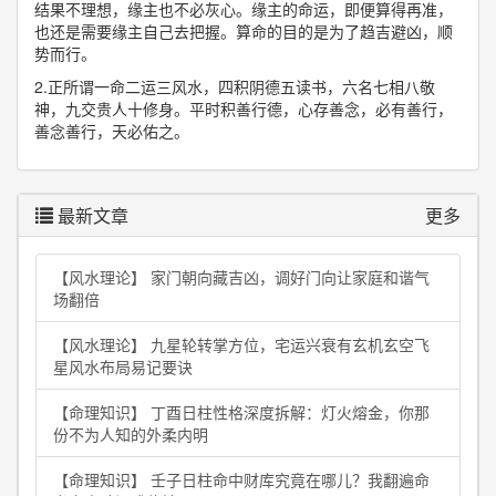
结果不理想，缘主也不必灰心。缘主的命运，即便算得再准，
也还是需要缘主自己去把握。算命的目的是为了趋吉避凶，顺
势而行。
2.正所谓一命二运三风水，四积阴德五读书，六名七相八敬
神，九交贵人十修身。平时积善行德，心存善念，必有善行，
善念善行，天必佑之。
最新文章
更多
【风水理论】 家门朝向藏吉凶，调好门向让家庭和谐气
场翻倍
【风水理论】 九星轮转掌方位，宅运兴衰有玄机玄空飞
星风水布局易记要诀
【命理知识】 丁酉日柱性格深度拆解：灯火熔金，你那
份不为人知的外柔内明
【命理知识】 壬子日柱命中财库究竟在哪儿？我翻遍命