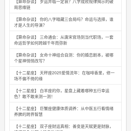
【算命杂谈】 岁运并临一定衰？八字成败规律揭示的破
局思维链
【算命杂谈】 你的八字暗藏三会局吗？命运与选择，谁
才是人生的导演？
【算命杂谈】 三命通会：从唐宋官场到当代职场，一套
命运哲学如何跨越千年而弥新
【算命杂谈】 女命十神组合自测：你的婚恋剧本，被哪
个星神悄悄改写？
【十二星座】 天秤座2025爱情流年：在咖啡香里，修一
场不偏不倚的缘
【十二星座】 白羊座的你，星盘上藏着哪种五行幸运
色？敢不敢来测一测！
【十二星座】 巨蟹座健康体质调养：从中医五行看情绪
养脾的跨界智慧
【十二星座】 双子座财运真相：善变是天赋更是财脉，