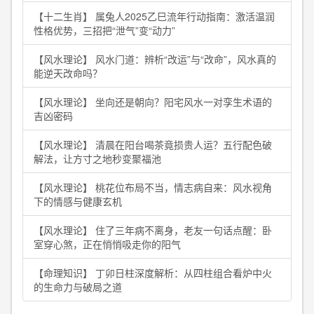
【十二生肖】 属兔人2025乙巳流年行动指南：激活温润
性格优势，三招把“泄气”变“动力”
【风水理论】 风水门道：辨析“改运”与“改命”，风水真的
能逆天改命吗？
【风水理论】 坐向还是朝向？阳宅风水一对孪生术语的
吉凶密码
【风水理论】 清晨在阳台喝茶竟损贵人运？五行配色破
解法，让方寸之地秒变聚福池
【风水理论】 桃花位布局不当，情志病自来：风水视角
下的情感与健康玄机
【风水理论】 住了三年病不离身，老友一句话点醒：卧
室穿心煞，正在悄悄吸走你的阳气
【命理知识】 丁卯日柱深度解析：从四柱组合看炉中火
的生命力与破局之道