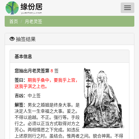
首页
月老灵签
抽签结果
基本信息
您抽出月老灵签第
8
签
签曰：
期我乎桑中，要我乎上宫，
送我乎淇之上也。
吉凶：
中上签
解签：
男女之婚姻是终身大事。是
决定人生一生幸福之大事。爰之。
不得以逾越。不正。强行等。手段
行之。必须以正当方式取得对方之
芳心。两相情愿之下完成。如违反
上述原则行之时。虽结合。惟两者之间。貌合神离。不得