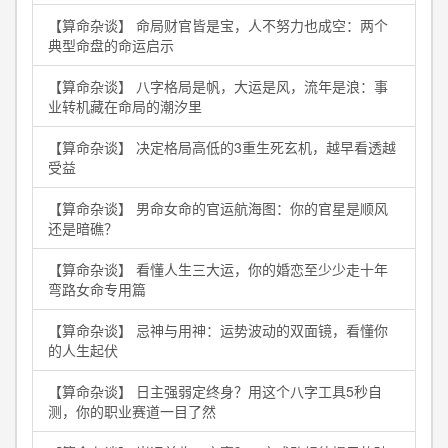
【算命杂谈】 命局财官皆是宝，人不努力也成空：两个
典型命盘的命运启示
【算命杂谈】 八字格局是帆，大运是风，流年是浪：事
业转机藏在命局的潮汐里
【算命杂谈】 决定格局高低的3重生死玄机，越早看透越
受益
【算命杂谈】 男命女命的官运航海图：你的官星是顺风
还是暗礁？
【算命杂谈】 看懂人生三大运，你的婚恋至少少走十年
弯路女命专用篇
【算命杂谈】 忌神与用神：运势波动的双面镜，看懂你
的人生起伏
【算命杂谈】 日主强弱定终身？用这个八字工具5秒自
测，你的职业赛道一目了然