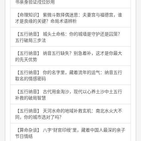
书亲身验证戌位妙用
【命理知识】 紫微斗数择偶迷思：夫妻宫与福德宫，谁
才是良缘的关键？命局术语辨析
【五行纳音】 城头土命格：你的城墙是守护还是囚笼？
五行破局三步法
【五行纳音】 纳音五行缺失？别急着补，这才是你最大
的先天优势
【五行纳音】 你的名字里，藏着流年的运气：纳音五行
取名的情感密码
【五行纳音】 古代用金淘沙，现代以心养土沙中土五行
补救的破局智慧
【五行纳音】 天河水命的地域补救玄机：南北水火大不
同，你的城市选对了吗？
【算命杂谈】 八字“财官印绶”里，藏着中国人最深的亲子
节日情结