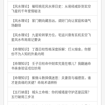
【风水理论】 催旺桃花风水择日史：从易经咸卦到玄空
飞星的千年爱情秘法
【风水理论】 家门朝向藏吉凶，调好门向让家庭和谐气
场翻倍
【风水理论】 九星轮转掌方位，宅运兴衰有玄机玄空飞
星风水布局易记要诀
【命理知识】 丁酉日柱性格深度拆解：灯火熔金，你那
份不为人知的外柔内明
【命理知识】 壬子日柱命中财库究竟在哪儿？我翻遍命
书亲身验证戌位妙用
【命理知识】 紫微斗数择偶迷思：夫妻宫与福德宫，谁
才是良缘的关键？命局术语辨析
【五行纳音】 城头土命格：你的城墙是守护还是囚笼？
五行破局三步法