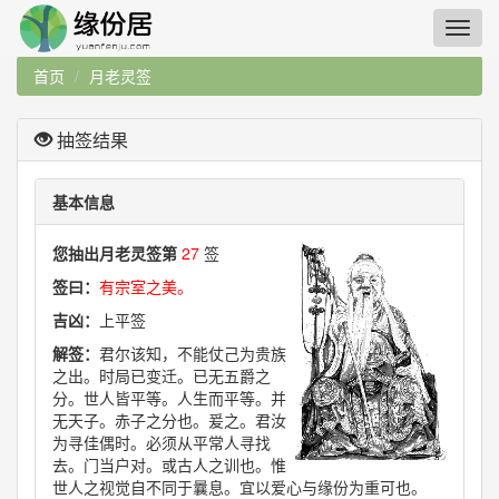
首页
月老灵签
抽签结果
基本信息
您抽出月老灵签第
27
签
签曰：
有宗室之美。
吉凶：
上平签
解签：
君尔该知，不能仗己为贵族
之出。时局已变迁。已无五爵之
分。世人皆平等。人生而平等。并
无天子。赤子之分也。爰之。君汝
为寻佳偶时。必须从平常人寻找
去。门当户对。或古人之训也。惟
世人之视觉自不同于曩息。宜以爱心与缘份为重可也。