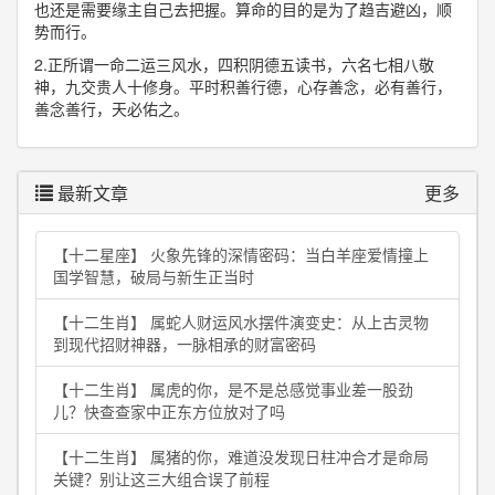
也还是需要缘主自己去把握。算命的目的是为了趋吉避凶，顺
势而行。
2.正所谓一命二运三风水，四积阴德五读书，六名七相八敬
神，九交贵人十修身。平时积善行德，心存善念，必有善行，
善念善行，天必佑之。
最新文章
更多
【十二星座】 火象先锋的深情密码：当白羊座爱情撞上
国学智慧，破局与新生正当时
【十二生肖】 属蛇人财运风水摆件演变史：从上古灵物
到现代招财神器，一脉相承的财富密码
【十二生肖】 属虎的你，是不是总感觉事业差一股劲
儿？快查查家中正东方位放对了吗
【十二生肖】 属猪的你，难道没发现日柱冲合才是命局
关键？别让这三大组合误了前程