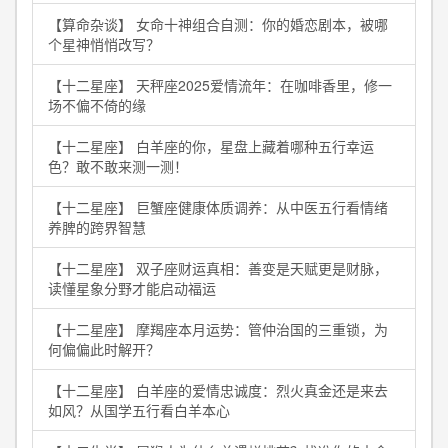
【算命杂谈】 女命十神组合自测：你的婚恋剧本，被哪
个星神悄悄改写？
【十二星座】 天秤座2025爱情流年：在咖啡香里，修一
场不偏不倚的缘
【十二星座】 白羊座的你，星盘上藏着哪种五行幸运
色？敢不敢来测一测！
【十二星座】 巨蟹座健康体质调养：从中医五行看情绪
养脾的跨界智慧
【十二星座】 双子座财运真相：善变是天赋更是财脉，
读懂星象分野才能启动福运
【十二星座】 摩羯座本月运势：管仲治国的三重锁，为
何偏偏此时解开？
【十二星座】 白羊座的爱情忠诚度：烈火真金还是来去
如风？从国学五行看白羊本心