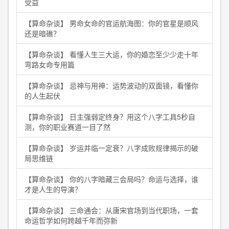
受益
【算命杂谈】 男命女命的官运航海图：你的官星是顺风
还是暗礁？
【算命杂谈】 看懂人生三大运，你的婚恋至少少走十年
弯路女命专用篇
【算命杂谈】 忌神与用神：运势波动的双面镜，看懂你
的人生起伏
【算命杂谈】 日主强弱定终身？用这个八字工具5秒自
测，你的职业赛道一目了然
【算命杂谈】 岁运并临一定衰？八字成败规律揭示的破
局思维链
【算命杂谈】 你的八字暗藏三会局吗？命运与选择，谁
才是人生的导演？
【算命杂谈】 三命通会：从唐宋官场到当代职场，一套
命运哲学如何跨越千年而弥新