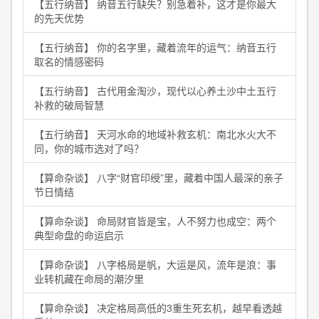
【五行纳音】 纳音五行缺失？别急着补，这才是你最大
的先天优势
【五行纳音】 你的名字里，藏着流年的运气：纳音五行
取名的情感密码
【五行纳音】 古代用金淘沙，现代以心养土沙中土五行
补救的破局智慧
【五行纳音】 天河水命的地域补救玄机：南北水火大不
同，你的城市选对了吗？
【算命杂谈】 八字“财官印绶”里，藏着中国人最深的亲子
节日情结
【算命杂谈】 命局财官皆是宝，人不努力也成空：两个
典型命盘的命运启示
【算命杂谈】 八字格局是帆，大运是风，流年是浪：事
业转机藏在命局的潮汐里
【算命杂谈】 决定格局高低的3重生死玄机，越早看透越