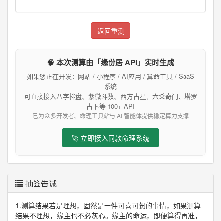
返回重测
🧠 本次测算由「缘份居 API」实时生成
如果您正在开发：网站 / 小程序 / AI应用 / 算命工具 / SaaS
系统
可直接接入八字排盘、紫微斗数、西方占星、六爻奇门、塔罗
占卜等 100+ API
已为众多开发者、命理工具站与 AI 智能体提供稳定算力支撑
🚀 立即接入同款命理系统
抽签告诫
1.测算结果若是理想，固然是一件可喜可贺的事情，如果测算
结果不理想，缘主也不必灰心。缘主的命运，即便算得再准，