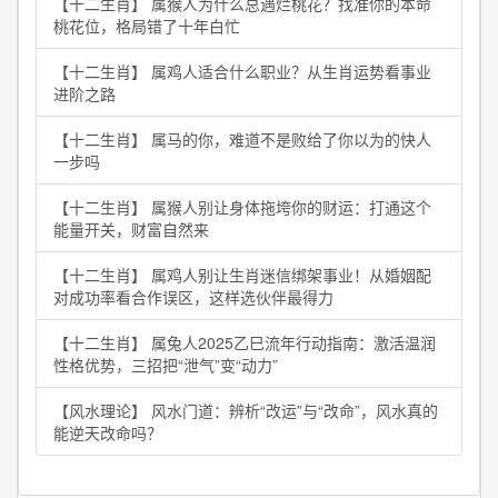
【十二生肖】 属猴人为什么总遇烂桃花？找准你的本命
桃花位，格局错了十年白忙
【十二生肖】 属鸡人适合什么职业？从生肖运势看事业
进阶之路
【十二生肖】 属马的你，难道不是败给了你以为的快人
一步吗
【十二生肖】 属猴人别让身体拖垮你的财运：打通这个
能量开关，财富自然来
【十二生肖】 属鸡人别让生肖迷信绑架事业！从婚姻配
对成功率看合作误区，这样选伙伴最得力
【十二生肖】 属兔人2025乙巳流年行动指南：激活温润
性格优势，三招把“泄气”变“动力”
【风水理论】 风水门道：辨析“改运”与“改命”，风水真的
能逆天改命吗？