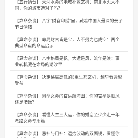
【五行纳音】 天河水命的地域补救玄机：南北水火大不
同，你的城市选对了吗？
【算命杂谈】 八字“财官印绶”里，藏着中国人最深的亲子
节日情结
【算命杂谈】 命局财官皆是宝，人不努力也成空：两个
典型命盘的命运启示
【算命杂谈】 八字格局是帆，大运是风，流年是浪：事
业转机藏在命局的潮汐里
【算命杂谈】 决定格局高低的3重生死玄机，越早看透越
受益
【算命杂谈】 男命女命的官运航海图：你的官星是顺风
还是暗礁？
【算命杂谈】 看懂人生三大运，你的婚恋至少少走十年
弯路女命专用篇
【算命杂谈】 忌神与用神：运势波动的双面镜，看懂你