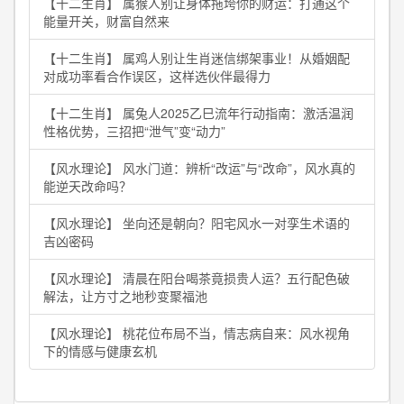
【十二生肖】 属猴人别让身体拖垮你的财运：打通这个
能量开关，财富自然来
【十二生肖】 属鸡人别让生肖迷信绑架事业！从婚姻配
对成功率看合作误区，这样选伙伴最得力
【十二生肖】 属兔人2025乙巳流年行动指南：激活温润
性格优势，三招把“泄气”变“动力”
【风水理论】 风水门道：辨析“改运”与“改命”，风水真的
能逆天改命吗？
【风水理论】 坐向还是朝向？阳宅风水一对孪生术语的
吉凶密码
【风水理论】 清晨在阳台喝茶竟损贵人运？五行配色破
解法，让方寸之地秒变聚福池
【风水理论】 桃花位布局不当，情志病自来：风水视角
下的情感与健康玄机