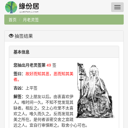
首页
月老灵签
抽签结果
基本信息
您抽出月老灵签第
49
签
签曰：
故好而知其恶，恶而知其美
者。
吉凶：
上平签
解签：
交上朋友以后。由衷喜欢伊
人。唯时间一久。不知不觉发现其
缺者。相反之。交上心坎里不太喜
欢之人。唯久而久之。反而发现其
美之所在。是何者该密交舍之宜疏
远之人。宜自行审慎断之。取舍小心可也。