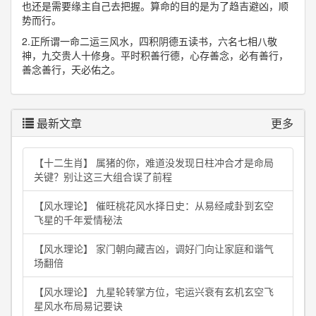
也还是需要缘主自己去把握。算命的目的是为了趋吉避凶，顺
势而行。
2.正所谓一命二运三风水，四积阴德五读书，六名七相八敬
神，九交贵人十修身。平时积善行德，心存善念，必有善行，
善念善行，天必佑之。
最新文章
更多
【十二生肖】 属猪的你，难道没发现日柱冲合才是命局
关键？别让这三大组合误了前程
【风水理论】 催旺桃花风水择日史：从易经咸卦到玄空
飞星的千年爱情秘法
【风水理论】 家门朝向藏吉凶，调好门向让家庭和谐气
场翻倍
【风水理论】 九星轮转掌方位，宅运兴衰有玄机玄空飞
星风水布局易记要诀