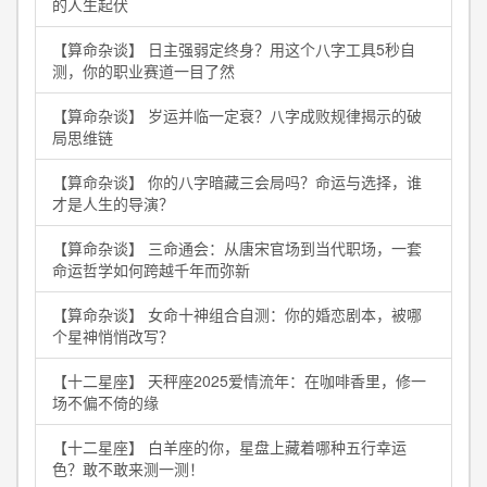
的人生起伏
【算命杂谈】 日主强弱定终身？用这个八字工具5秒自
测，你的职业赛道一目了然
【算命杂谈】 岁运并临一定衰？八字成败规律揭示的破
局思维链
【算命杂谈】 你的八字暗藏三会局吗？命运与选择，谁
才是人生的导演？
【算命杂谈】 三命通会：从唐宋官场到当代职场，一套
命运哲学如何跨越千年而弥新
【算命杂谈】 女命十神组合自测：你的婚恋剧本，被哪
个星神悄悄改写？
【十二星座】 天秤座2025爱情流年：在咖啡香里，修一
场不偏不倚的缘
【十二星座】 白羊座的你，星盘上藏着哪种五行幸运
色？敢不敢来测一测！