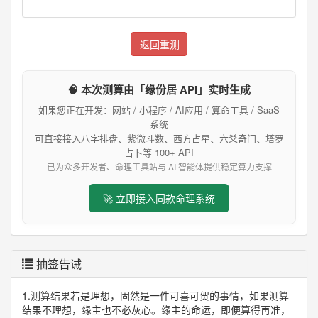
返回重测
🧠 本次测算由「缘份居 API」实时生成
如果您正在开发：网站 / 小程序 / AI应用 / 算命工具 / SaaS
系统
可直接接入八字排盘、紫微斗数、西方占星、六爻奇门、塔罗
占卜等 100+ API
已为众多开发者、命理工具站与 AI 智能体提供稳定算力支撑
🚀 立即接入同款命理系统
抽签告诫
1.测算结果若是理想，固然是一件可喜可贺的事情，如果测算
结果不理想，缘主也不必灰心。缘主的命运，即便算得再准，