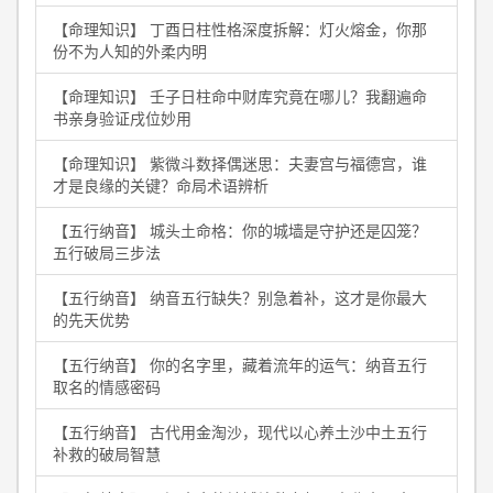
【命理知识】 丁酉日柱性格深度拆解：灯火熔金，你那
份不为人知的外柔内明
【命理知识】 壬子日柱命中财库究竟在哪儿？我翻遍命
书亲身验证戌位妙用
【命理知识】 紫微斗数择偶迷思：夫妻宫与福德宫，谁
才是良缘的关键？命局术语辨析
【五行纳音】 城头土命格：你的城墙是守护还是囚笼？
五行破局三步法
【五行纳音】 纳音五行缺失？别急着补，这才是你最大
的先天优势
【五行纳音】 你的名字里，藏着流年的运气：纳音五行
取名的情感密码
【五行纳音】 古代用金淘沙，现代以心养土沙中土五行
补救的破局智慧