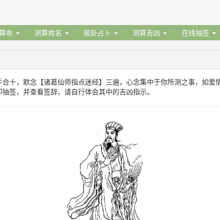
据算命
测算姓名
摇卦占卜
测算吉凶
在线抽签
手合十，默念【诸葛仙师指点迷经】三遍，心念集中于你所测之事，如爱
即抽签，并查看签辞，请自行体会其中的吉凶指示。