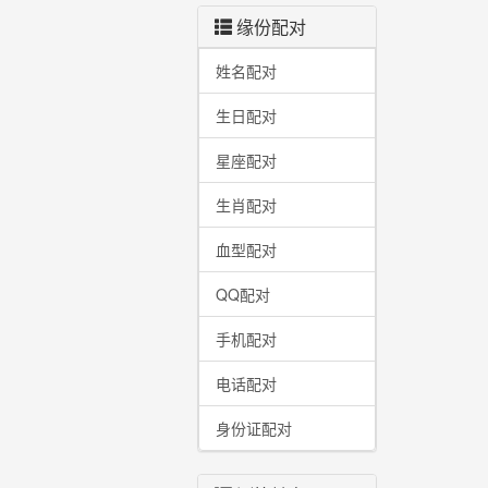
缘份配对
姓名配对
生日配对
星座配对
生肖配对
血型配对
QQ配对
手机配对
电话配对
身份证配对