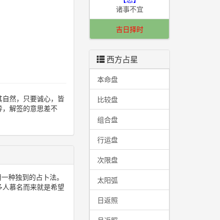
诸事不宜
吉日择时
西方占星
本命盘
其自然，只要诚心，皆
比较盘
异，解签的意思差不
组合盘
行运盘
次限盘
用一种独到的占卜法。
太阳弧
多人慕名而来就是希望
日返照