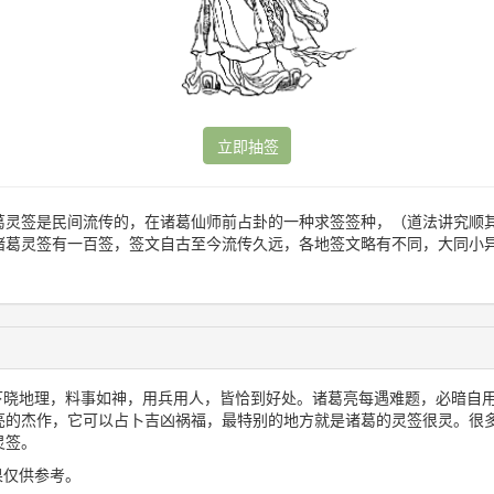
立即抽签
葛灵签是民间流传的，在诸葛仙师前占卦的一种求签签种，（道法讲究顺
诸葛灵签有一百签，签文自古至今流传久远，各地签文略有不同，大同小
，下晓地理，料事如神，用兵用人，皆恰到好处。诸葛亮每遇难题，必暗自
亮的杰作，它可以占卜吉凶祸福，最特别的地方就是诸葛的灵签很灵。很
灵签。
果仅供参考。