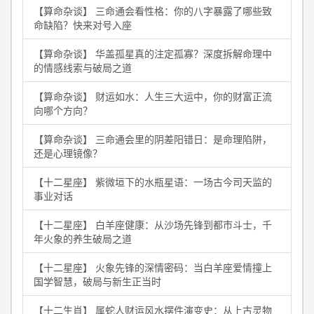
【算命杂谈】 三命通会看性格：你的八字暴露了哪些致
命缺陷？快来对号入座
【算命杂谈】 华盖孤星真的注定孤寡？深度拆解命理中
的情感线索与破局之道
【算命杂谈】 财运如水：人生三大运中，你的财富正流
向哪个方向？
【算命杂谈】 三命通会里的阴差阳错日：是命理陷阱，
还是心理镜像？
【十二星座】 紫微垣下的水瓶星语：一场古今司天监的
事业对话
【十二星座】 白羊座健康：从沙场先锋到都市斗士，千
年火象的养生破局之道
【十二星座】 火象先锋的深情密码：当白羊座爱情撞上
国学智慧，破局与新生正当时
【十二生肖】 属蛇人财运风水摆件演变史：从上古灵物