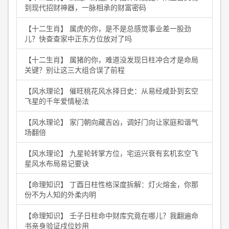
到现代招财神器，一脉相承的财富密码
【十二生肖】 属虎的你，是不是总感觉事业差一股劲
儿？快查查家中正东方位放对了吗
【十二生肖】 属猪的你，难道没发现日柱冲合才是命局
关键？别让这三大组合误了前程
【风水理论】 催旺桃花风水择日史：从易经咸卦到玄空
飞星的千年爱情秘法
【风水理论】 家门朝向藏吉凶，调好门向让家庭和谐气
场翻倍
【风水理论】 九星轮转掌方位，宅运兴衰有玄机玄空飞
星风水布局易记要诀
【命理知识】 丁酉日柱性格深度拆解：灯火熔金，你那
份不为人知的外柔内明
【命理知识】 壬子日柱命中财库究竟在哪儿？我翻遍命
书亲身验证戌位妙用