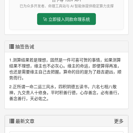
已为众多开发者、命理工具站与 AI 智能体提供稳定算力支撑
🚀 立即接入同款命理系统
抽签告诫
1.测算结果若是理想，固然是一件可喜可贺的事情，如果测算
结果不理想，缘主也不必灰心。缘主的命运，即便算得再准，
也还是需要缘主自己去把握。算命的目的是为了趋吉避凶，顺
势而行。
2.正所谓一命二运三风水，四积阴德五读书，六名七相八敬
神，九交贵人十修身。平时积善行德，心存善念，必有善行，
善念善行，天必佑之。
最新文章
更多