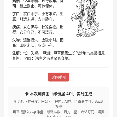
婚姻：
少年未利、且待数年。
官
司：
得止则止、可休便休。
丁口：
家口未宁、小有啾唧。
生
意：
财运未通、安心静守。
疾病：
安心保养、秋凉自痊。
出
行：
安分守己、不可漫行。
失物：
运当损失、应破小财。
田
畜：
田财未旺、收成小利。
注解：
怅：失望。 芦洲：芦草聚集生长的沙地鸟类常栖息
其间。 羽仪：鸿鸟之毛喻仪表容貌。
返回重测
🧠 本次测算由「缘份居 API」实时生成
如果您正在开发：网站 / 小程序 / AI应用 / 算命工具 / SaaS
系统
可直接接入八字排盘、紫微斗数、西方占星、六爻奇门、塔罗
占卜等 100+ API