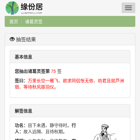
首页
诸葛灵签
抽签结果
基本信息
您抽出诸葛灵签第
75
签
签曰：
万里长空一雁飞、欲求同侣怅无依、劝君且就芦洲
宿、等待秋风振羽仪。
解签信息
功名：
目下未遇、静守待时。
行
人：
故人远隔、且待秋期。