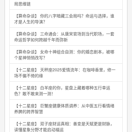
局思维链
【算命杂谈】 你的八字暗藏三会局吗？命运与选择，谁
才是人生的导演？
【算命杂谈】 三命通会：从唐宋官场到当代职场，一套
命运哲学如何跨越千年而弥新
【算命杂谈】 女命十神组合自测：你的婚恋剧本，被哪
个星神悄悄改写？
【十二星座】 天秤座2025爱情流年：在咖啡香里，修一
场不偏不倚的缘
【十二星座】 白羊座的你，星盘上藏着哪种五行幸运
色？敢不敢来测一测！
【十二星座】 巨蟹座健康体质调养：从中医五行看情绪
养脾的跨界智慧
【十二星座】 双子座财运真相：善变是天赋更是财脉，
读懂星象分野才能启动福运