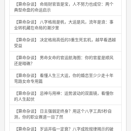
【算命杂谈】 命局财官皆是宝，人不努力也成空：两个
典型命盘的命运启示
【算命杂谈】 八字格局是帆，大运是风，流年是浪：事
业转机藏在命局的潮汐里
【算命杂谈】 决定格局高低的3重生死玄机，越早看透越
受益
【算命杂谈】 男命女命的官运航海图：你的官星是顺风
还是暗礁？
【算命杂谈】 看懂人生三大运，你的婚恋至少少走十年
弯路女命专用篇
【算命杂谈】 忌神与用神：运势波动的双面镜，看懂你
的人生起伏
【算命杂谈】 日主强弱定终身？用这个八字工具5秒自
测，你的职业赛道一目了然
【算命杂谈】 岁运并临一定衰？八字成败规律揭示的破