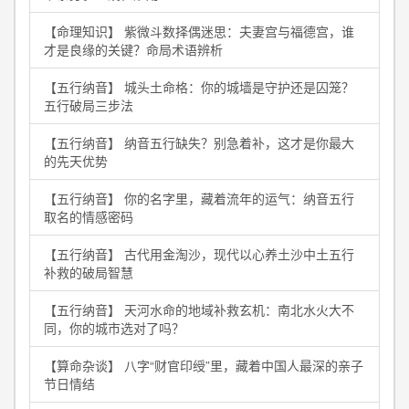
【命理知识】 紫微斗数择偶迷思：夫妻宫与福德宫，谁
才是良缘的关键？命局术语辨析
【五行纳音】 城头土命格：你的城墙是守护还是囚笼？
五行破局三步法
【五行纳音】 纳音五行缺失？别急着补，这才是你最大
的先天优势
【五行纳音】 你的名字里，藏着流年的运气：纳音五行
取名的情感密码
【五行纳音】 古代用金淘沙，现代以心养土沙中土五行
补救的破局智慧
【五行纳音】 天河水命的地域补救玄机：南北水火大不
同，你的城市选对了吗？
【算命杂谈】 八字“财官印绶”里，藏着中国人最深的亲子
节日情结