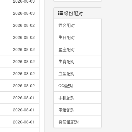
2026-08-03
缘份配对
2026-08-03
姓名配对
2026-08-02
生日配对
2026-08-02
星座配对
2026-08-02
生肖配对
2026-08-02
血型配对
2026-08-02
QQ配对
2026-08-02
手机配对
2026-08-01
电话配对
2026-08-01
身份证配对
2026-08-01