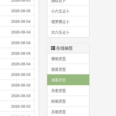
2026-08-05
指纹占卜
2026-08-05
小六壬占卜
2026-08-04
塔罗牌占卜
2026-08-04
大六壬占卜
2026-08-04
在线抽签
2026-08-04
佛祖灵签
2026-08-04
观音灵签
2026-08-03
诸葛灵签
2026-08-03
月老灵签
2026-08-03
妈祖灵签
2026-08-03
吕祖灵签