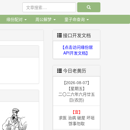
缘份配对
周公解梦
童子命查询
接口开发文档
【点击访问缘份居
API开发文档】
今日老黄历
【2026-08-07】
【星期五】
二〇二六年六月廿五
日(农历)
【宜】
求医 治病 破屋 坏垣
馀事勿取