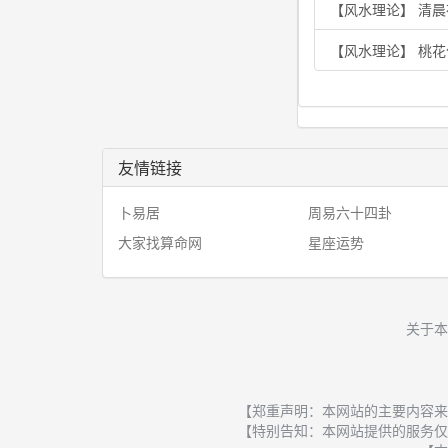
【风水理论】 清
【风水理论】 桃
友情链接
卜易居
周易六十四卦
大家找算命网
星座运势
关于本
【郑重声明：本网站的主要内容来
【特别告知：本网站提供的服务仅