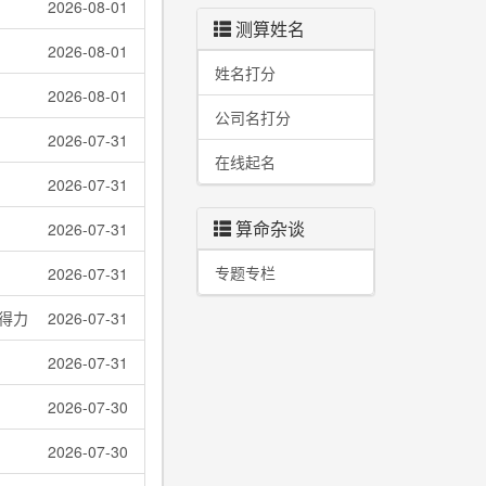
2026-08-01
测算姓名
2026-08-01
姓名打分
2026-08-01
公司名打分
2026-07-31
在线起名
2026-07-31
算命杂谈
2026-07-31
专题专栏
2026-07-31
得力
2026-07-31
2026-07-31
2026-07-30
2026-07-30