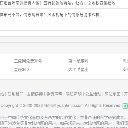
晨在阳台喝茶竟损贵人运？五行配色破解法，让方寸之地秒变聚福池
花位布局不当，情志病自来：风水视角下的情感与健康玄机
三藏网免费算命
第一星座网
周
星座360
太平洋星座
安
站
|
联系我们
|
友情链接
|
免责声明
|
隐私声明
|
公益活动
|
网站地图
|
开
Copyright © 2020-2028 缘份居 yuanfenju.com All Rights Reserved.
自于中国传统文化思想及东西方的民俗文化，并非严谨的科学研究成果。
限于港澳台等非大陆地区的用户。如果您是来自大陆地区的用户，我们请