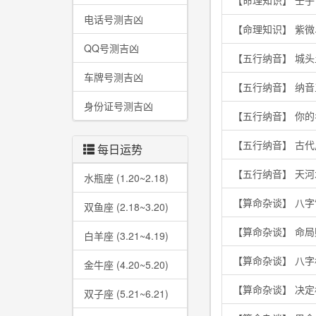
【命理知识】 壬
电话号测吉凶
【命理知识】 紫
QQ号测吉凶
【五行纳音】 城
车牌号测吉凶
【五行纳音】 纳
身份证号测吉凶
【五行纳音】 你
【五行纳音】 古
每日运势
【五行纳音】 天
水瓶座 (1.20~2.18)
【算命杂谈】 八字
双鱼座 (2.18~3.20)
【算命杂谈】 命
白羊座 (3.21~4.19)
【算命杂谈】 八
金牛座 (4.20~5.20)
【算命杂谈】 决
双子座 (5.21~6.21)