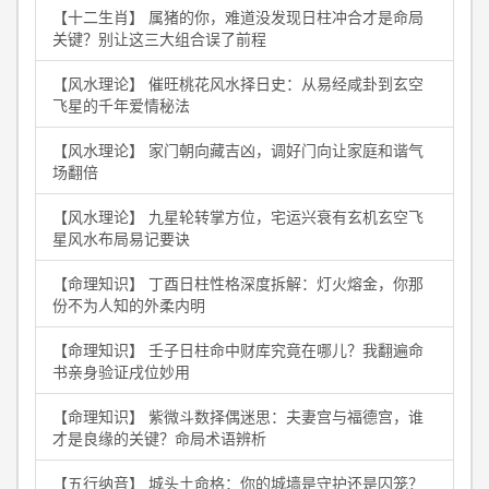
【十二生肖】 属猪的你，难道没发现日柱冲合才是命局
关键？别让这三大组合误了前程
【风水理论】 催旺桃花风水择日史：从易经咸卦到玄空
飞星的千年爱情秘法
【风水理论】 家门朝向藏吉凶，调好门向让家庭和谐气
场翻倍
【风水理论】 九星轮转掌方位，宅运兴衰有玄机玄空飞
星风水布局易记要诀
【命理知识】 丁酉日柱性格深度拆解：灯火熔金，你那
份不为人知的外柔内明
【命理知识】 壬子日柱命中财库究竟在哪儿？我翻遍命
书亲身验证戌位妙用
【命理知识】 紫微斗数择偶迷思：夫妻宫与福德宫，谁
才是良缘的关键？命局术语辨析
【五行纳音】 城头土命格：你的城墙是守护还是囚笼？