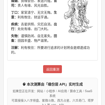
婚姻：
良缘会合、家运兴隆。
官
司：
贵人有缘、风光自胜。
丁口：
家室清宁、无灾无悔。
生
意：
利有攸往、财运亨通。
疾病：
吉星拱照、灾厄自消。
出
行：
处处有缘、出门大利。
失物：
谨慎防闲、自无差失。
田
畜：
田园丰盛、物产滋荣。
注解：
利有攸往：所要进行追求的计划将会是顺遂成功
的。
返回重测
🧠 本次测算由「缘份居 API」实时生成
如果您正在开发：网站 / 小程序 / AI应用 / 算命工具 / SaaS
系统
可直接接入八字排盘、紫微斗数、西方占星、六爻奇门、塔罗
占卜等 100+ API