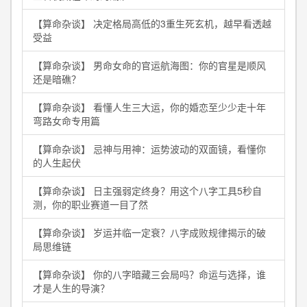
【算命杂谈】 决定格局高低的3重生死玄机，越早看透越
受益
【算命杂谈】 男命女命的官运航海图：你的官星是顺风
还是暗礁？
【算命杂谈】 看懂人生三大运，你的婚恋至少少走十年
弯路女命专用篇
【算命杂谈】 忌神与用神：运势波动的双面镜，看懂你
的人生起伏
【算命杂谈】 日主强弱定终身？用这个八字工具5秒自
测，你的职业赛道一目了然
【算命杂谈】 岁运并临一定衰？八字成败规律揭示的破
局思维链
【算命杂谈】 你的八字暗藏三会局吗？命运与选择，谁
才是人生的导演？