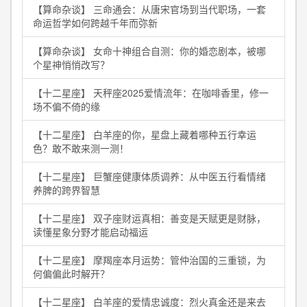
【算命杂谈】 三命通会：从唐宋官场到当代职场，一套
命运哲学如何跨越千年而弥新
【算命杂谈】 女命十神组合自测：你的婚恋剧本，被哪
个星神悄悄改写？
【十二星座】 天秤座2025爱情流年：在咖啡香里，修一
场不偏不倚的缘
【十二星座】 白羊座的你，星盘上藏着哪种五行幸运
色？敢不敢来测一测！
【十二星座】 巨蟹座健康体质调养：从中医五行看情绪
养脾的跨界智慧
【十二星座】 双子座财运真相：善变是天赋更是财脉，
读懂星象分野才能启动福运
【十二星座】 摩羯座本月运势：管仲治国的三重锁，为
何偏偏此时解开？
【十二星座】 白羊座的爱情忠诚度：烈火真金还是来去