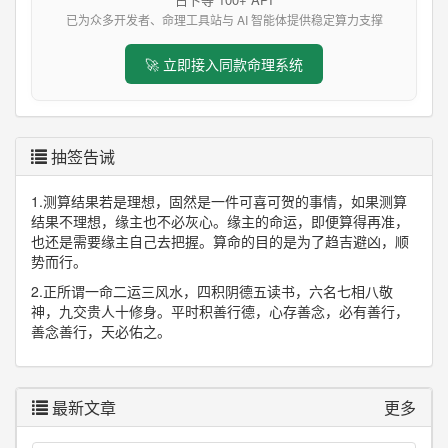
已为众多开发者、命理工具站与 AI 智能体提供稳定算力支撑
🚀 立即接入同款命理系统
抽签告诫
1.测算结果若是理想，固然是一件可喜可贺的事情，如果测算
结果不理想，缘主也不必灰心。缘主的命运，即便算得再准，
也还是需要缘主自己去把握。算命的目的是为了趋吉避凶，顺
势而行。
2.正所谓一命二运三风水，四积阴德五读书，六名七相八敬
神，九交贵人十修身。平时积善行德，心存善念，必有善行，
善念善行，天必佑之。
最新文章
更多