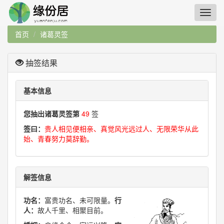
首页
诸葛灵签
抽签结果
基本信息
您抽出诸葛灵签第
49
签
签曰：
贵人相见便相亲、真觉风光远过人、无限荣华从此
始、青春努力莫辞勤。
解签信息
功名：
富贵功名、未可限量。
行
人：
故人千里、相聚目前。