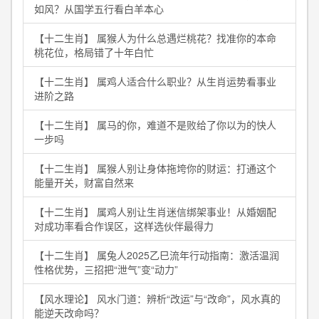
如风？从国学五行看白羊本心
【十二生肖】 属猴人为什么总遇烂桃花？找准你的本命
桃花位，格局错了十年白忙
【十二生肖】 属鸡人适合什么职业？从生肖运势看事业
进阶之路
【十二生肖】 属马的你，难道不是败给了你以为的快人
一步吗
【十二生肖】 属猴人别让身体拖垮你的财运：打通这个
能量开关，财富自然来
【十二生肖】 属鸡人别让生肖迷信绑架事业！从婚姻配
对成功率看合作误区，这样选伙伴最得力
【十二生肖】 属兔人2025乙巳流年行动指南：激活温润
性格优势，三招把“泄气”变“动力”
【风水理论】 风水门道：辨析“改运”与“改命”，风水真的
能逆天改命吗？