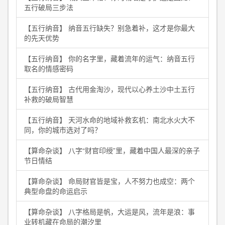
五行破局三步法
【五行纳音】 纳音五行缺失？别急着补，这才是你最大
的先天优势
【五行纳音】 你的名字里，藏着流年的运气：纳音五行
取名的情感密码
【五行纳音】 古代用金淘沙，现代以心养土沙中土五行
补救的破局智慧
【五行纳音】 天河水命的地域补救玄机：南北水火大不
同，你的城市选对了吗？
【算命杂谈】 八字“财官印绶”里，藏着中国人最深的亲子
节日情结
【算命杂谈】 命局财官皆是宝，人不努力也成空：两个
典型命盘的命运启示
【算命杂谈】 八字格局是帆，大运是风，流年是浪：事
业转机藏在命局的潮汐里