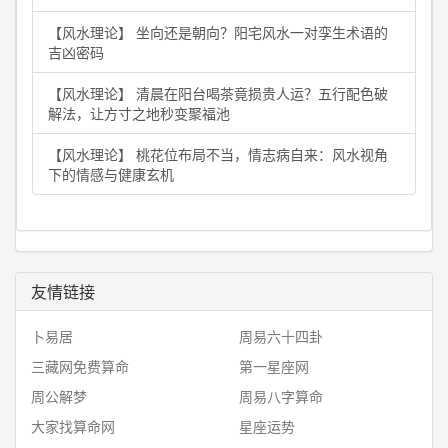
【风水理论】 坐向还是朝向？阳宅风水一对孪生术语的
吉凶密码
【风水理论】 清晨在阳台喝茶竟损贵人运？五行配色破
解法，让方寸之地秒变聚福池
【风水理论】 桃花位布局不当，情志病自来：风水视角
下的情感与健康玄机
友情链接
卜易居
周易六十四卦
三藏网免费算命
第一星座网
周公解梦
周易八字算命
大家找算命网
星座运势