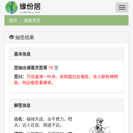
首页
诸葛灵签
抽签结果
基本信息
您抽出诸葛灵签第
76
签
签曰：
万顷波涛一叶舟、安知盘石白夷犹、吉人原有神明
佑、何必临危事祷求。
解签信息
功名：
福禄天成、全不费力。
行
人：
远人在途、相逢不远。