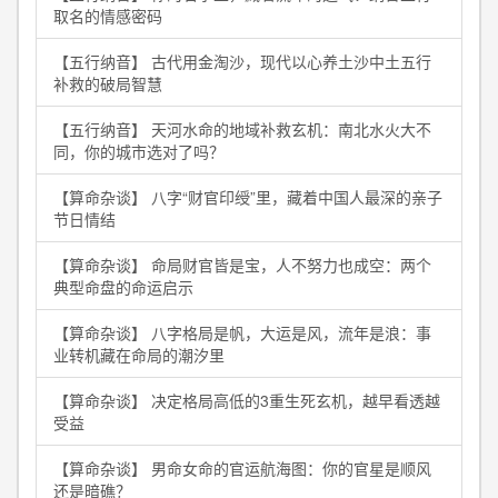
取名的情感密码
【五行纳音】 古代用金淘沙，现代以心养土沙中土五行
补救的破局智慧
【五行纳音】 天河水命的地域补救玄机：南北水火大不
同，你的城市选对了吗？
【算命杂谈】 八字“财官印绶”里，藏着中国人最深的亲子
节日情结
【算命杂谈】 命局财官皆是宝，人不努力也成空：两个
典型命盘的命运启示
【算命杂谈】 八字格局是帆，大运是风，流年是浪：事
业转机藏在命局的潮汐里
【算命杂谈】 决定格局高低的3重生死玄机，越早看透越
受益
【算命杂谈】 男命女命的官运航海图：你的官星是顺风
还是暗礁？