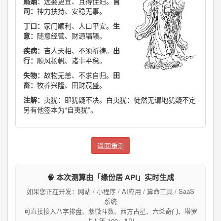
婚姻：
远娶更宜、且得佳妇。
官
司：
神力扶持、安稳无事。
丁口：
家门顺利、人口平安。
生
意：
随意经营、财源辐辏。
疾病：
吉人天相、不须祈祷。
出
行：
顺风扬帆、诸事平稳。
失物：
故物无恙、不求自归。
田
畜：
牧养兴隆、田财茂盛。
注解：
夷犹：即犹疑不决。白夷犹：徒然无谓地犹疑不定
另有他签本为“自夷犹”。
返回重测
🧠 本次测算由「缘份居 API」实时生成
如果您正在开发：网站 / 小程序 / AI应用 / 算命工具 / SaaS
系统
可直接接入八字排盘、紫微斗数、西方占星、六爻奇门、塔罗
占卜等 100+ API