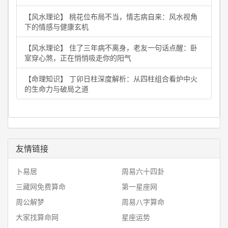
【风水理论】 桃花位布局不当，情志病自来：风水视角
下的情感与健康玄机
【风水理论】 住了三年病不离身，老友一句话点醒：卧
室穿心煞，正在悄悄吸走你的阳气
【命理知识】 丁卯日柱深度解析：从四柱组合看炉中火
的生命力与破局之道
友情链接
卜易居
周易六十四卦
三藏网免费算命
第一星座网
周公解梦
周易八字算命
大家找算命网
星座运势