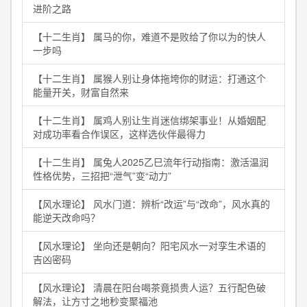
进阶之路
【十二生肖】 属马的你，难道不是败给了你以为的快人
一步吗
【十二生肖】 属猴人别让身体拖垮你的财运：打通这个
能量开关，财富自然来
【十二生肖】 属鸡人别让生肖迷信绑架事业！从婚姻配
对成功率看合作误区，这样选伙伴最得力
【十二生肖】 属兔人2025乙巳流年行动指南：激活温润
性格优势，三招把“泄气”变“动力”
【风水理论】 风水门道：辨析“改运”与“改命”，风水真的
能逆天改命吗？
【风水理论】 坐向还是朝向？阳宅风水一对孪生术语的
吉凶密码
【风水理论】 清晨在阳台喝茶竟损贵人运？五行配色破
解法，让方寸之地秒变聚福池