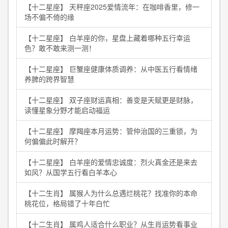
【十二星座】 天秤座2025爱情流年：在咖啡香里，修一
场不偏不倚的缘
【十二星座】 白羊座的你，星盘上藏着哪种五行幸运
色？敢不敢来测一测！
【十二星座】 巨蟹座健康体质调养：从中医五行看情绪
养脾的跨界智慧
【十二星座】 双子座财运真相：善变是天赋更是财脉，
读懂星象分野才能启动福运
【十二星座】 摩羯座本月运势：管仲治国的三重锁，为
何偏偏此时解开？
【十二星座】 白羊座的爱情忠诚度：烈火真金还是来去
如风？从国学五行看白羊本心
【十二生肖】 属猴人为什么总遇烂桃花？找准你的本命
桃花位，格局错了十年白忙
【十二生肖】 属鸡人适合什么职业？从生肖运势看事业