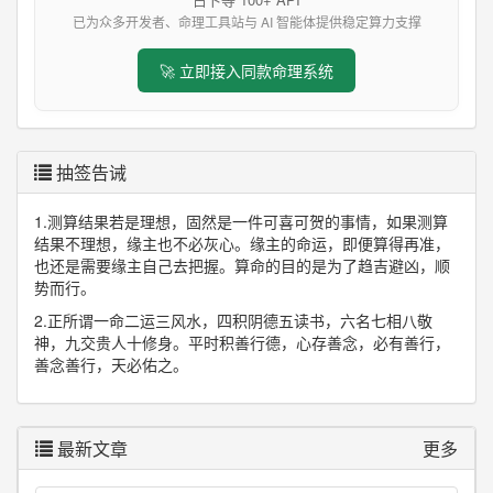
已为众多开发者、命理工具站与 AI 智能体提供稳定算力支撑
🚀 立即接入同款命理系统
抽签告诫
1.测算结果若是理想，固然是一件可喜可贺的事情，如果测算
结果不理想，缘主也不必灰心。缘主的命运，即便算得再准，
也还是需要缘主自己去把握。算命的目的是为了趋吉避凶，顺
势而行。
2.正所谓一命二运三风水，四积阴德五读书，六名七相八敬
神，九交贵人十修身。平时积善行德，心存善念，必有善行，
善念善行，天必佑之。
最新文章
更多