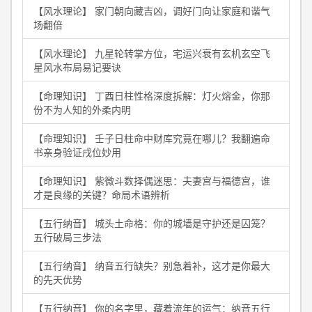
【风水理论】 家门朝向藏吉凶，调好门向让家庭和谐气
场翻倍
【风水理论】 九星轮转掌方位，宅运兴衰有玄机玄空飞
星风水布局易记要诀
【命理知识】 丁酉日柱性格深度拆解：灯火熔金，你那
份不为人知的外柔内明
【命理知识】 壬子日柱命中财库究竟在哪儿？我翻遍命
书亲身验证戌位妙用
【命理知识】 紫微斗数择偶迷思：夫妻宫与福德宫，谁
才是良缘的关键？命局术语辨析
【五行纳音】 城头土命格：你的城墙是守护还是囚笼？
五行破局三步法
【五行纳音】 纳音五行缺失？别急着补，这才是你最大
的先天优势
【五行纳音】 你的名字里，藏着流年的运气：纳音五行