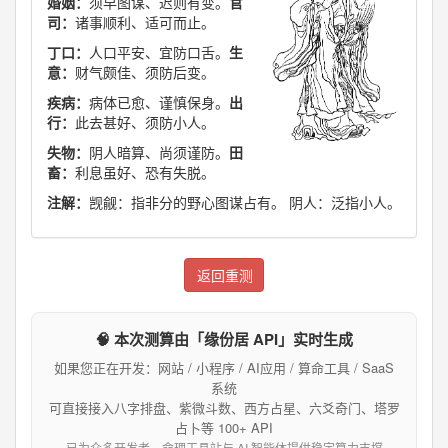
婚姻：
须早图谋、迟则有变。
官
司：
诸事顺利、适可而止。
丁口：
人口平安、宜防口舌。
生
意：
财气颇佳、须防后变。
疾病：
病体已愈、谨慎保身。
出
行：
此去甚好、须防小人。
失物：
阴人暗算、尚须谨防。
田
畜：
利息虽好、恐有失脱。
注解：
觊觎：指非分的野心图谋占有。 阴人：泛指小人。
返回重测
🧠 本次测算由「缘份居 API」实时生成
如果您正在开发：网站 / 小程序 / AI应用 / 算命工具 / SaaS
系统
可直接接入八字排盘、紫微斗数、西方占星、六爻奇门、塔罗
占卜等 100+ API
已为众多开发者、命理工具站与 AI 智能体提供稳定算力支撑