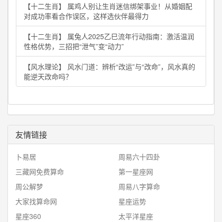
【十二生肖】 属鸡人别让生肖迷信绑架事业！从婚姻配
对成功率看合作误区，这样选伙伴最得力
【十二生肖】 属兔人2025乙巳流年行动指南：激活温润
性格优势，三招把“泄气”变“动力”
【风水理论】 风水门道：辨析“改运”与“改命”，风水真的
能逆天改命吗？
友情链接
卜易居
周易六十四卦
三藏网免费算命
第一星座网
周公解梦
周易八字算命
大家找算命网
星座运势
星座360
太平洋星座