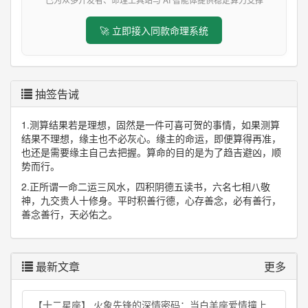
🚀 立即接入同款命理系统
抽签告诫
1.测算结果若是理想，固然是一件可喜可贺的事情，如果测算
结果不理想，缘主也不必灰心。缘主的命运，即便算得再准，
也还是需要缘主自己去把握。算命的目的是为了趋吉避凶，顺
势而行。
2.正所谓一命二运三风水，四积阴德五读书，六名七相八敬
神，九交贵人十修身。平时积善行德，心存善念，必有善行，
善念善行，天必佑之。
最新文章
更多
【十二星座】 火象先锋的深情密码：当白羊座爱情撞上