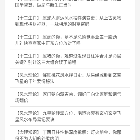
国学智慧，破局与新生正当时
【十二生肖】 属蛇人财运风水摆件演变史：从上古灵物
到现代招财神器，一脉相承的财富密码
【十二生肖】 属虎的你，是不是总感觉事业差一股劲
儿？快查查家中正东方位放对了吗
【十二生肖】 属猪的你，难道没发现日柱冲合才是命局
关键？别让这三大组合误了前程
【风水理论】 催旺桃花风水择日史：从易经咸卦到玄空
飞星的千年爱情秘法
【风水理论】 家门朝向藏吉凶，调好门向让家庭和谐气
场翻倍
【风水理论】 九星轮转掌方位，宅运兴衰有玄机玄空飞
星风水布局易记要诀
【命理知识】 丁酉日柱性格深度拆解：灯火熔金，你那
份不为人知的外柔内明