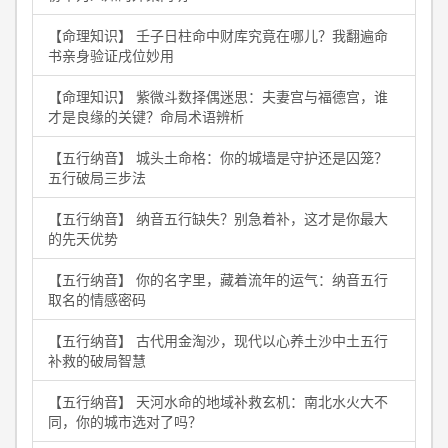
【命理知识】 壬子日柱命中财库究竟在哪儿？我翻遍命
书亲身验证戌位妙用
【命理知识】 紫微斗数择偶迷思：夫妻宫与福德宫，谁
才是良缘的关键？命局术语辨析
【五行纳音】 城头土命格：你的城墙是守护还是囚笼？
五行破局三步法
【五行纳音】 纳音五行缺失？别急着补，这才是你最大
的先天优势
【五行纳音】 你的名字里，藏着流年的运气：纳音五行
取名的情感密码
【五行纳音】 古代用金淘沙，现代以心养土沙中土五行
补救的破局智慧
【五行纳音】 天河水命的地域补救玄机：南北水火大不
同，你的城市选对了吗？