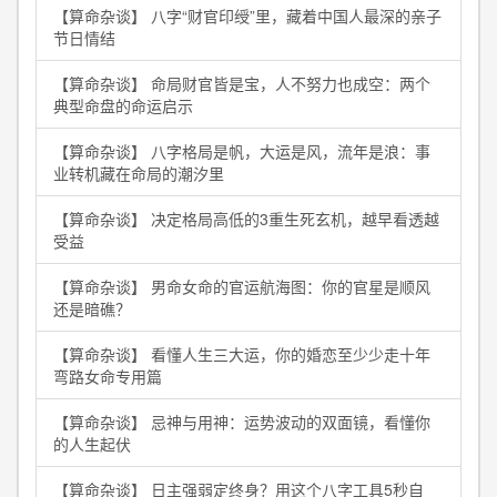
【算命杂谈】 八字“财官印绶”里，藏着中国人最深的亲子
节日情结
【算命杂谈】 命局财官皆是宝，人不努力也成空：两个
典型命盘的命运启示
【算命杂谈】 八字格局是帆，大运是风，流年是浪：事
业转机藏在命局的潮汐里
【算命杂谈】 决定格局高低的3重生死玄机，越早看透越
受益
【算命杂谈】 男命女命的官运航海图：你的官星是顺风
还是暗礁？
【算命杂谈】 看懂人生三大运，你的婚恋至少少走十年
弯路女命专用篇
【算命杂谈】 忌神与用神：运势波动的双面镜，看懂你
的人生起伏
【算命杂谈】 日主强弱定终身？用这个八字工具5秒自