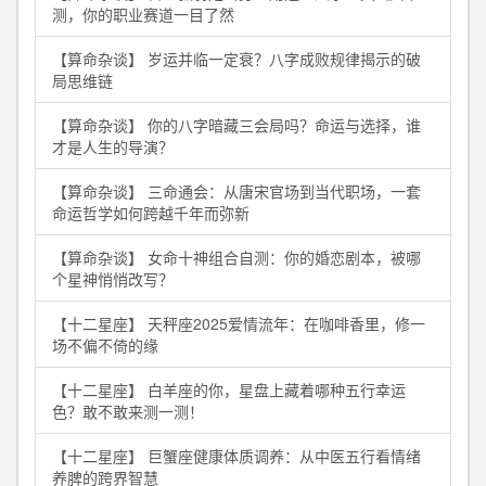
测，你的职业赛道一目了然
【算命杂谈】 岁运并临一定衰？八字成败规律揭示的破
局思维链
【算命杂谈】 你的八字暗藏三会局吗？命运与选择，谁
才是人生的导演？
【算命杂谈】 三命通会：从唐宋官场到当代职场，一套
命运哲学如何跨越千年而弥新
【算命杂谈】 女命十神组合自测：你的婚恋剧本，被哪
个星神悄悄改写？
【十二星座】 天秤座2025爱情流年：在咖啡香里，修一
场不偏不倚的缘
【十二星座】 白羊座的你，星盘上藏着哪种五行幸运
色？敢不敢来测一测！
【十二星座】 巨蟹座健康体质调养：从中医五行看情绪
养脾的跨界智慧