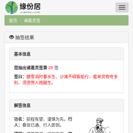
首页
诸葛灵签
抽签结果
基本信息
您抽出诸葛灵签第
25
签
签曰：
腊雪消时春水生、沙滩不碍客船行、载来货物夸多
利、须虑傍人觊觎生。
解签信息
功名：
前程有望、谨慎为先。
行
人：
春信已通、行人即到。