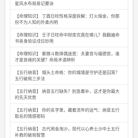
星风水布局易记要诀
【命理知识】 丁酉日柱性格深度拆解：灯火熔金，你那
份不为人知的外柔内明
【命理知识】 壬子日柱命中财库究竟在哪儿？我翻遍命
书亲身验证戌位妙用
【命理知识】 紫微斗数择偶迷思：夫妻宫与福德宫，谁
才是良缘的关键？命局术语辨析
【五行纳音】 城头土命格：你的城墙是守护还是囚笼？
五行破局三步法
【五行纳音】 纳音五行缺失？别急着补，这才是你最大
的先天优势
【五行纳音】 你的名字里，藏着流年的运气：纳音五行
取名的情感密码
【五行纳音】 古代用金淘沙，现代以心养土沙中土五行
补救的破局智慧