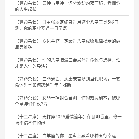
【算命杂谈】 忌神与用神：运势波动的双面镜，看懂你
的人生起伏
【算命杂谈】 日主强弱定终身？用这个八字工具5秒自
测，你的职业赛道一目了然
【算命杂谈】 岁运并临一定衰？八字成败规律揭示的破
局思维链
【算命杂谈】 你的八字暗藏三会局吗？命运与选择，谁
才是人生的导演？
【算命杂谈】 三命通会：从唐宋官场到当代职场，一套
命运哲学如何跨越千年而弥新
【算命杂谈】 女命十神组合自测：你的婚恋剧本，被哪
个星神悄悄改写？
【十二星座】 天秤座2025爱情流年：在咖啡香里，修一
场不偏不倚的缘
【十二星座】 白羊座的你，星盘上藏着哪种五行幸运