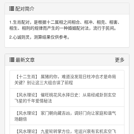
配对简介
1.生肖配对，是根据十二属相之间相合、相冲、相克、相害、
相生、相刑的规律而产生的一种婚姻配对法，流行于民间。
2.心诚则灵，测算结果仅供参考。
最新文章
更多
【十二生肖】 属猪的你，难道没发现日柱冲合才是命局
关键？别让这三大组合误了前程
【风水理论】 催旺桃花风水择日史：从易经咸卦到玄空
飞星的千年爱情秘法
【风水理论】 家门朝向藏吉凶，调好门向让家庭和谐气
场翻倍
【风水理论】 九星轮转掌方位，宅运兴衰有玄机玄空飞