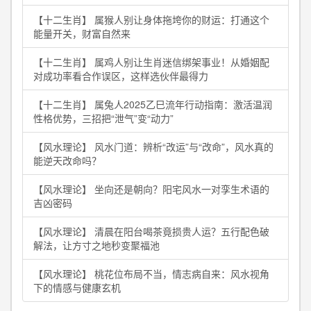
【十二生肖】 属猴人别让身体拖垮你的财运：打通这个
能量开关，财富自然来
【十二生肖】 属鸡人别让生肖迷信绑架事业！从婚姻配
对成功率看合作误区，这样选伙伴最得力
【十二生肖】 属兔人2025乙巳流年行动指南：激活温润
性格优势，三招把“泄气”变“动力”
【风水理论】 风水门道：辨析“改运”与“改命”，风水真的
能逆天改命吗？
【风水理论】 坐向还是朝向？阳宅风水一对孪生术语的
吉凶密码
【风水理论】 清晨在阳台喝茶竟损贵人运？五行配色破
解法，让方寸之地秒变聚福池
【风水理论】 桃花位布局不当，情志病自来：风水视角
下的情感与健康玄机