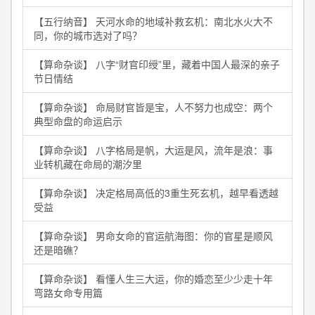
【五行纳音】 天河水命的地域补救玄机：南北水火大不
同，你的城市选对了吗？
【算命杂谈】 八字“财官印绶”里，藏着中国人最深的亲子
节日情结
【算命杂谈】 命局财官皆是宝，人不努力也成空：两个
典型命盘的命运启示
【算命杂谈】 八字格局是帆，大运是风，流年是浪：事
业转机藏在命局的潮汐里
【算命杂谈】 决定格局高低的3重生死玄机，越早看透越
受益
【算命杂谈】 男命女命的官运航海图：你的官星是顺风
还是暗礁？
【算命杂谈】 看懂人生三大运，你的婚恋至少少走十年
弯路女命专用篇