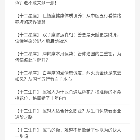
色？敢不敢来测一测！
【十二星座】 巨蟹座健康体质调养：从中医五行看情绪
养脾的跨界智慧
【十二星座】 双子座财运真相：善变是天赋更是财脉，
读懂星象分野才能启动福运
【十二星座】 摩羯座本月运势：管仲治国的三重锁，为
何偏偏此时解开？
【十二星座】 白羊座的爱情忠诚度：烈火真金还是来去
如风？从国学五行看白羊本心
【十二生肖】 属猴人为什么总遇烂桃花？找准你的本命
桃花位，格局错了十年白忙
【十二生肖】 属鸡人适合什么职业？从生肖运势看事业
进阶之路
【十二生肖】 属马的你，难道不是败给了你以为的快人
一步吗