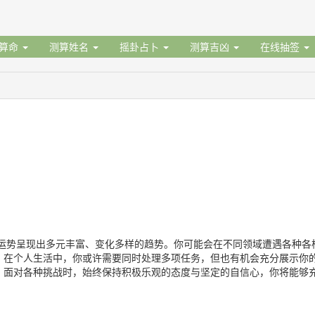
据算命
测算姓名
摇卦占卜
测算吉凶
在线抽签
运势呈现出多元丰富、变化多样的趋势。你可能会在不同领域遭遇各种各
。在个人生活中，你或许需要同时处理多项任务，但也有机会充分展示你
。面对各种挑战时，始终保持积极乐观的态度与坚定的自信心，你将能够