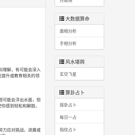
月返照
大数据算命
面相分析
手相分析
风水堪舆
和理解，有可能会深入
玄空飞星
能提升或教育相关的领
算卦占卜
题可能会浮出水面，但
摇卦占卜
使你感到轻松和解脱，
每日一占
指纹占卜
努力应对挑战，进展或