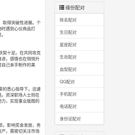
缘份配对
姓名配对
，取得突破性进展。个
物时遇到心仪商品打
生日配对
复。
星座配对
默契十足。在共同攻克
生肖配对
推进，感情也在悄悄升
尝自己亲手制作的美
血型配对
QQ配对
辈的悉心指导下，迅速
手机配对
量。资深职场人士则在
动力，实现事业版图的
电话配对
身份证配对
损，影响奖金发放，务
资产，需密切关注市场