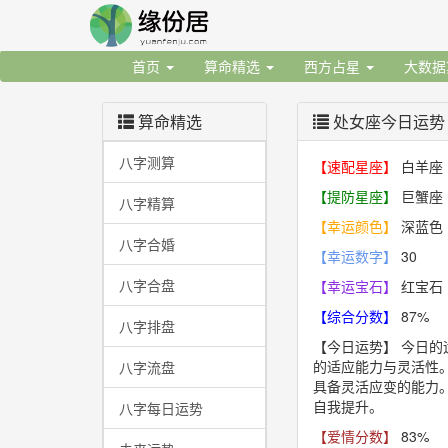
首页
算命精选
西方占星
大数
算命精选
处女座今日运势
八字测算
【速配星座】
白羊座
【提防星座】
巨蟹座
八字精算
【幸运颜色】
深蓝色
八字合婚
【幸运数字】
30
八字合盘
【幸运宝石】
红宝石
【综合分数】
87%
八字排盘
【今日运势】
今日的
的适应能力与灵活性
八字流盘
具备灵活应变的能力
自我提升。
八字每日运势
【爱情分数】
83%