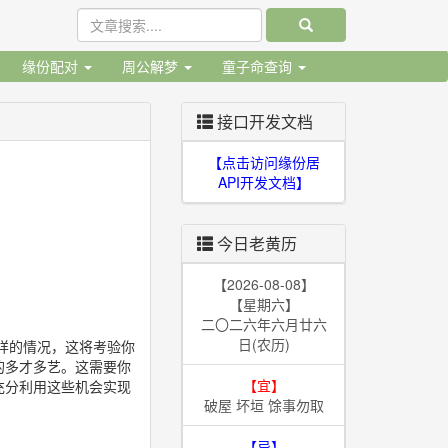
缘份配对
周公解梦
童子命查询
接口开发文档
【点击访问缘份居
API开发文档】
今日老黄历
【2026-08-08】
【星期六】
二〇二六年六月廿六
日(农历)
样的情况，这将考验你
的多才多艺。这需要你
【宜】
充分利用这些机会实现
破屋 坏垣 馀事勿取
【忌】