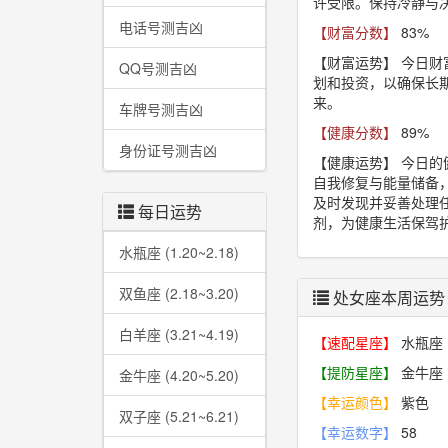
许受限。保持冷静与
电话号测吉凶
【财富分数】
83%
【财富运势】
今日财
QQ号测吉凶
划和投资，以确保长
来。
车牌号测吉凶
【健康分数】
89%
身份证号测吉凶
【健康运势】
今日的
自我修复与能量储备
及时发现并妥善处理
每日运势
剂，为健康生活保驾
水瓶座 (1.20~2.18)
双鱼座 (2.18~3.20)
处女座本周运势
白羊座 (3.21~4.19)
【速配星座】
水瓶座
【提防星座】
金牛座
金牛座 (4.20~5.20)
【幸运颜色】
紫色
双子座 (5.21~6.21)
【幸运数字】
58