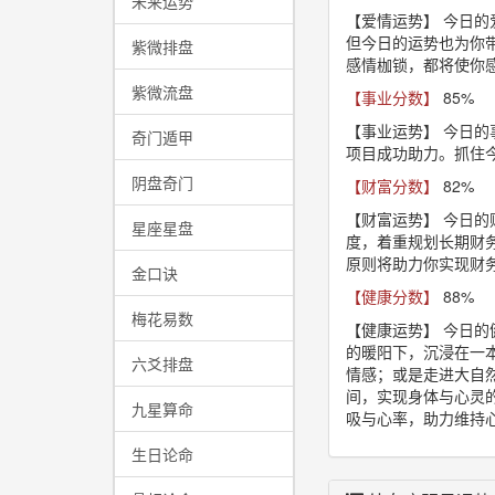
未来运势
【爱情运势】
今日的
但今日的运势也为你
紫微排盘
感情枷锁，都将使你
紫微流盘
【事业分数】
85%
【事业运势】
今日的
奇门遁甲
项目成功助力。抓住
阴盘奇门
【财富分数】
82%
【财富运势】
今日的
星座星盘
度，着重规划长期财
原则将助力你实现财
金口诀
【健康分数】
88%
梅花易数
【健康运势】
今日的
的暖阳下，沉浸在一
六爻排盘
情感；或是走进大自
间，实现身体与心灵
九星算命
吸与心率，助力维持
生日论命