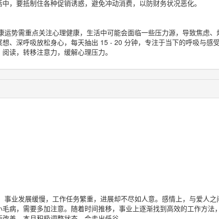
活中，要抵制住各种促销诱惑，避免冲动消费，以防财务状况恶化。
康运势需重点关注心理健康，生活中可能会面临一些压力源，导致焦虑、
想、深呼吸放松身心，每天抽出 15 - 20 分钟，专注于当下的呼吸与
、阅读，转移注意力，缓解心理压力。
，事业发展缓慢，工作任务繁重，进展却不尽如人意。感情上，与爱人之
小毛病，需要多加注意。随着时间推移，事业上逐渐找到高效的工作方法
所改善。本月积极调整状态，会走出低谷。