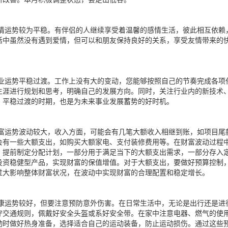
情运势较为平稳。有伴侣的人继续享受着温馨的感情生活，彼此相互依赖
活中虽然没有遇到爱情，但可以和朋友保持良好的关系，享受友情带来的
业运势平稳过渡。工作上没有大的变动，您能够按照自己的节奏完成各项
生涯进行规划和思考，明确自己的发展方向。同时，关注行业内的新技术
。平稳过渡的时期，也是为未来事业发展蓄势的好时机。
富运势波动较大，收入方面，可能会有几笔大额收入相继到账，如项目尾
会有一些大额支出，如购买大额家电、支付装修费用等。在财富波动过程
，提前制定分配计划，一部分用于满足当下的大额支出需求，一部分存入
投资稳健型产品，实现财富的保值增值。对于大额支出，要做好预算控制
过大影响整体财富状况，在波动中实现财富的合理配置和稳定增长。
康运势较好，但要注意预防意外伤害。在日常生活中，无论是出行还是进
守交通规则，佩戴好安全头盔或系好安全带。在家中注意电器、燃气的使
动时做好热身准备，选择适合自己的运动装备，防止运动损伤。通过这些