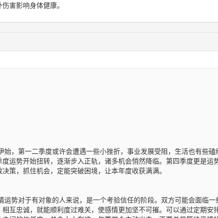
外伤害影响身体健康。
伊始，第一二季度或许会遭遇一些小挫折，事业发展受阻，生活也有些磕
季度运势开始扭转，逐渐步入正轨，诸多机会悄然降临。第四季度更是运
敢决策，抓住机会，定能突破困境，让本年度收获满满。
情运势对于有对象的人来说，是一个考验信任的阶段。双方可能会面临一
，相互忠诚，就能顺利度过难关，使感情更加坚不可摧。可以通过定期安