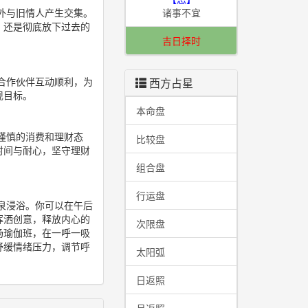
外与旧情人产生交集。
诸事不宜
，还是彻底放下过去的
吉日择时
合作伙伴互动顺利，为
西方占星
现目标。
本命盘
谨慎的消费和理财态
比较盘
时间与耐心，坚守理财
组合盘
行运盘
泉浸浴。你可以在午后
挥洒创意，释放内心的
次限盘
场瑜伽班，在一呼一吸
舒缓情绪压力，调节呼
太阳弧
日返照