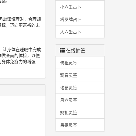
方案。
小六壬占卜
仍需谨慎理财，合理规
塔罗牌占卜
目标，迈向更富裕的未
大六壬占卜
，让身体在睡眠中完成
在线抽签
体做全面的体检，以便
为身体免疫力的增强
佛祖灵签
观音灵签
诸葛灵签
月老灵签
妈祖灵签
吕祖灵签