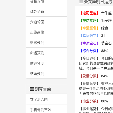
骨相论命
处女座明日运势
称骨论命
【速配星座】
金牛座
【提防星座】
狮子座
六道轮回
【幸运颜色】
绿色
正缘画像
【幸运数字】
31
姻缘预测
【幸运宝石】
蓝宝石
【综合分数】
88%
命运预测
【今日运势】
今日的
财运预测
研究新的课题或兴趣
域。今日是一个充满
结婚预测
【爱情分数】
84%
【爱情运势】
有些人
这是一个机会来处理
测算吉凶
为未来的感情生活腾
数字测吉凶
【事业分数】
86%
【事业运势】
今日的
手机号测吉凶