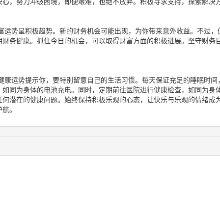
决心，努力冲破困境，即便艰难，也绝不放弃。积极寻求支持，探索解决
富运势呈积极趋势。新的财务机会可能出现，为你带来意外收益。不过，
期财务健康。抓住今日的机会，可以取得财富方面的积极进展。坚守财务
健康运势提示你，要特别留意自己的生活习惯。每天保证充足的睡眠时间
，如同为身体的电池充电。同时，定期前往医院进行健康检查，如同为身
任何潜在的健康问题。始终保持积极乐观的心态，让快乐与乐观的情绪成
护航。