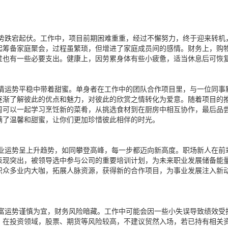
势跌宕起伏。工作中，项目前期困难重重，经过不懈努力，终于迎来转机
起筹备家庭聚会，过程虽繁琐，但增进了家庭成员间的感情。财务上，购
过也有一些必要支出。健康上，因劳累身体有些小疲惫，适当休息后可恢
情运势平稳中带着甜蜜。单身者在工作中的团队合作项目里，与一位同事
逐渐了解彼此的优点和魅力，对彼此的欣赏之情转化为爱意。随着项目的
周可以一起学习烹饪新的菜肴，从挑选食材到在厨房中相互协作，最后品
满了温馨和甜蜜，让你们更加珍惜彼此相伴的时光。
业运势呈上升趋势，如同攀登高峰，每一步都迈向新高度。职场新人在前
表现突出，被领导选中参与公司的重要培训计划，为未来职业发展储备能
识众多业内大咖，拓展人脉资源，获得新的合作项目，为事业发展注入新
富运势谨慎为宜，财务风险暗藏。工作中可能会因一些小失误导致绩效受
。在投资领域，股票、期货等风险较高，不建议贸然入场，若已持有相关