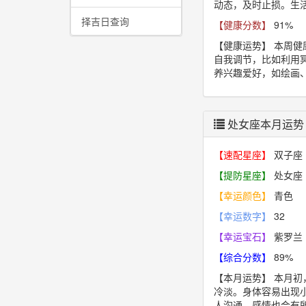
动态，及时止损。生
择吉日查询
【健康分数】
91%
【健康运势】
本周健
自我调节，比如利用冥
养兴趣爱好，如绘画
处女座本月运势
【速配星座】
双子座
【提防星座】
处女座
【幸运颜色】
青色
【幸运数字】
32
【幸运宝石】
紫罗兰
【综合分数】
89%
【本月运势】
本月初
冷淡。身体容易出现
人沟通，感情也会有