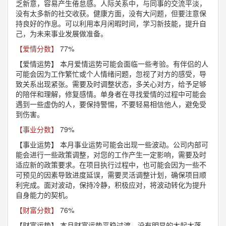
乏新意，容易产生倦怠感。人际关系中，与同事的交流平淡，
没有太多新的社交收获。健康方面，没有大问题，但要注意保
持良好的作息。可以利用本月闲暇时间，学习新技能，提升自
己，为未来事业发展做准备。
【爱情分数】
77%
【爱情运势】
本月爱情运势可能会面临一些考验。有伴侣的人
可能会因为工作繁忙或个人情绪问题，忽视了对方的感受，导
致关系出现紧张。需要及时调整状态，多关心对方，给予足够
的陪伴和理解，修复感情。单身者在寻找爱情的过程中可能会
遇到一些虚伪的人，要保持警惕，不要轻易相信他人，避免受
到伤害。
【事业分数】
79%
【事业运势】
本月事业运势可能会出现一些波动。公司内部可
能会进行一些政策调整，对您的工作产生一定影响，需要及时
适应新的政策要求。在项目执行过程中，也可能会因为一些不
可预见的因素导致进度延误，需要灵活调整计划，确保项目顺
利完成。面对波动，保持冷静，积极应对，将波动转化为提升
自身能力的契机。
【财富分数】
76%
【财富运势】
本月财富运势平稳过渡，没有明显的大起大落。