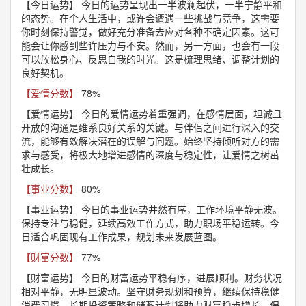
【今日运势】
今日的运势呈现出一半波澜起伏，一半宁静平和
的态势。在个人生活中，或许会遭遇一些挑战与竞争，这需要
你时刻保持警觉，做好充分准备去应对各种不确定因素。这可
能会让你感到些许压力与不安。然而，另一方面，也会有一段
可以放松身心、反思自我的时光。这是梳理思绪、调整计划的
良好契机。
【爱情分数】
78%
【爱情运势】
今日的爱情运势着重强调，在感情层面，坦诚且
开放的沟通是维系良好关系的关键。与伴侣之间进行深入的交
流，能够有效解决潜在的误解与问题。始终坚持倾听对方的需
求与感受，将极大地增进感情的深度与稳定性，让爱情之树茁
壮成长。
【事业分数】
80%
【事业运势】
今日的事业运势井然有序，工作环境平静无波。
保持专注与稳健，延续高效工作方式，助力职场平稳运转。今
日适合巩固现有工作成果，规划未来发展蓝图。
【财富分数】
77%
【财富运势】
今日的财富运势平稳有序，进展顺利。财务状况
相对平静，无明显波动。坚守财务规划和预算，继续保持稳健
消费习惯。长期投资策略和储蓄计划将助力财富稳步增长。保