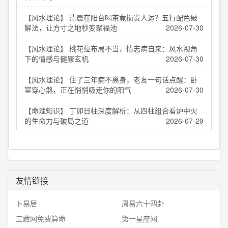
【风水理论】 清晨在阳台喝茶竟损贵人运？五行配色破
解法，让方寸之地秒变聚福池
2026-07-30
【风水理论】 桃花位布局不当，情志病自来：风水视角
下的情感与健康玄机
2026-07-30
【风水理论】 住了三年病不离身，老友一句话点醒：卧
室穿心煞，正在悄悄吸走你的阳气
2026-07-30
【命理知识】 丁卯日柱深度解析：从四柱组合看炉中火
的生命力与破局之道
2026-07-29
友情链接
卜易居
周易六十四卦
三藏网免费算命
第一星座网