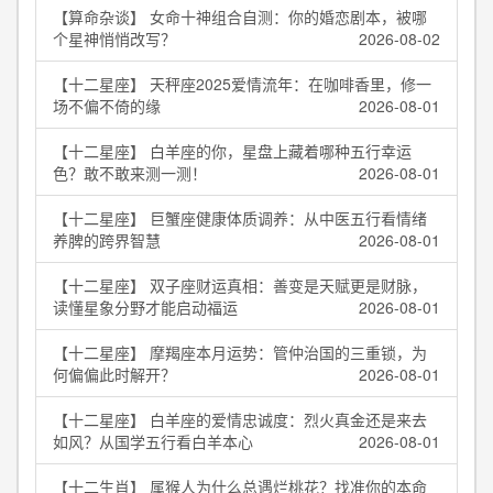
【算命杂谈】 女命十神组合自测：你的婚恋剧本，被哪
个星神悄悄改写？
2026-08-02
【十二星座】 天秤座2025爱情流年：在咖啡香里，修一
场不偏不倚的缘
2026-08-01
【十二星座】 白羊座的你，星盘上藏着哪种五行幸运
色？敢不敢来测一测！
2026-08-01
【十二星座】 巨蟹座健康体质调养：从中医五行看情绪
养脾的跨界智慧
2026-08-01
【十二星座】 双子座财运真相：善变是天赋更是财脉，
读懂星象分野才能启动福运
2026-08-01
【十二星座】 摩羯座本月运势：管仲治国的三重锁，为
何偏偏此时解开？
2026-08-01
【十二星座】 白羊座的爱情忠诚度：烈火真金还是来去
如风？从国学五行看白羊本心
2026-08-01
【十二生肖】 属猴人为什么总遇烂桃花？找准你的本命