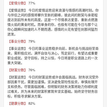
【爱情分数】
77%
【爱情运势】
今日的爱情运势迎来浪漫与情感的高潮时刻。你
与伴侣之间的感情将攀升至新的巅峰，彼此间的默契与亲密程
度达到前所未有的高度。这是一个尽情表达爱意、重新点燃激
情火焰的黄金时机。而单身的你，也极有可能在今日与那个让
你心跳瞬间加速的人不期而遇，感情的火花有望在刹那间猛烈
迸发。
【事业分数】
79%
【事业运势】
今日的事业运势稳步向前，新机会与挑战纷至沓
来，需积极应对。满怀自信与决心，笃定前行，有望达成重要
职业成就。坚守目标，持之以恒，今日将是职业道路上的一次
重大突破。
【财富分数】
76%
【财富运势】
今日的财富运势或许会面临挑战。财务状况受外
部因素干扰，需更加谨慎。坚决避免冒险性投资，审慎处理开
支和债务。尽管面临困难，但明智的财务决策将助力你顺利度
过难关，并为未来的财富积累筑牢坚实基础。始终坚守财务目
标，积极寻求解决方案。
【健康分数】
82%