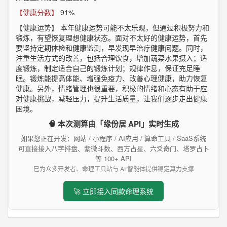
【健康分数】
91%
【健康运势】
本年健康运势可能不太乐观，但通过积极努力和
锻炼，有望恢复理想健康状态。面对不太好的健康运势，首先
要坚持定期体检和健康监测，早发现早治疗健康问题。同时，
注重生活方式的改善，包括合理饮食，增加蔬菜水果摄入；适
度锻炼，制定适合自己的锻炼计划；规律作息，保证充足睡
眠。锻炼能提高体能、增强免疫力、改善心理健康，助力恢复
健康。另外，情绪管理也很重要，积极的情绪和心态有助于应
对健康挑战，减轻压力，提升生活质量，让我们逐步走出健康
困境。
🧠 本次测算由「缘份居 API」实时生成
如果您正在开发：网站 / 小程序 / AI应用 / 算命工具 / SaaS系统
可直接接入八字排盘、紫微斗数、西方占星、六爻奇门、塔罗占卜
等 100+ API
已为众多开发者、命理工具站与 AI 智能体提供稳定算力支撑
🚀 立即接入同款命理系统