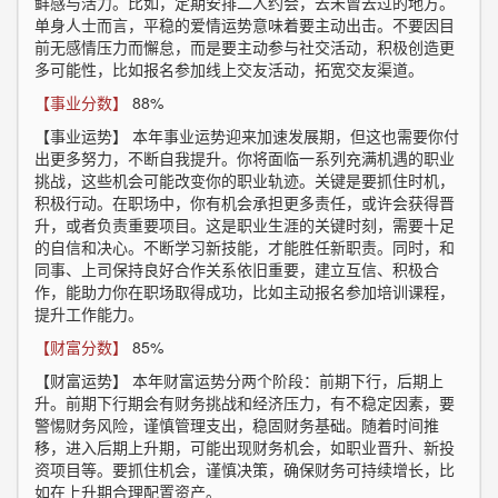
鲜感与活力。比如，定期安排二人约会，去未曾去过的地方。
单身人士而言，平稳的爱情运势意味着要主动出击。不要因目
前无感情压力而懈怠，而是要主动参与社交活动，积极创造更
多可能性，比如报名参加线上交友活动，拓宽交友渠道。
【事业分数】
88%
【事业运势】
本年事业运势迎来加速发展期，但这也需要你付
出更多努力，不断自我提升。你将面临一系列充满机遇的职业
挑战，这些机会可能改变你的职业轨迹。关键是要抓住时机，
积极行动。在职场中，你有机会承担更多责任，或许会获得晋
升，或者负责重要项目。这是职业生涯的关键时刻，需要十足
的自信和决心。不断学习新技能，才能胜任新职责。同时，和
同事、上司保持良好合作关系依旧重要，建立互信、积极合
作，能助力你在职场取得成功，比如主动报名参加培训课程，
提升工作能力。
【财富分数】
85%
【财富运势】
本年财富运势分两个阶段：前期下行，后期上
升。前期下行期会有财务挑战和经济压力，有不稳定因素，要
警惕财务风险，谨慎管理支出，稳固财务基础。随着时间推
移，进入后期上升期，可能出现财务机会，如职业晋升、新投
资项目等。要抓住机会，谨慎决策，确保财务可持续增长，比
如在上升期合理配置资产。