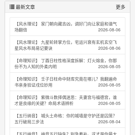
最新文章
更多
【风水理论】 家门朝向藏吉凶，调好门向让家庭和谐气
场翻倍
2026-08-06
【风水理论】 九星轮转掌方位，宅运兴衰有玄机玄空飞
星风水布局易记要诀
2026-08-06
【命理知识】 丁酉日柱性格深度拆解：灯火熔金，你那
份不为人知的外柔内明
2026-08-05
【命理知识】 壬子日柱命中财库究竟在哪儿？我翻遍命
书亲身验证戌位妙用
2026-08-05
【命理知识】 紫微斗数择偶迷思：夫妻宫与福德宫，谁
才是良缘的关键？命局术语辨析
2026-08-05
【五行纳音】 城头土命格：你的城墙是守护还是囚笼？
五行破局三步法
2026-08-04
【五行纳音】 纳音五行缺失？别急着补，这才是你最大