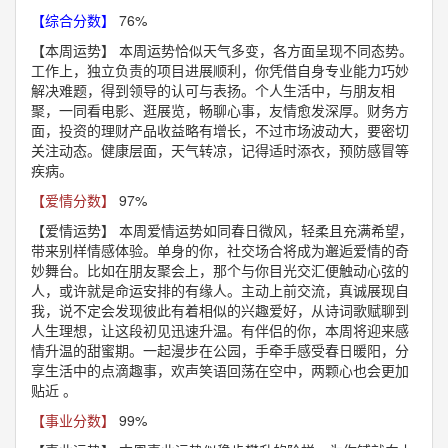
【综合分数】
76%
【本周运势】
本周运势恰似天气多变，各方面呈现不同态势。
工作上，独立负责的项目进展顺利，你凭借自身专业能力巧妙
解决难题，得到领导的认可与表扬。个人生活中，与朋友相
聚，一同看电影、逛展览，畅聊心事，友情愈发深厚。财务方
面，投资的理财产品收益略有增长，不过市场波动大，要密切
关注动态。健康层面，天气转凉，记得适时添衣，预防感冒等
疾病。
【爱情分数】
97%
【爱情运势】
本周爱情运势如同春日微风，轻柔且充满希望，
带来别样情感体验。单身的你，社交场合将成为邂逅爱情的奇
妙舞台。比如在朋友聚会上，那个与你目光交汇便触动心弦的
人，或许就是命运安排的有缘人。主动上前交流，真诚展现自
我，说不定会发现彼此有着相似的兴趣爱好，从诗词歌赋聊到
人生理想，让这段初见迅速升温。有伴侣的你，本周将迎来感
情升温的甜蜜期。一起漫步在公园，手牵手感受春日暖阳，分
享生活中的点滴趣事，欢声笑语回荡在空中，两颗心也会更加
贴近 。
【事业分数】
99%