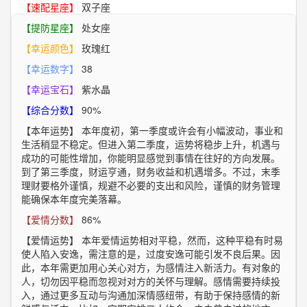
【速配星座】
双子座
【提防星座】
处女座
【幸运颜色】
玫瑰红
【幸运数字】
38
【幸运宝石】
紫水晶
【综合分数】
90%
【本年运势】
本年度初，第一季度或许会有小幅波动，事业和
生活稍显不稳定。但进入第二季度，运势将稳步上升，机遇与
成功的可能性增加，你能明显感觉到事情在往好的方向发展。
到了第三季度，财运亨通，财务收益和机遇增多。不过，末季
理财要格外谨慎，规避不必要的支出和风险，谨慎的财务管理
能确保本年度完美落幕。
【爱情分数】
86%
【爱情运势】
本年爱情运势相对平稳，然而，这种平稳有时易
使人陷入安逸，需注意的是，过度安逸可能引发不良后果。因
此，本年需更加用心关心对方，为感情注入新活力。有对象的
人，切勿因平稳而忽视对对方的关怀与理解。感情需要持续投
入，通过更多互动与沟通加深情感纽带，有助于保持感情的新