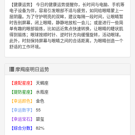
【健康运势】
今日的健康运势提醒你，长时间与电脑、手机等
电子设备为伴，容易引发眼部不适与疲劳，如同给眼睛蒙上一
层阴霾。为了守护明亮的双眸，建议每隔一段时间，让眼睛暂
时告别屏幕，闭上眼睛，静静地放松一会儿；或是进行一些简
单有趣的眼部锻炼，比如远近焦点快速转换，让眼睛的睫状肌
得到锻炼；眼球按顺时针、逆时针方向缓慢旋转，活动眼球。
此外，时刻保持屏幕与眼睛之间的合适距离，为眼睛创造一个
舒适的工作环境。
摩羯座明日运势
【速配星座】
天蝎座
【提防星座】
水瓶座
【幸运颜色】
金色
【幸运数字】
55
【幸运宝石】
碧玺
【综合分数】
82%