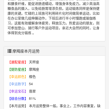
和膳食纤维，能促进肠道蠕动，增强身体免疫力。减少高油高
糖食品的摄入，以免给肠胃增添负担。运动锻炼同样是保持健
康的关键。忙碌的上班族可利用碎片化时间做简单运动，比如
在办公室做几组伸展动作，下班后进行半小时慢跑或瑜伽练
习，这能有效缓解身体疲劳，释放压力。热爱运动的朋友，则
可参加登山、骑行等户外运动项目，亲近大自然的同时，让身
体得到充分锻炼 。
摩羯座本月运势
【速配星座】
天秤座
【提防星座】
摩羯座
【幸运颜色】
橙色
【幸运数字】
54
【幸运宝石】
翡翠
【综合分数】
81%
【本月运势】
本月运势整体一般。事业上，工作内容重复，缺