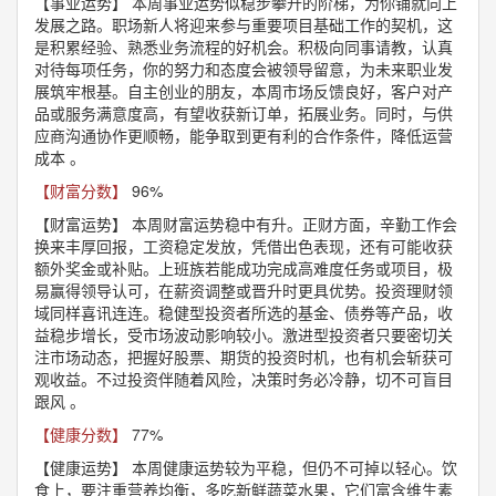
【事业运势】
本周事业运势似稳步攀升的阶梯，为你铺就向上
发展之路。职场新人将迎来参与重要项目基础工作的契机，这
是积累经验、熟悉业务流程的好机会。积极向同事请教，认真
对待每项任务，你的努力和态度会被领导留意，为未来职业发
展筑牢根基。自主创业的朋友，本周市场反馈良好，客户对产
品或服务满意度高，有望收获新订单，拓展业务。同时，与供
应商沟通协作更顺畅，能争取到更有利的合作条件，降低运营
成本 。
【财富分数】
96%
【财富运势】
本周财富运势稳中有升。正财方面，辛勤工作会
换来丰厚回报，工资稳定发放，凭借出色表现，还有可能收获
额外奖金或补贴。上班族若能成功完成高难度任务或项目，极
易赢得领导认可，在薪资调整或晋升时更具优势。投资理财领
域同样喜讯连连。稳健型投资者所选的基金、债券等产品，收
益稳步增长，受市场波动影响较小。激进型投资者只要密切关
注市场动态，把握好股票、期货的投资时机，也有机会斩获可
观收益。不过投资伴随着风险，决策时务必冷静，切不可盲目
跟风 。
【健康分数】
77%
【健康运势】
本周健康运势较为平稳，但仍不可掉以轻心。饮
食上，要注重营养均衡，多吃新鲜蔬菜水果，它们富含维生素