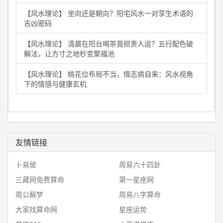
【风水理论】 坐向还是朝向？阳宅风水一对孪生术语的
吉凶密码
【风水理论】 清晨在阳台喝茶竟损贵人运？五行配色破
解法，让方寸之地秒变聚福池
【风水理论】 桃花位布局不当，情志病自来：风水视角
下的情感与健康玄机
友情链接
卜易居
周易六十四卦
三藏网免费算命
第一星座网
周公解梦
周易八字算命
大家找算命网
星座运势