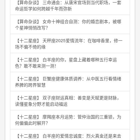
【算命杂谈】 三命通会：从唐宋官场到当代职场，一套
命运哲学如何跨越千年而弥新
【算命杂谈】 女命十神组合自测：你的婚恋剧本，被哪
个星神悄悄改写？
【十二星座】 天秤座2025爱情流年：在咖啡香里，修一
场不偏不倚的缘
【十二星座】 白羊座的你，星盘上藏着哪种五行幸运
色？敢不敢来测一测！
【十二星座】 巨蟹座健康体质调养：从中医五行看情绪
养脾的跨界智慧
【十二星座】 双子座财运真相：善变是天赋更是财脉，
读懂星象分野才能启动福运
【十二星座】 摩羯座本月运势：管仲治国的三重锁，为
何偏偏此时解开？
【十二星座】 白羊座的爱情忠诚度：烈火真金还是来去