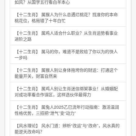
如风？从国学五行看白羊本心
【十二生肖】 属猴人为什么总遇烂桃花？找准你的本命
桃花位，格局错了十年白忙
【十二生肖】 属鸡人适合什么职业？从生肖运势看事业
进阶之路
【十二生肖】 属马的你，难道不是败给了你以为的快人
一步吗
【十二生肖】 属猴人别让身体拖垮你的财运：打通这个
能量开关，财富自然来
【十二生肖】 属鸡人别让生肖迷信绑架事业！从婚姻配
对成功率看合作误区，这样选伙伴最得力
【十二生肖】 属兔人2025乙巳流年行动指南：激活温润
性格优势，三招把“泄气”变“动力”
【风水理论】 风水门道：辨析“改运”与“改命”，风水真的
能逆天改命吗？