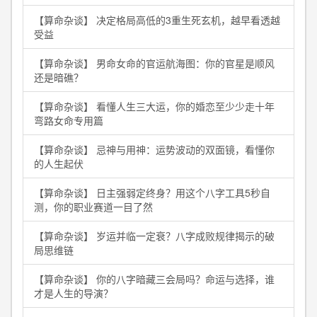
【算命杂谈】 决定格局高低的3重生死玄机，越早看透越
受益
【算命杂谈】 男命女命的官运航海图：你的官星是顺风
还是暗礁？
【算命杂谈】 看懂人生三大运，你的婚恋至少少走十年
弯路女命专用篇
【算命杂谈】 忌神与用神：运势波动的双面镜，看懂你
的人生起伏
【算命杂谈】 日主强弱定终身？用这个八字工具5秒自
测，你的职业赛道一目了然
【算命杂谈】 岁运并临一定衰？八字成败规律揭示的破
局思维链
【算命杂谈】 你的八字暗藏三会局吗？命运与选择，谁
才是人生的导演？