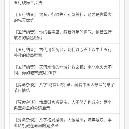
五行破局三步法
【五行纳音】 纳音五行缺失？别急着补，这才是你最大
的先天优势
【五行纳音】 你的名字里，藏着流年的运气：纳音五行
取名的情感密码
【五行纳音】 古代用金淘沙，现代以心养土沙中土五行
补救的破局智慧
【五行纳音】 天河水命的地域补救玄机：南北水火大不
同，你的城市选对了吗？
【算命杂谈】 八字“财官印绶”里，藏着中国人最深的亲子
节日情结
【算命杂谈】 命局财官皆是宝，人不努力也成空：两个
典型命盘的命运启示
【算命杂谈】 八字格局是帆，大运是风，流年是浪：事
业转机藏在命局的潮汐里