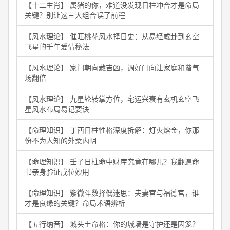
【十二生肖】 属猪的你，难道没发现日柱冲合才是命局
关键？别让这三大组合误了前程
【风水理论】 催旺桃花风水择日史：从易经咸卦到玄空
飞星的千年爱情秘法
【风水理论】 家门朝向藏吉凶，调好门向让家庭和谐气
场翻倍
【风水理论】 九星轮转掌方位，宅运兴衰有玄机玄空飞
星风水布局易记要诀
【命理知识】 丁酉日柱性格深度拆解：灯火熔金，你那
份不为人知的外柔内明
【命理知识】 壬子日柱命中财库究竟在哪儿？我翻遍命
书亲身验证戌位妙用
【命理知识】 紫微斗数择偶迷思：夫妻宫与福德宫，谁
才是良缘的关键？命局术语辨析
【五行纳音】 城头土命格：你的城墙是守护还是囚笼？