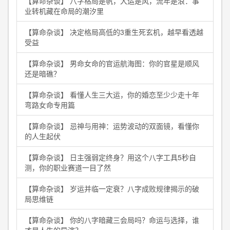
【算命杂谈】 八字格局是帆，大运是风，流年是浪：事
业转机藏在命局的潮汐里
【算命杂谈】 决定格局高低的3重生死玄机，越早看透越
受益
【算命杂谈】 男命女命的官运航海图：你的官星是顺风
还是暗礁？
【算命杂谈】 看懂人生三大运，你的婚恋至少少走十年
弯路女命专用篇
【算命杂谈】 忌神与用神：运势波动的双面镜，看懂你
的人生起伏
【算命杂谈】 日主强弱定终身？用这个八字工具5秒自
测，你的职业赛道一目了然
【算命杂谈】 岁运并临一定衰？八字成败规律揭示的破
局思维链
【算命杂谈】 你的八字暗藏三会局吗？命运与选择，谁