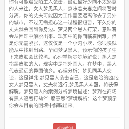
你有可能遭受陌生人袭击，最近最好少同不太熟悉
的人来往。女人梦见黑人，意味着夫妻之间将暂时
分离，你的丈夫可能因为工作需要远离你去了另外
的城市，不过无需担心这一过程很短暂，不久你的
丈夫就会回到你身边。梦见两个黑人打架，意味着
会从困难中解脱出来。现实中的你面临着困难，但
是你无需紧张，这仅仅是一个小沟小坎，你很快就
能从中找到出路。孕妇梦见黑人，预示你的孩子生
下来皮肤会比较黑。心理学解梦梦境解说：黑人是
指黑皮肤的人，现实中是指外国人。在梦中，黑人
代表遥远的异国他乡。心理分析：梦见同黑人交
谈，这是祥兆;梦见黑人袭击自己，这是危险的凶兆;
女人梦见黑人，丈夫将远行;梦见黑人斗殴，将获得
解脱。梦见黑人的案例分析梦境描述：梦到在商场
有黑人追著打劫?什麽意思?梦境解析：这个梦预示
你会从目前的困境中解脱出来。
返回重测