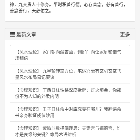
神，九交贵人十修身。平时积善行德，心存善念，必有善行，
善念善行，天必佑之。
最新文章
更多
【风水理论】 家门朝向藏吉凶，调好门向让家庭和谐气
场翻倍
【风水理论】 九星轮转掌方位，宅运兴衰有玄机玄空飞
星风水布局易记要诀
【命理知识】 丁酉日柱性格深度拆解：灯火熔金，你那
份不为人知的外柔内明
【命理知识】 壬子日柱命中财库究竟在哪儿？我翻遍命
书亲身验证戌位妙用
【命理知识】 紫微斗数择偶迷思：夫妻宫与福德宫，谁
才是良缘的关键？命局术语辨析