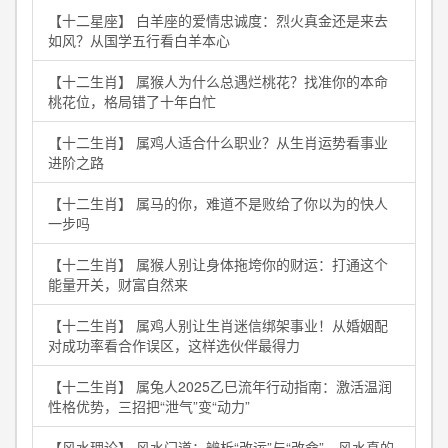
【十二星座】 白羊座的爱情忠诚度：烈火真金还是来去
如风？从国学五行看白羊本心
【十二生肖】 属猴人为什么总遇烂桃花？找准你的本命
桃花位，格局错了十年白忙
【十二生肖】 属鸡人适合什么职业？从生肖运势看事业
进阶之路
【十二生肖】 属马的你，难道不是败给了你以为的快人
一步吗
【十二生肖】 属猴人别让身体拖垮你的财运：打通这个
能量开关，财富自然来
【十二生肖】 属鸡人别让生肖迷信绑架事业！从婚姻配
对成功率看合作误区，这样选伙伴最得力
【十二生肖】 属兔人2025乙巳流年行动指南：激活温润
性格优势，三招把“泄气”变“动力”
【风水理论】 风水门道：辨析“改运”与“改命”，风水真的