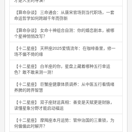
才是人生的导演？
【算命杂谈】 三命通会：从唐宋官场到当代职场，一套
命运哲学如何跨越千年而弥新
【算命杂谈】 女命十神组合自测：你的婚恋剧本，被哪
个星神悄悄改写？
【十二星座】 天秤座2025爱情流年：在咖啡香里，修一
场不偏不倚的缘
【十二星座】 白羊座的你，星盘上藏着哪种五行幸运
色？敢不敢来测一测！
【十二星座】 巨蟹座健康体质调养：从中医五行看情绪
养脾的跨界智慧
【十二星座】 双子座财运真相：善变是天赋更是财脉，
读懂星象分野才能启动福运
【十二星座】 摩羯座本月运势：管仲治国的三重锁，为
何偏偏此时解开？