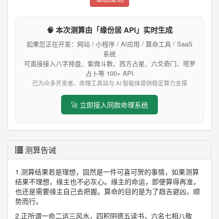
🧠 本次测算由「缘份居 API」实时生成
如果您正在开发：网站 / 小程序 / AI应用 / 算命工具 / SaaS
系统
可直接接入八字排盘、紫微斗数、西方占星、六爻奇门、塔罗
占卜等 100+ API
已为众多开发者、命理工具站与 AI 智能体提供稳定算力支撑
🚀 立即接入同款命理系统
测算告诫
1.测算结果若是理想，固然是一件可喜可贺的事情，如果测算
结果不理想，缘主也不必灰心。缘主的命运，即便算得再准，
也还是需要缘主自己去把握。算命的目的是为了趋吉避凶，顺
势而行。
2.正所谓一命二运三风水，四积阴德五读书，六名七相八敬