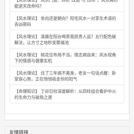
能逆天改命吗？
【风水理论】 坐向还是朝向？阳宅风水一对孪生术语的
吉凶密码
【风水理论】 清晨在阳台喝茶竟损贵人运？五行配色破
解法，让方寸之地秒变聚福池
【风水理论】 桃花位布局不当，情志病自来：风水视角
下的情感与健康玄机
【风水理论】 住了三年病不离身，老友一句话点醒：卧
室穿心煞，正在悄悄吸走你的阳气
【命理知识】 丁卯日柱深度解析：从四柱组合看炉中火
的生命力与破局之道
友情链接