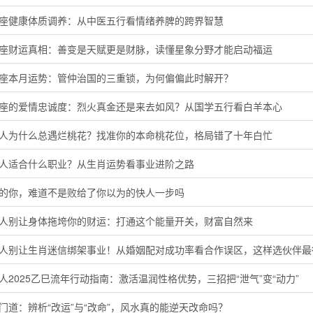
蟹座健康体质调养：从中医五行看情绪养脾的跨界智慧
子座财运真相：善变是天赋更是财脉，读懂星象分野才能启动福运
羯座本月运势：管仲治国的三重锁，为何偏偏此时解开？
羊座的爱情忠诚度：烈火真金还是来去如风？从国学五行看白羊本心
猴人为什么总遇烂桃花？找准你的本命桃花位，格局错了十年白忙
鸡人适合什么职业？从生肖运势看事业进阶之路
马的你，难道不是败给了你以为的快人一步吗
猴人别让身体拖垮你的财运：打通这个能量开关，财富自然来
鸡人别让生肖迷信绑架事业！从婚姻配对成功率看合作误区，这样选伙伴最
人2025乙巳流年行动指南：激活温润性格优势，三招把“泄气”变“动力”
门道：辨析“改运”与“改命”，风水真的能逆天改命吗？