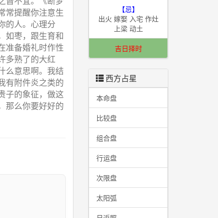
之皆不宜。《断梦
【忌】
常常提醒你注意生
出火 嫁娶 入宅 作灶
你的人。心理分
上梁 动土
，如枣，跟生育和
在准备婚礼时作性
吉日择时
许多熟了的大红
什么意思啊。我结
西方占星
我有附件炎之类的
贵子的象征，做这
本命盘
，那么你要好好的
比较盘
组合盘
行运盘
次限盘
太阳弧
I
日返照