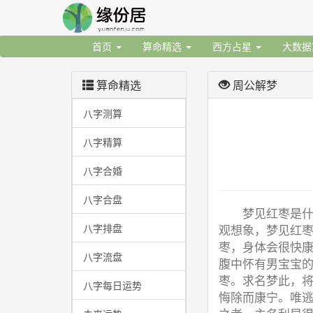
首页
算命精选
西方占星
大数
算命精选
周公解梦
八字测算
八字精算
八字合婚
八字合盘
梦见红枣是
八字排盘
观想象，梦见红
枣，身体会很快
八字流盘
腹中怀有男宝宝
枣。求名梦此，将
八字每日运势
悔除而康宁。唯逃