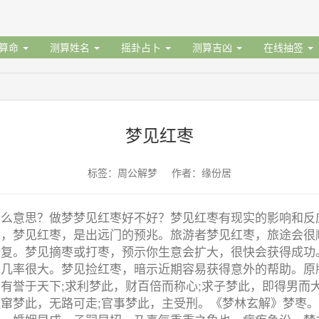
据算命
测算姓名
摇卦占卜
测算吉凶
在线抽签
梦见红枣
标签：周公解梦 作者：缘份居
什么意思？做梦梦见红枣好不好？梦见红枣有现实的影响和反
枣，梦见红枣，是出远门的预兆。旅游者梦见红枣，旅途会很
康复。梦见摘枣或打枣，预示你生意会扩大，很快会获得成功
的几率很大。梦见捡红枣，暗示近期容易获得意外的帮助。原
有誉于天下;求利梦此，财百倍而称心;求子梦此，即得男而大
窜梦此，无路可走;官事梦此，主受刑。《梦林玄解》梦枣