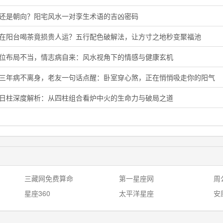
向还是朝向？阳宅风水一对孪生术语的吉凶密码
晨在阳台喝茶竟损贵人运？五行配色破解法，让方寸之地秒变聚福池
花位布局不当，情志病自来：风水视角下的情感与健康玄机
了三年病不离身，老友一句话点醒：卧室穿心煞，正在悄悄吸走你的阳气
卯日柱深度解析：从四柱组合看炉中火的生命力与破局之道
三藏网免费算命
第一星座网
周
星座360
太平洋星座
安