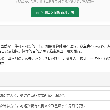
已为众多开发者、命理工具站与 AI 智能体提供稳定算力支撑
🚀 立即接入同款命理系统
想，固然是一件可喜可贺的事情，如果测算结果不理想，缘主也不必灰心。
主自己去把握。算命的目的是为了趋吉避凶，顺势而行。
三风水，四积阴德五读书，六名七相八敬神，九交贵人十修身。平时积善行
佑之。
门朝向藏吉凶，调好门向让家庭和谐气场翻倍
星轮转掌方位，宅运兴衰有玄机玄空飞星风水布局易记要诀