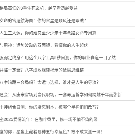
定格局高低的3重生死玄机，越早看透越受益
命女命的官运航海图：你的官星是顺风还是暗礁？
懂人生三大运，你的婚恋至少少走十年弯路女命专用篇
神与用神：运势波动的双面镜，看懂你的人生起伏
主强弱定终身？用这个八字工具5秒自测，你的职业赛道一目了然
运并临一定衰？八字成败规律揭示的破局思维链
的八字暗藏三会局吗？命运与选择，谁才是人生的导演？
命通会：从唐宋官场到当代职场，一套命运哲学如何跨越千年而弥新
命十神组合自测：你的婚恋剧本，被哪个星神悄悄改写？
座2025爱情流年：在咖啡香里，修一场不偏不倚的缘
羊座的你，星盘上藏着哪种五行幸运色？敢不敢来测一测！