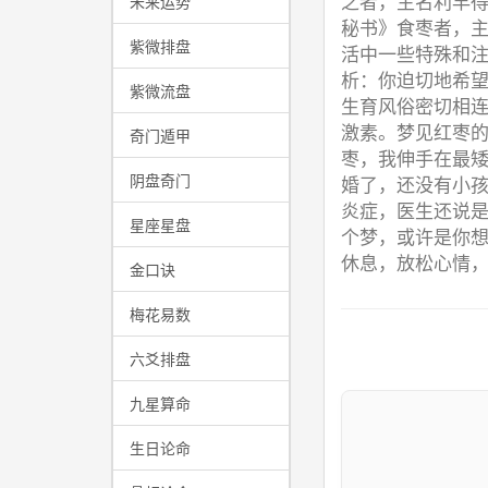
之者，主名利早
未来运势
秘书》食枣者，
紫微排盘
活中一些特殊和
析：你迫切地希
紫微流盘
生育风俗密切相
激素。梦见红枣
奇门遁甲
枣，我伸手在最
阴盘奇门
婚了，还没有小
炎症，医生还说
星座星盘
个梦，或许是你
休息，放松心情
金口诀
梅花易数
六爻排盘
九星算命
生日论命