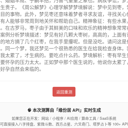
得、婚姻早成、子嗣早招，乃喜气重重之象也。病疾争讼，梦
主生贵子。《周公解梦》心理学解梦梦境解说：梦中见到枣，
注目的事物。此外，梦见枣还意味着梦者寻求友谊，寻找关心
望有人能够非常周到地关怀和帮助自己。精神象征：有些水果
连。在古罗马，枣子由于其鲜美的口味和欢乐的精神想象常常
的案例分析梦境描述：梦见有好几颗大枣树，高高的，上面有
矮的地方摘了几个红枣，在我手里攥呢。但是没吃。请问这是
孩。同一个梦，我还梦见一个很熟悉的医生在给我检查身体。
是我太累了，才生病的。要吃点什么药。梦境解析：枣有早生
想要怀孕的压力太大。正如梦中那个医生说的，他说你太累了
，好孕自然会来临的。
返回重测
🧠 本次测算由「缘份居 API」实时生成
如果您正在开发：网站 / 小程序 / AI应用 / 算命工具 / SaaS系统
可直接接入八字排盘、紫微斗数、西方占星、六爻奇门、塔罗占卜等 100+ AP