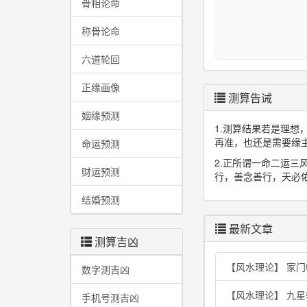
骨相论命
称骨论命
六道轮回
正缘画像
测算告诫
姻缘预测
1.测算结果若是理
再准，也还是需要缘
命运预测
2.正所谓一命二运
财运预测
行，善念善行，天必
结婚预测
最新文章
测算吉凶
【风水理论】 家
数字测吉凶
【风水理论】 九
手机号测吉凶