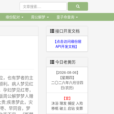
缘份配对
周公解梦
童子命查询
接口开发文档
【点击访问缘份居
API开发文档】
今日老黄历
【2026-08-06】
应，也有梦者的主
【星期四】
二〇二六年六月廿四
顺利。病人梦见红
日(农历)
。孕妇梦见红枣，
版周公解梦梦人赠
【宜】
贵;疾患梦此，灾
沐浴 理发 捕捉 入殓
。枣、早同音，梦
移柩 破土 启钻 安葬