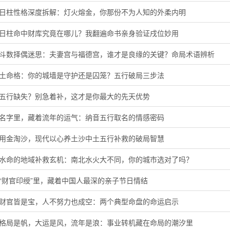
酉日柱性格深度拆解：灯火熔金，你那份不为人知的外柔内明
子日柱命中财库究竟在哪儿？我翻遍命书亲身验证戌位妙用
微斗数择偶迷思：夫妻宫与福德宫，谁才是良缘的关键？命局术语辨析
头土命格：你的城墙是守护还是囚笼？五行破局三步法
音五行缺失？别急着补，这才是你最大的先天优势
的名字里，藏着流年的运气：纳音五行取名的情感密码
代用金淘沙，现代以心养土沙中土五行补救的破局智慧
河水命的地域补救玄机：南北水火大不同，你的城市选对了吗？
“财官印绶”里，藏着中国人最深的亲子节日情结
局财官皆是宝，人不努力也成空：两个典型命盘的命运启示
字格局是帆，大运是风，流年是浪：事业转机藏在命局的潮汐里