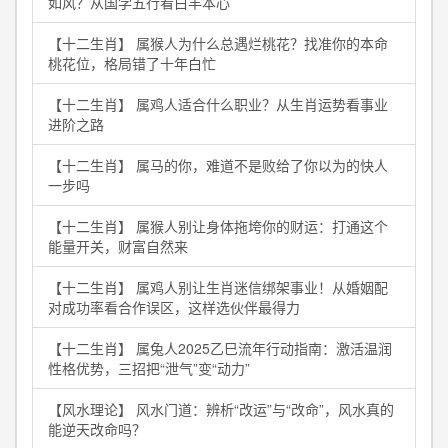
如风？从国学五行看白羊本心
【十二生肖】 属猴人为什么总遇烂桃花？找准你的本命
桃花位，格局错了十年白忙
【十二生肖】 属鸡人适合什么职业？从生肖运势看事业
进阶之路
【十二生肖】 属马的你，难道不是败给了你以为的快人
一步吗
【十二生肖】 属猴人别让身体拖垮你的财运：打通这个
能量开关，财富自然来
【十二生肖】 属鸡人别让生肖迷信绑架事业！从婚姻配
对成功率看合作误区，这样选伙伴最得力
【十二生肖】 属兔人2025乙巳流年行动指南：激活温润
性格优势，三招把“泄气”变“动力”
【风水理论】 风水门道：辨析“改运”与“改命”，风水真的
能逆天改命吗？