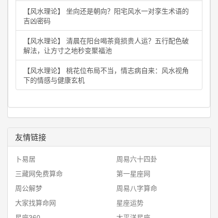
【风水理论】 坐向还是朝向？阳宅风水一对孪生术语的
吉凶密码
【风水理论】 清晨在阳台喝茶竟损贵人运？五行配色破
解法，让方寸之地秒变聚福池
【风水理论】 桃花位布局不当，情志病自来：风水视角
下的情感与健康玄机
友情链接
卜易居
周易六十四卦
三藏网免费算命
第一星座网
周公解梦
周易八字算命
大家找算命网
星座运势
星座360
太平洋星座