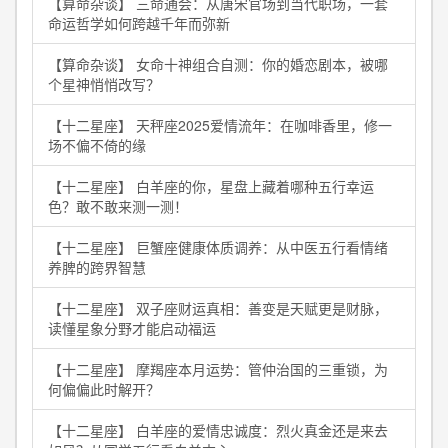
【算命杂谈】 三命通会：从唐宋官场到当代职场，一套
命运哲学如何跨越千年而弥新
【算命杂谈】 女命十神组合自测：你的婚恋剧本，被哪
个星神悄悄改写？
【十二星座】 天秤座2025爱情流年：在咖啡香里，修一
场不偏不倚的缘
【十二星座】 白羊座的你，星盘上藏着哪种五行幸运
色？敢不敢来测一测！
【十二星座】 巨蟹座健康体质调养：从中医五行看情绪
养脾的跨界智慧
【十二星座】 双子座财运真相：善变是天赋更是财脉，
读懂星象分野才能启动福运
【十二星座】 摩羯座本月运势：管仲治国的三重锁，为
何偏偏此时解开？
【十二星座】 白羊座的爱情忠诚度：烈火真金还是来去