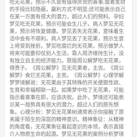
吃无花果，预示不久会有值得庆贺的喜事;或者发财
的手段比较隐蔽，赢利方式不明显;还可能表示自己
在某一方面有很大的潜力，超过人们的预料。孕妇
梦见吃无花果，预示可能会生儿子。病人梦见无花
果，预示将恢复健康。梦见丢失无花果，意味着生
活中会有不顺利。商人梦见丢了无花果，预示生意
上将受到挫折。梦见吃腐烂的无花果，预示做梦人
将来可能要仰仗别人生活，靠人周济维持生计，没
有独立自主的经济能力。原版周公解梦吃无花果，
得贵子。《周公解梦》见无花果者，主吉。《周公
解梦》食烂无花果，主贫。《周公解梦》心理学解
梦梦境解说：无花果由于其特殊的开关便跟性欲、
生育和幸福相联一起。如果梦中吃了无花果，可能
指示着喜事在即，应该庆祝。此外，梦境还可能表
示某一局势具有很大的潜力，超过人们的原先想
象。心理分析：梦见无花果树通常表示你接触了原
来属于陌生的深层的精神意识。精神象征：从精神
的角度看，无花果象征着起意识的本领，表示直接
介入物质生命的起源。梦见无花果的案例分析梦境