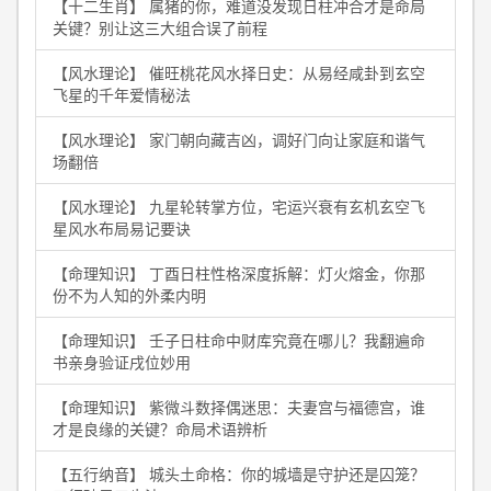
【十二生肖】 属猪的你，难道没发现日柱冲合才是命局
关键？别让这三大组合误了前程
【风水理论】 催旺桃花风水择日史：从易经咸卦到玄空
飞星的千年爱情秘法
【风水理论】 家门朝向藏吉凶，调好门向让家庭和谐气
场翻倍
【风水理论】 九星轮转掌方位，宅运兴衰有玄机玄空飞
星风水布局易记要诀
【命理知识】 丁酉日柱性格深度拆解：灯火熔金，你那
份不为人知的外柔内明
【命理知识】 壬子日柱命中财库究竟在哪儿？我翻遍命
书亲身验证戌位妙用
【命理知识】 紫微斗数择偶迷思：夫妻宫与福德宫，谁
才是良缘的关键？命局术语辨析
【五行纳音】 城头土命格：你的城墙是守护还是囚笼？