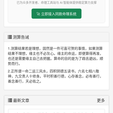
已为众多开发者、命理工具站与 AI 智能体提供稳定算力支撑
🚀 立即接入同款命理系统
测算告诫
1.测算结果若是理想，固然是一件可喜可贺的事情，如果测算
结果不理想，缘主也不必灰心。缘主的命运，即便算得再准，
也还是需要缘主自己去把握。算命的目的是为了趋吉避凶，顺
势而行。
2.正所谓一命二运三风水，四积阴德五读书，六名七相八敬
神，九交贵人十修身。平时积善行德，心存善念，必有善行，
善念善行，天必佑之。
最新文章
更多