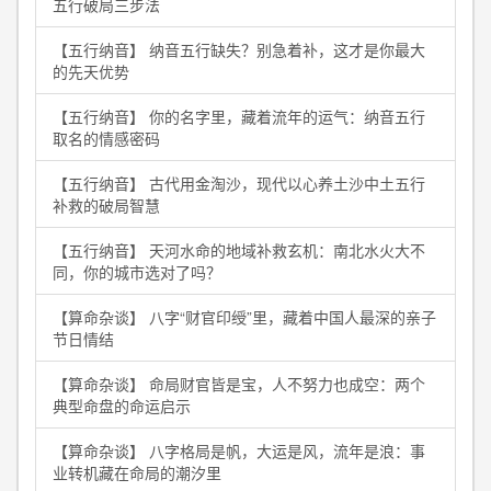
五行破局三步法
【五行纳音】 纳音五行缺失？别急着补，这才是你最大
的先天优势
【五行纳音】 你的名字里，藏着流年的运气：纳音五行
取名的情感密码
【五行纳音】 古代用金淘沙，现代以心养土沙中土五行
补救的破局智慧
【五行纳音】 天河水命的地域补救玄机：南北水火大不
同，你的城市选对了吗？
【算命杂谈】 八字“财官印绶”里，藏着中国人最深的亲子
节日情结
【算命杂谈】 命局财官皆是宝，人不努力也成空：两个
典型命盘的命运启示
【算命杂谈】 八字格局是帆，大运是风，流年是浪：事
业转机藏在命局的潮汐里