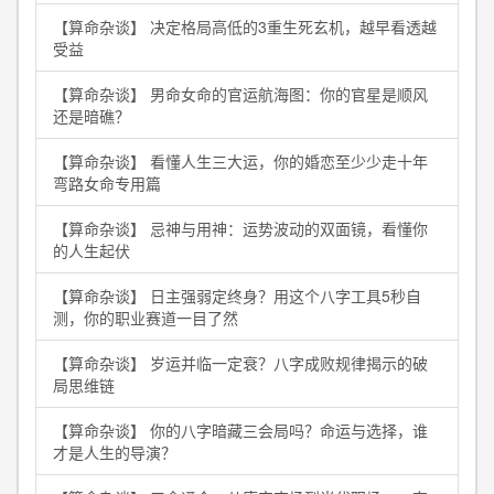
【算命杂谈】 决定格局高低的3重生死玄机，越早看透越
受益
【算命杂谈】 男命女命的官运航海图：你的官星是顺风
还是暗礁？
【算命杂谈】 看懂人生三大运，你的婚恋至少少走十年
弯路女命专用篇
【算命杂谈】 忌神与用神：运势波动的双面镜，看懂你
的人生起伏
【算命杂谈】 日主强弱定终身？用这个八字工具5秒自
测，你的职业赛道一目了然
【算命杂谈】 岁运并临一定衰？八字成败规律揭示的破
局思维链
【算命杂谈】 你的八字暗藏三会局吗？命运与选择，谁
才是人生的导演？