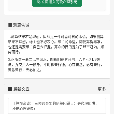
🚀 立即接入同款命理系统
测算告诫
1.测算结果若是理想，固然是一件可喜可贺的事情，如果测算
结果不理想，缘主也不必灰心。缘主的命运，即便算得再准，
也还是需要缘主自己去把握。算命的目的是为了趋吉避凶，顺
势而行。
2.正所谓一命二运三风水，四积阴德五读书，六名七相八敬
神，九交贵人十修身。平时积善行德，心存善念，必有善行，
善念善行，天必佑之。
最新文章
更多
【算命杂谈】 三命通会里的阴差阳错日：是命理陷阱，
还是心理镜像？