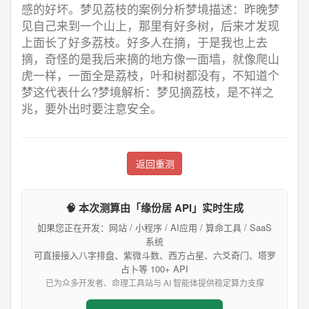
感的好坏。梦见荔枝的案例分析梦境描述：昨晚梦
见自己来到一个山上，那里有好多树，后来才发现
上面长了好多荔枝。好多人在摘，于是我也上去
摘，奇怪的是我后来摘的地方像一面墙，就像爬山
虎一样，一面全是荔枝，叶和树都没有，不知道个
梦这代表什么?梦境解析：梦见摘荔枝，是不祥之
兆，要外出时要注意安全。
返回重测
🧠 本次测算由「缘份居 API」实时生成
如果您正在开发：网站 / 小程序 / AI应用 / 算命工具 / SaaS
系统
可直接接入八字排盘、紫微斗数、西方占星、六爻奇门、塔罗
占卜等 100+ API
已为众多开发者、命理工具站与 AI 智能体提供稳定算力支撑