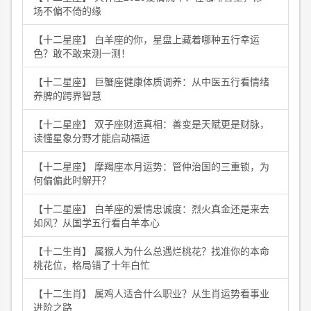
场不偏不倚的缘
【十二星座】 白羊座的你，星盘上藏着哪种五行幸运
色？敢不敢来测一测！
【十二星座】 巨蟹座健康体质调养：从中医五行看情绪
养脾的跨界智慧
【十二星座】 双子座财运真相：善变是天赋更是财脉，
读懂星象分野才能启动福运
【十二星座】 摩羯座本月运势：管仲治国的三重锁，为
何偏偏此时解开？
【十二星座】 白羊座的爱情忠诚度：烈火真金还是来去
如风？从国学五行看白羊本心
【十二生肖】 属猴人为什么总遇烂桃花？找准你的本命
桃花位，格局错了十年白忙
【十二生肖】 属鸡人适合什么职业？从生肖运势看事业
进阶之路