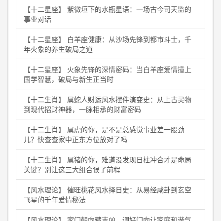
【十二星座】 紫微垣下的水瓶星语：一场古今司天监的
事业对话
【十二星座】 白羊座健康：从沙场先锋到都市斗士，千
年火象的养生破局之道
【十二星座】 火象先锋的深情密码：当白羊座爱情撞上
国学智慧，破局与新生正当时
【十二生肖】 属蛇人财运风水摆件演变史：从上古灵物
到现代招财神器，一脉相承的财富密码
【十二生肖】 属虎的你，是不是总感觉事业差一股劲
儿？快查查家中正东方位放对了吗
【十二生肖】 属猪的你，难道没发现日柱冲合才是命局
关键？别让这三大组合误了前程
【风水理论】 催旺桃花风水择日史：从易经咸卦到玄空
飞星的千年爱情秘法
【风水理论】 家门朝向藏吉凶，调好门向让家庭和谐气