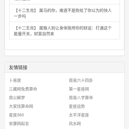
【十二生肖】 属马的你，难道不是败给了你以为的快人
一步吗
【十二生肖】 属猴人别让身体拖垮你的财运：打通这个
能量开关，财富自然来
友情链接
卜易居
周易六十四卦
三藏网免费算命
第一星座网
周公解梦
周易八字算命
大家找算命网
星座运势
星座360
太平洋星座
安康网起名
风水网