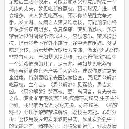
示婚后生活不快乐，可能会顺从父母意愿嫁给一个
无能的丈夫。梦见吃新鲜荔枝，预示财源广进，机
会增多。商人梦见吃荔枝，预示你将战胜竞争对
手，发大财。久病之人梦见吃荔枝，可能预示你终
于快摆脱疾病阴影，恢复健康。梦见偷荔枝，预示
梦者近段时间经常怀念过去，容易感伤。梦见摘荔
枝，暗示梦者不宜外出旅行，途中会有阻碍。梦见
吃烂荔枝，暗示梦者近期精力充沛，做事(梦见荔枝)
非常有动力。孕妇梦见摘荔枝，预示着你近期会生
一个活泼健康的儿子，是吉兆。孕妇梦见吃荔枝，
预示着近期你有流产等重大危险，建议你要注意安
全健康，特别要暗示去医院做检查。原版周公解梦
吃荔枝，主有吉。《周公解梦》见荔枝，男吉女
凶。《周公解梦》梦荔枝。荔、离同音，有先丧本
之象。梦此者家宅须速迁移;疾病不易脱离;生子主继
他姓，或出家为僧道;求财无多，亦不脱空。《断梦
秘书》心理学解梦梦境解说：荔枝主无能。心理分
析：荔枝用硬壳包着柔软的果肉，象征着外强中干
的无能之辈。精神象征：荔枝象征运气，健康及情