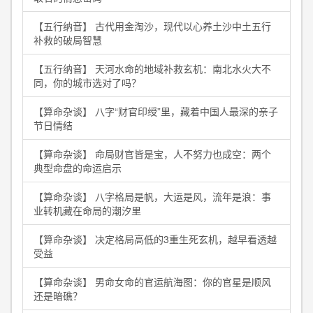
【五行纳音】 古代用金淘沙，现代以心养土沙中土五行
补救的破局智慧
【五行纳音】 天河水命的地域补救玄机：南北水火大不
同，你的城市选对了吗？
【算命杂谈】 八字“财官印绶”里，藏着中国人最深的亲子
节日情结
【算命杂谈】 命局财官皆是宝，人不努力也成空：两个
典型命盘的命运启示
【算命杂谈】 八字格局是帆，大运是风，流年是浪：事
业转机藏在命局的潮汐里
【算命杂谈】 决定格局高低的3重生死玄机，越早看透越
受益
【算命杂谈】 男命女命的官运航海图：你的官星是顺风
还是暗礁？