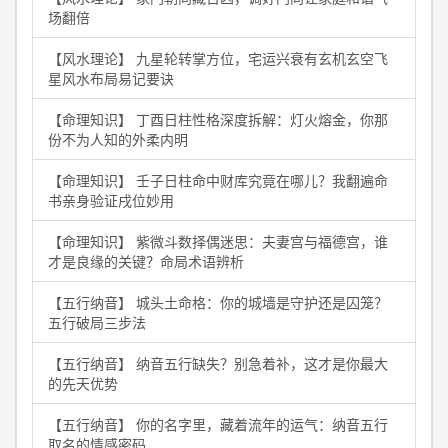
场翻倍
【风水理论】 九星轮转掌方位，宅运兴衰有玄机玄空飞
星风水布局易记要诀
【命理知识】 丁酉日柱性格深度拆解：灯火熔金，你那
份不为人知的外柔内明
【命理知识】 壬子日柱命中财库究竟在哪儿？我翻遍命
书亲身验证戌位妙用
【命理知识】 紫微斗数择偶迷思：夫妻宫与福德宫，谁
才是良缘的关键？命局术语辨析
【五行纳音】 城头土命格：你的城墙是守护还是囚笼？
五行破局三步法
【五行纳音】 纳音五行缺失？别急着补，这才是你最大
的先天优势
【五行纳音】 你的名字里，藏着流年的运气：纳音五行
取名的情感密码