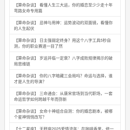
【算命杂谈】 看懂人生三大运，你的婚恋至少少走十年
弯路女命专用篇
【算命杂谈】 忌神与用神：运势波动的双面镜，看懂你
的人生起伏
【算命杂谈】 日主强弱定终身？用这个八字工具5秒自
测，你的职业赛道一目了然
【算命杂谈】 岁运并临一定衰？八字成败规律揭示的破
局思维链
【算命杂谈】 你的八字暗藏三会局吗？命运与选择，谁
才是人生的导演？
【算命杂谈】 三命通会：从唐宋官场到当代职场，一套
命运哲学如何跨越千年而弥新
【算命杂谈】 女命十神组合自测：你的婚恋剧本，被哪
个星神悄悄改写？
【十二星座】 天秤座2025爱情流年：在咖啡香里，修一