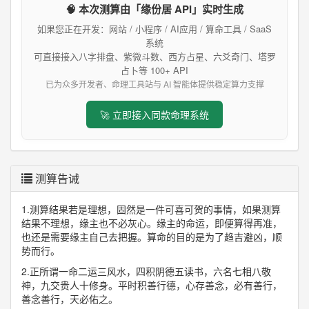
🧠 本次测算由「缘份居 API」实时生成
如果您正在开发：网站 / 小程序 / AI应用 / 算命工具 / SaaS
系统
可直接接入八字排盘、紫微斗数、西方占星、六爻奇门、塔罗
占卜等 100+ API
已为众多开发者、命理工具站与 AI 智能体提供稳定算力支撑
🚀 立即接入同款命理系统
测算告诫
1.测算结果若是理想，固然是一件可喜可贺的事情，如果测算
结果不理想，缘主也不必灰心。缘主的命运，即便算得再准，
也还是需要缘主自己去把握。算命的目的是为了趋吉避凶，顺
势而行。
2.正所谓一命二运三风水，四积阴德五读书，六名七相八敬
神，九交贵人十修身。平时积善行德，心存善念，必有善行，
善念善行，天必佑之。