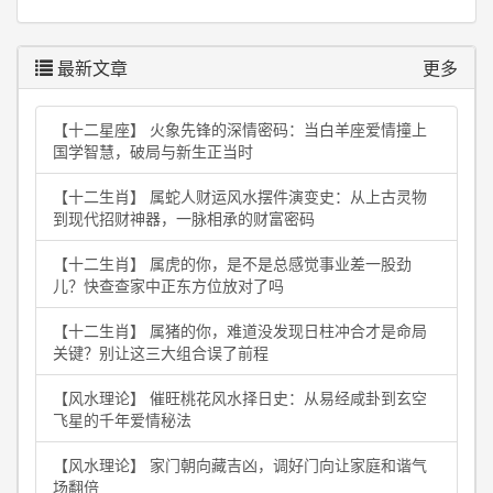
最新文章
更多
【十二星座】 火象先锋的深情密码：当白羊座爱情撞上
国学智慧，破局与新生正当时
【十二生肖】 属蛇人财运风水摆件演变史：从上古灵物
到现代招财神器，一脉相承的财富密码
【十二生肖】 属虎的你，是不是总感觉事业差一股劲
儿？快查查家中正东方位放对了吗
【十二生肖】 属猪的你，难道没发现日柱冲合才是命局
关键？别让这三大组合误了前程
【风水理论】 催旺桃花风水择日史：从易经咸卦到玄空
飞星的千年爱情秘法
【风水理论】 家门朝向藏吉凶，调好门向让家庭和谐气
场翻倍