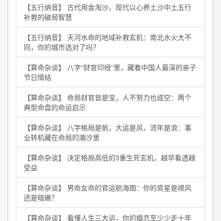
【五行纳音】 古代用金淘沙，现代以心养土沙中土五行
补救的破局智慧
【五行纳音】 天河水命的地域补救玄机：南北水火大不
同，你的城市选对了吗？
【算命杂谈】 八字“财官印绶”里，藏着中国人最深的亲子
节日情结
【算命杂谈】 命局财官皆是宝，人不努力也成空：两个
典型命盘的命运启示
【算命杂谈】 八字格局是帆，大运是风，流年是浪：事
业转机藏在命局的潮汐里
【算命杂谈】 决定格局高低的3重生死玄机，越早看透越
受益
【算命杂谈】 男命女命的官运航海图：你的官星是顺风
还是暗礁？
【算命杂谈】 看懂人生三大运，你的婚恋至少少走十年