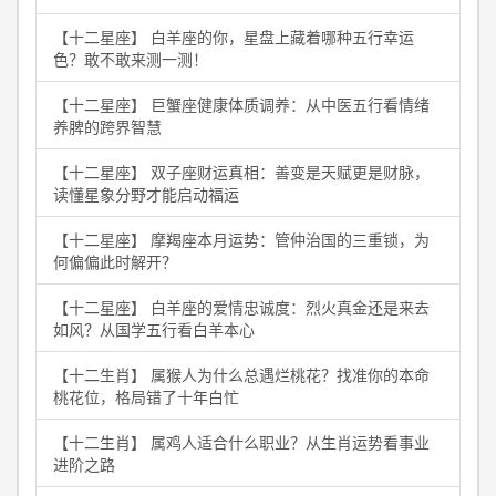
【十二星座】 白羊座的你，星盘上藏着哪种五行幸运
色？敢不敢来测一测！
【十二星座】 巨蟹座健康体质调养：从中医五行看情绪
养脾的跨界智慧
【十二星座】 双子座财运真相：善变是天赋更是财脉，
读懂星象分野才能启动福运
【十二星座】 摩羯座本月运势：管仲治国的三重锁，为
何偏偏此时解开？
【十二星座】 白羊座的爱情忠诚度：烈火真金还是来去
如风？从国学五行看白羊本心
【十二生肖】 属猴人为什么总遇烂桃花？找准你的本命
桃花位，格局错了十年白忙
【十二生肖】 属鸡人适合什么职业？从生肖运势看事业
进阶之路