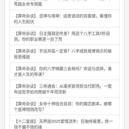
弯路女命专用篇
【算命杂谈】 忌神与用神：运势波动的双面镜，看懂你
的人生起伏
【算命杂谈】 日主强弱定终身？用这个八字工具5秒自
测，你的职业赛道一目了然
【算命杂谈】 岁运并临一定衰？八字成败规律揭示的破
局思维链
【算命杂谈】 你的八字暗藏三会局吗？命运与选择，谁
才是人生的导演？
【算命杂谈】 三命通会：从唐宋官场到当代职场，一套
命运哲学如何跨越千年而弥新
【算命杂谈】 女命十神组合自测：你的婚恋剧本，被哪
个星神悄悄改写？
【十二星座】 天秤座2025爱情流年：在咖啡香里，修一
场不偏不倚的缘