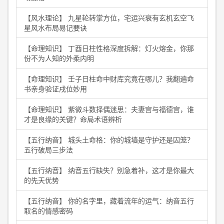
【风水理论】 九星轮转掌方位，宅运兴衰有玄机玄空飞
星风水布局易记要诀
【命理知识】 丁酉日柱性格深度拆解：灯火熔金，你那
份不为人知的外柔内明
【命理知识】 壬子日柱命中财库究竟在哪儿？我翻遍命
书亲身验证戌位妙用
【命理知识】 紫微斗数择偶迷思：夫妻宫与福德宫，谁
才是良缘的关键？命局术语辨析
【五行纳音】 城头土命格：你的城墙是守护还是囚笼？
五行破局三步法
【五行纳音】 纳音五行缺失？别急着补，这才是你最大
的先天优势
【五行纳音】 你的名字里，藏着流年的运气：纳音五行
取名的情感密码