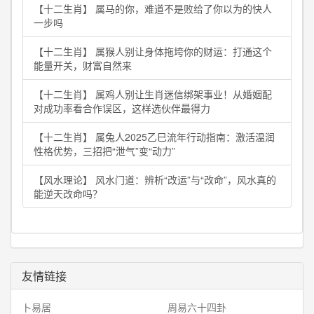
【十二生肖】 属马的你，难道不是败给了你以为的快人
一步吗
【十二生肖】 属猴人别让身体拖垮你的财运：打通这个
能量开关，财富自然来
【十二生肖】 属鸡人别让生肖迷信绑架事业！从婚姻配
对成功率看合作误区，这样选伙伴最得力
【十二生肖】 属兔人2025乙巳流年行动指南：激活温润
性格优势，三招把“泄气”变“动力”
【风水理论】 风水门道：辨析“改运”与“改命”，风水真的
能逆天改命吗？
友情链接
卜易居
周易六十四卦