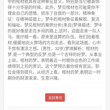
中的棺材就具有这种象征意义，特别是当它被装饰
得十分华丽的时候。此外，梦见棺材也可能是你不
理会自己的感情，扼杀了自我的一部分。精神象
征：在精神层面上，梦中的棺材象征着解脱、复活
和福祉。梦见棺材的案例分析(来自)梦境描述：梦中
的我好像是走在乡间的路上,这时，迎面走来一队人
马。我仔细一看，原来是送葬的队伍。他们抬着棺
材,缓缓地向火葬场的方向走去。看到这场面，心中
不觉有凄凉之感。(男性，32岁)梦境解析：棺材的
梦,是一个典型的反梦,也是一个吉祥的好梦。从事业
上说，棺材的梦，表明着近一时期你出色的工作成
绩得到上司的赏识。这个梦预示着你将有官运，职
位会得到提升。从经济上看，棺材的梦,表明近一时
期你的财源滚滚、生意兴隆。
返回重测