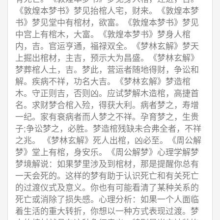
《敦煌本梦书》梦见抬棺人宅，财来。《敦煌本梦
书》梦见堂中有棺材，欲富。《敦煌本梦书》梦见
中宫上有棺木，大富。《敦煌本梦书》梦身人棺
内，吉。官运亨通，福禄双全。《梦林玄解》梦天
上掘出棺材，主吉，预示大为昌盛。《梦林玄解》
梦葬棺人土，吉。梦此，营运者随地得财，争讼和
解。疾病不祥，功名大吉。《梦林玄解》梦造棺
木。守正则吉，否则凶。应试梦解木造棺，高捷首
名。求财梦合棺入殓，得获大利。病者梦之，寿增
一纪。家有衰病者而人梦之不祥。孕育梦之，生贵
子;争讼梦之，必胜。梦造棺残缺未合弗全者，不祥
之兆。 《梦林玄解》死人出棺，凶必至。《周公解
梦》堂上有棺，身安乐。《周公解梦》心理学解梦
梦境解说：如果梦里涉及到棺材，那是提醒你总有
一天会死的。这样的梦有助于认识死亡和有关死亡
的过渡仪式及意义。你也有可能看清了某种关系的
死亡或消除了损失感。心理分析：如果一个人面临
着生活的重大转折，你想以一种方式表现过渡。梦