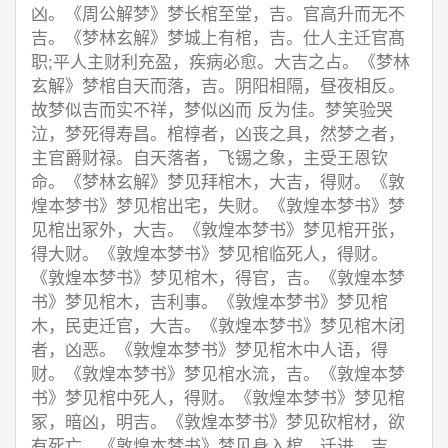
凶。《周公解梦》梦长棺至堂，吉。官高升而无不
吉。《梦林玄解》梦城上有棺，吉。仕人主迁官髙
职;平人主财利充盈，疾病必愈。大吉之占。《梦林
玄解》梦棺自天而落，吉。阴阳相隔，昼夜相反。
故梦似吉而实不祥，梦似凶而 反为佳。梦笑验哭
泣，梦死得寿昌。棺椁者，凶丧之具，然梦之者，
主官爵财禄。自天落者，飞锡之象，主受王恩钦
命。《梦林玄解》梦见拜棺木，大吉，得财。《敦
煌本梦书》梦见棺出宅，失财。《敦煌本梦书》梦
见棺出冢外，大吉。《敦煌本梦书》梦见棺开张，
得大财。《敦煌本梦书》梦见棺临死人，得财。
《敦煌本梦书》梦见棺木，得官，吉。《敦煌本梦
书》梦见棺木，吉利事。《敦煌本梦书》梦见棺
木，民吏迁官，大吉。《敦煌本梦书》梦见棺木闭
者，凶恶。《敦煌本梦书》梦见棺木中人语，得
财。《敦煌本梦书》梦见棺水流，吉。《敦煌本梦
书》梦见棺中死人，得财。《敦煌本梦书》梦见棺
冢，暗凶，明吉。《敦煌本梦书》梦见砍棺材，欲
有死亡。《敦煌本梦书》梦见身入棺，迁进，吉。