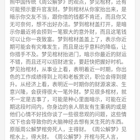
照中国传统《周公解梦》的观点，梦见棺材，还有
可能预示要升官发财。梦到棺材从你家抬出来，是
暗示你交友不当，跟你借的钱都不肯还，而且你又
无可奈何，想不出好办法。梦到棺材盖打开，是暗
示你最近将会捞到一笔狠大的意外财，而且这笔钱
可以让你一夜致富。梦到棺材盖盖上了，表示你近
期可能会有灾难发生，而且是出乎意料的降临，让
你措手不及。梦见棺材抬进门，暗示你最近的财运
不错，而且还可以招财进宝，要赶快把握好时机。
梦见抬棺材，从事业上看，表明着近一时期，你出
色的工作成绩得到上司和老板赏识，职位会得到提
升。从经济上看，表明近一时期你的财源滚滚、生
意兴隆，会获得很大一笔外财。梦见很多棺材，就
不一定是吉事了，可能是种心里面暗示，可能在近
期这段时间内，你身边的亲人朋友有生重病的或是
他们心情不好找你谈了一些很悲观的问题，这些情
况下也会导致你的大脑神经去想有关生死的东西。
原版周公解梦棺旁死人，主得财。《周公解梦》见
棺水上，得大财。《周公解梦》开棺与死人言，