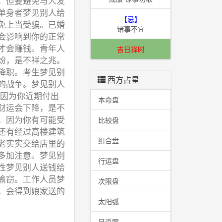
，但要避免与人发
单身者梦见别人给
【忌】
免上当受骗。已婚
诸事不宜
会影响到你的正常
才会赚钱。青年人
吉日择时
纷，是不祥之兆。
降职。考生梦见别
西方占星
的战争。梦见别人
也因为你近期付出
本命盘
财运会下降，是不
，因为你有可能受
比较盘
还有经过高楼建筑
组合盘
老实实交给店里的
多加注意。梦见别
行运盘
性梦见别人送钱给
偷窃。工作人员梦
次限盘
，会得到娘家送的
太阳弧
日返照