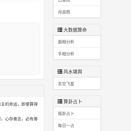
月返照
大数据算命
面相分析
I
手相分析
风水堪舆
玄空飞星
算卦占卜
缘主的命运，即便算得
摇卦占卜
德，心存善念，必有善
每日一占