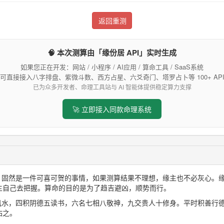
返回重测
🧠 本次测算由「缘份居 API」实时生成
如果您正在开发：网站 / 小程序 / AI应用 / 算命工具 / SaaS系统
可直接接入八字排盘、紫微斗数、西方占星、六爻奇门、塔罗占卜等 100+ AP
已为众多开发者、命理工具站与 AI 智能体提供稳定算力支撑
🚀 立即接入同款命理系统
想，固然是一件可喜可贺的事情，如果测算结果不理想，缘主也不必灰心。
主自己去把握。算命的目的是为了趋吉避凶，顺势而行。
三风水，四积阴德五读书，六名七相八敬神，九交贵人十修身。平时积善行
佑之。