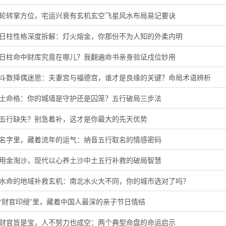
星轮转掌方位，宅运兴衰有玄机玄空飞星风水布局易记要诀
酉日柱性格深度拆解：灯火熔金，你那份不为人知的外柔内明
子日柱命中财库究竟在哪儿？我翻遍命书亲身验证戌位妙用
微斗数择偶迷思：夫妻宫与福德宫，谁才是良缘的关键？命局术语辨析
头土命格：你的城墙是守护还是囚笼？五行破局三步法
音五行缺失？别急着补，这才是你最大的先天优势
的名字里，藏着流年的运气：纳音五行取名的情感密码
代用金淘沙，现代以心养土沙中土五行补救的破局智慧
河水命的地域补救玄机：南北水火大不同，你的城市选对了吗？
“财官印绶”里，藏着中国人最深的亲子节日情结
局财官皆是宝，人不努力也成空：两个典型命盘的命运启示