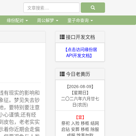
缘份配对
周公解梦
童子命查询
接口开发文档
【点击访问缘份居
API开发文档】
今日老黄历
【2026-08-09】
钱有现实的影响和
【星期日】
二〇二六年六月廿七
象征。梦见失去钞
日(农历)
地，要特别要注意
小心谨慎;还有经
【宜】
到皮包，老老实实
祭祀 入殓 移柩 结网
示着你近期会走偏
启钻 安葬 移柩 除服
成服 馀事勿取