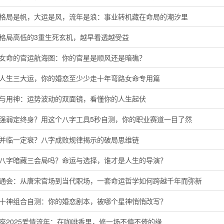
字格局是帆，大运是风，流年是浪：事业转机藏在命局的潮汐里
定格局高低的3重生死玄机，越早看透越受益
命女命的官运航海图：你的官星是顺风还是暗礁？
懂人生三大运，你的婚恋至少少走十年弯路女命专用篇
神与用神：运势波动的双面镜，看懂你的人生起伏
主强弱定终身？用这个八字工具5秒自测，你的职业赛道一目了然
运并临一定衰？八字成败规律揭示的破局思维链
的八字暗藏三会局吗？命运与选择，谁才是人生的导演？
命通会：从唐宋官场到当代职场，一套命运哲学如何跨越千年而弥新
命十神组合自测：你的婚恋剧本，被哪个星神悄悄改写？
座2025爱情流年：在咖啡香里，修一场不偏不倚的缘