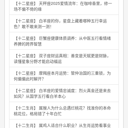
【十二星座】 天秤座2025爱情流年：在咖啡香里，修一
场不偏不倚的缘
【十二星座】 白羊座的你，星盘上藏着哪种五行幸运
色？敢不敢来测一测！
【十二星座】 巨蟹座健康体质调养：从中医五行看情绪
养脾的跨界智慧
【十二星座】 双子座财运真相：善变是天赋更是财脉，
读懂星象分野才能启动福运
【十二星座】 摩羯座本月运势：管仲治国的三重锁，为
何偏偏此时解开？
【十二星座】 白羊座的爱情忠诚度：烈火真金还是来去
如风？从国学五行看白羊本心
【十二生肖】 属猴人为什么总遇烂桃花？找准你的本命
桃花位，格局错了十年白忙
【十二生肖】 属鸡人适合什么职业？从生肖运势看事业