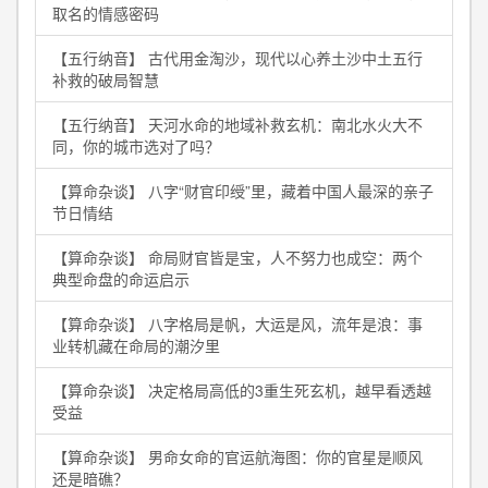
取名的情感密码
【五行纳音】 古代用金淘沙，现代以心养土沙中土五行
补救的破局智慧
【五行纳音】 天河水命的地域补救玄机：南北水火大不
同，你的城市选对了吗？
【算命杂谈】 八字“财官印绶”里，藏着中国人最深的亲子
节日情结
【算命杂谈】 命局财官皆是宝，人不努力也成空：两个
典型命盘的命运启示
【算命杂谈】 八字格局是帆，大运是风，流年是浪：事
业转机藏在命局的潮汐里
【算命杂谈】 决定格局高低的3重生死玄机，越早看透越
受益
【算命杂谈】 男命女命的官运航海图：你的官星是顺风
还是暗礁？