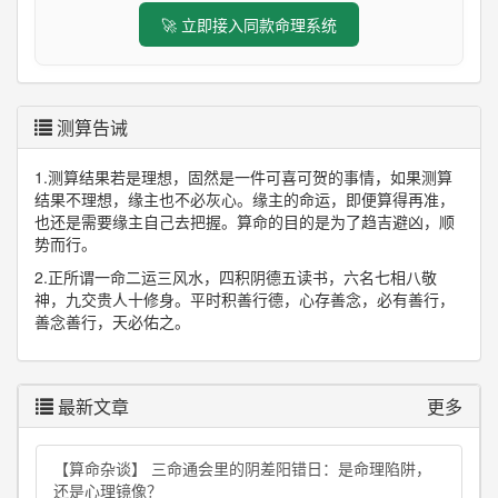
🚀 立即接入同款命理系统
测算告诫
1.测算结果若是理想，固然是一件可喜可贺的事情，如果测算
结果不理想，缘主也不必灰心。缘主的命运，即便算得再准，
也还是需要缘主自己去把握。算命的目的是为了趋吉避凶，顺
势而行。
2.正所谓一命二运三风水，四积阴德五读书，六名七相八敬
神，九交贵人十修身。平时积善行德，心存善念，必有善行，
善念善行，天必佑之。
最新文章
更多
【算命杂谈】 三命通会里的阴差阳错日：是命理陷阱，
还是心理镜像？