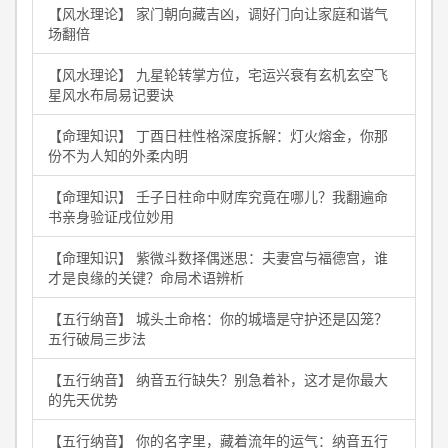
【风水理论】 家门朝向藏吉凶，调好门向让家庭和谐气
场翻倍
【风水理论】 九星轮转掌方位，宅运兴衰有玄机玄空飞
星风水布局易记要诀
【命理知识】 丁酉日柱性格深度拆解：灯火熔金，你那
份不为人知的外柔内明
【命理知识】 壬子日柱命中财库究竟在哪儿？我翻遍命
书亲身验证戌位妙用
【命理知识】 紫微斗数择偶迷思：夫妻宫与福德宫，谁
才是良缘的关键？命局术语辨析
【五行纳音】 城头土命格：你的城墙是守护还是囚笼？
五行破局三步法
【五行纳音】 纳音五行缺失？别急着补，这才是你最大
的先天优势
【五行纳音】 你的名字里，藏着流年的运气：纳音五行