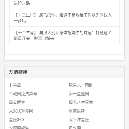
进阶之路
【十二生肖】 属马的你，难道不是败给了你以为的快人
一步吗
【十二生肖】 属猴人别让身体拖垮你的财运：打通这个
能量开关，财富自然来
友情链接
卜易居
周易六十四卦
三藏网免费算命
第一星座网
周公解梦
周易八字算命
大家找算命网
星座运势
星座360
太平洋星座
安康网起名
风水网