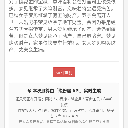
到了被藏匿的宝藏，意味着将会在打官司上破费很
多。梦见继承了大笔财富，意味着将会遭受痛苦。
已婚女子梦见继承了藏匿的财产，双亲会离开人
世。未婚男子梦见继承了地下财宝，会因为采用经
营方式亏损惨重。男人梦见继承了动产，会遇到痛
苦。但是女人梦见继承了动产，自己遭陷害。梦见
购买财产，家里很快要举行婚礼。女人梦见购买财
产，丈夫会生病。
返回重测
🧠 本次测算由「缘份居 API」实时生成
如果您正在开发：网站 / 小程序 / AI应用 / 算命工具 / SaaS
系统
可直接接入八字排盘、紫微斗数、西方占星、六爻奇门、塔罗
占卜等 100+ API
已为众多开发者、命理工具站与 AI 智能体提供稳定算力支撑