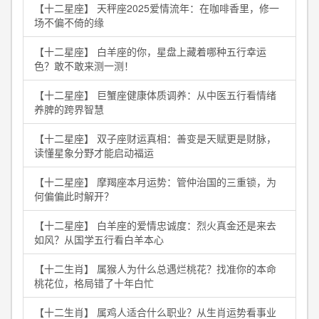
【十二星座】 天秤座2025爱情流年：在咖啡香里，修一
场不偏不倚的缘
【十二星座】 白羊座的你，星盘上藏着哪种五行幸运
色？敢不敢来测一测！
【十二星座】 巨蟹座健康体质调养：从中医五行看情绪
养脾的跨界智慧
【十二星座】 双子座财运真相：善变是天赋更是财脉，
读懂星象分野才能启动福运
【十二星座】 摩羯座本月运势：管仲治国的三重锁，为
何偏偏此时解开？
【十二星座】 白羊座的爱情忠诚度：烈火真金还是来去
如风？从国学五行看白羊本心
【十二生肖】 属猴人为什么总遇烂桃花？找准你的本命
桃花位，格局错了十年白忙
【十二生肖】 属鸡人适合什么职业？从生肖运势看事业