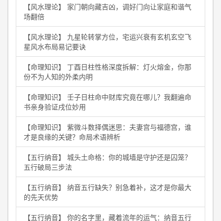
【风水理论】 家门朝向藏吉凶，调好门向让家庭和谐气
场翻倍
【风水理论】 九星轮转掌方位，宅运兴衰有玄机玄空飞
星风水布局易记要诀
【命理知识】 丁酉日柱性格深度拆解：灯火熔金，你那
份不为人知的外柔内明
【命理知识】 壬子日柱命中财库究竟在哪儿？我翻遍命
书亲身验证戌位妙用
【命理知识】 紫微斗数择偶迷思：夫妻宫与福德宫，谁
才是良缘的关键？命局术语辨析
【五行纳音】 城头土命格：你的城墙是守护还是囚笼？
五行破局三步法
【五行纳音】 纳音五行缺失？别急着补，这才是你最大
的先天优势
【五行纳音】 你的名字里，藏着流年的运气：纳音五行