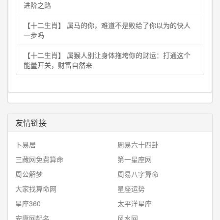
进阶之路
【十二生肖】 属马的你，难道不是败给了你以为的快人
一步吗
【十二生肖】 属猴人别让身体拖垮你的财运：打通这个
能量开关，财富自然来
友情链接
卜易居
周易六十四卦
三藏网免费算命
第一星座网
周公解梦
周易八字算命
大家找算命网
星座运势
星座360
太平洋星座
安康网起名
风水网