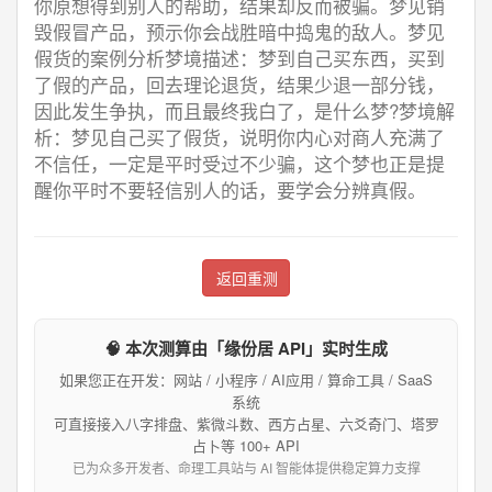
你原想得到别人的帮助，结果却反而被骗。梦见销
毁假冒产品，预示你会战胜暗中捣鬼的敌人。梦见
假货的案例分析梦境描述：梦到自己买东西，买到
了假的产品，回去理论退货，结果少退一部分钱，
因此发生争执，而且最终我白了，是什么梦?梦境解
析：梦见自己买了假货，说明你内心对商人充满了
不信任，一定是平时受过不少骗，这个梦也正是提
醒你平时不要轻信别人的话，要学会分辨真假。
返回重测
🧠 本次测算由「缘份居 API」实时生成
如果您正在开发：网站 / 小程序 / AI应用 / 算命工具 / SaaS
系统
可直接接入八字排盘、紫微斗数、西方占星、六爻奇门、塔罗
占卜等 100+ API
已为众多开发者、命理工具站与 AI 智能体提供稳定算力支撑