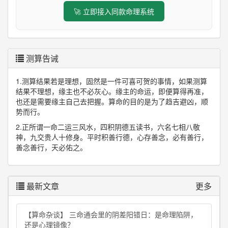
🚀 立即接入同款命理系统
测算告诫
1.测算结果若是理想，固然是一件可喜可贺的事情，如果测算
结果不理想，缘主也不必灰心。缘主的命运，即便算得再准，
也还是需要缘主自己去把握。算命的目的是为了趋吉避凶，顺
势而行。
2.正所谓一命二运三风水，四积阴德五读书，六名七相八敬
神，九交贵人十修身。平时积善行德，心存善念，必有善行，
善念善行，天必佑之。
最新文章
更多
【算命杂谈】 三命通会里的阴差阳错日：是命理陷阱，
还是心理镜像？