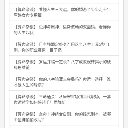
【算命杂谈】 看懂人生三大运，你的婚恋至少少走十年
弯路女命专用篇
【算命杂谈】 忌神与用神：运势波动的双面镜，看懂你
的人生起伏
【算命杂谈】 日主强弱定终身？用这个八字工具5秒自
测，你的职业赛道一目了然
【算命杂谈】 岁运并临一定衰？八字成败规律揭示的破
局思维链
【算命杂谈】 你的八字暗藏三会局吗？命运与选择，谁
才是人生的导演？
【算命杂谈】 三命通会：从唐宋官场到当代职场，一套
命运哲学如何跨越千年而弥新
【算命杂谈】 女命十神组合自测：你的婚恋剧本，被哪
个星神悄悄改写？