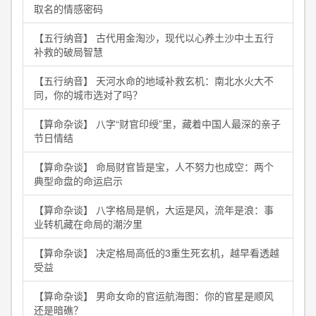
取名的情感密码
【五行纳音】 古代用金淘沙，现代以心养土沙中土五行
补救的破局智慧
【五行纳音】 天河水命的地域补救玄机：南北水火大不
同，你的城市选对了吗？
【算命杂谈】 八字“财官印绶”里，藏着中国人最深的亲子
节日情结
【算命杂谈】 命局财官皆是宝，人不努力也成空：两个
典型命盘的命运启示
【算命杂谈】 八字格局是帆，大运是风，流年是浪：事
业转机藏在命局的潮汐里
【算命杂谈】 决定格局高低的3重生死玄机，越早看透越
受益
【算命杂谈】 男命女命的官运航海图：你的官星是顺风
还是暗礁？