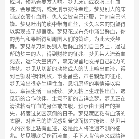
成河，预兆着要发大财。梦见床铺或衣服上有血
迹，会患重病，或受刑事案件牵连。梦见别人的床
铺或衣服有血斑，仇人会被自己征服，并向自己求
饶。梦见吐出的痰中带有血丝，长久以来的期望得
以实现或了却宿怨。梦见花或布条中涌出鲜血，你
的勇气和果断得到周围人们的赞许，为此大受鼓
舞。梦见拿刀刺伤别人后鲜血溅到自己身上，通过
帮助梦中的人，得到财物的征兆。梦见某人流着血
死去，运作大量资产，毫无保留地发挥自己能力的
祥梦。梦见从切断的动物或人的头上喷出血液，得
到巨额财物和利权，事业昌盛，声名鹊起的征兆。
梦见流出很多生理性血，恳切愿望的事情得以实
现，幸福生活一直延续。梦见粘上生理性出血，遇
见新的合作伙伴，生意不断的吉祥之梦。梦见正在
清洗粘着鲜血的身体或衣服，预示由于财产的损
失，将度过贫困潦倒的日子。梦见藏匿粘有血渍的
衣服，对自己的错误感到羞愧而极力掩饰。梦见某
人的衣服上粘有血迹，这是此人将遭遇不测的征
兆。梦见脚底受伤而流血，手下人背信弃义或精神