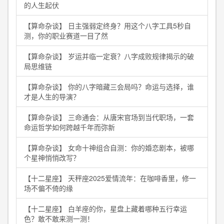
的人生起伏
【算命杂谈】 日主强弱定终身？用这个八字工具5秒自
测，你的职业赛道一目了然
【算命杂谈】 岁运并临一定衰？八字成败规律揭示的破
局思维链
【算命杂谈】 你的八字暗藏三会局吗？命运与选择，谁
才是人生的导演？
【算命杂谈】 三命通会：从唐宋官场到当代职场，一套
命运哲学如何跨越千年而弥新
【算命杂谈】 女命十神组合自测：你的婚恋剧本，被哪
个星神悄悄改写？
【十二星座】 天秤座2025爱情流年：在咖啡香里，修一
场不偏不倚的缘
【十二星座】 白羊座的你，星盘上藏着哪种五行幸运
色？敢不敢来测一测！