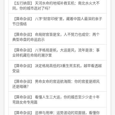
【五行纳音】 天河水命的地域补救玄机：南北水火大不
同，你的城市选对了吗？
【算命杂谈】 八字“财官印绶”里，藏着中国人最深的亲子
节日情结
【算命杂谈】 命局财官皆是宝，人不努力也成空：两个
典型命盘的命运启示
【算命杂谈】 八字格局是帆，大运是风，流年是浪：事
业转机藏在命局的潮汐里
【算命杂谈】 决定格局高低的3重生死玄机，越早看透越
受益
【算命杂谈】 男命女命的官运航海图：你的官星是顺风
还是暗礁？
【算命杂谈】 看懂人生三大运，你的婚恋至少少走十年
弯路女命专用篇
【算命杂谈】 忌神与用神：运势波动的双面镜，看懂你