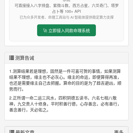
可直接接入八字排盘、紫微斗数、西方占星、六爻奇门、塔罗
占卜等 100+ API
已为众多开发者、命理工具站与 AI 智能体提供稳定算力支撑
🚀 立即接入同款命理系统
测算告诫
1.测算结果若是理想，固然是一件可喜可贺的事情，如果测算
结果不理想，缘主也不必灰心。缘主的命运，即便算得再准，
也还是需要缘主自己去把握。算命的目的是为了趋吉避凶，顺
势而行。
2.正所谓一命二运三风水，四积阴德五读书，六名七相八敬
神，九交贵人十修身。平时积善行德，心存善念，必有善行，
善念善行，天必佑之。
最新文章
更多