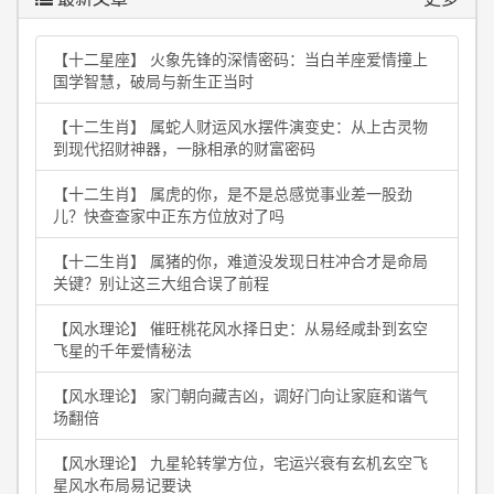
【十二星座】 火象先锋的深情密码：当白羊座爱情撞上
国学智慧，破局与新生正当时
【十二生肖】 属蛇人财运风水摆件演变史：从上古灵物
到现代招财神器，一脉相承的财富密码
【十二生肖】 属虎的你，是不是总感觉事业差一股劲
儿？快查查家中正东方位放对了吗
【十二生肖】 属猪的你，难道没发现日柱冲合才是命局
关键？别让这三大组合误了前程
【风水理论】 催旺桃花风水择日史：从易经咸卦到玄空
飞星的千年爱情秘法
【风水理论】 家门朝向藏吉凶，调好门向让家庭和谐气
场翻倍
【风水理论】 九星轮转掌方位，宅运兴衰有玄机玄空飞
星风水布局易记要诀