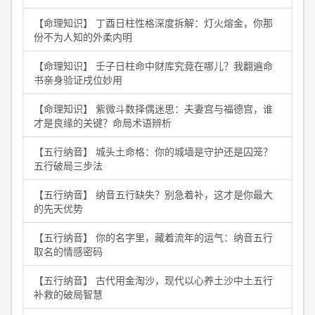
【命理知识】 丁酉日柱性格深度拆解：灯火熔金，你那
份不为人知的外柔内明
【命理知识】 壬子日柱命中财库究竟在哪儿？我翻遍命
书亲身验证戌位妙用
【命理知识】 紫微斗数择偶迷思：夫妻宫与福德宫，谁
才是良缘的关键？命局术语辨析
【五行纳音】 城头土命格：你的城墙是守护还是囚笼？
五行破局三步法
【五行纳音】 纳音五行缺失？别急着补，这才是你最大
的先天优势
【五行纳音】 你的名字里，藏着流年的运气：纳音五行
取名的情感密码
【五行纳音】 古代用金淘沙，现代以心养土沙中土五行
补救的破局智慧