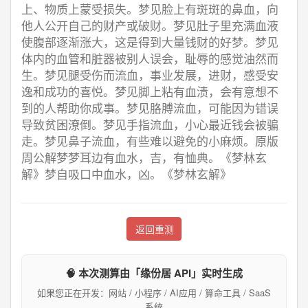
上、物质上蒙受损失。梦见脸上有斑斑的鼻血，向
他人公开自己的财产或破财。梦见肚子里充满血液
使腹部逐渐涨大，这是得到大量钱财的好梦。梦见
体内的血管和脏器被别人误会，耻辱的感觉油然而
生。梦见腿受伤而流血，事业发展，进财，感受安
逸和成功的喜悦。梦见脚上粘有血渍，会有意想不
到的人帮助你成事。梦见胳膊流血，可能因为错误
导致贫困潦倒。梦见手指流血，小心最近钱会被骗
走。梦见鼻子流血，有些难以避免的小麻烦。原版
周公解梦梦耳边有血水，吉，有恤典。《梦林玄
解》梦自吸口中血水，凶。《梦林玄解》
返回重测
🧠 本次测算由「缘份居 API」实时生成
如果您正在开发：网站 / 小程序 / AI应用 / 算命工具 / SaaS
系统