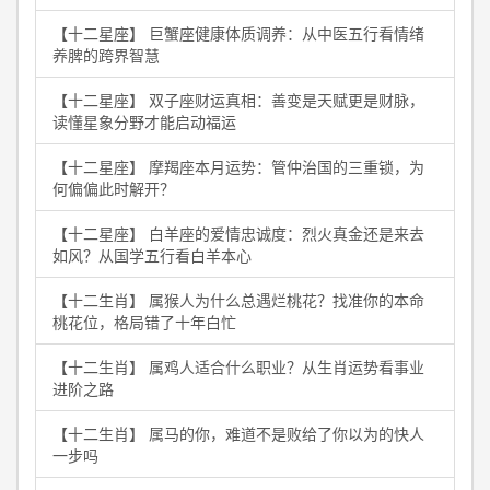
【十二星座】 巨蟹座健康体质调养：从中医五行看情绪
养脾的跨界智慧
【十二星座】 双子座财运真相：善变是天赋更是财脉，
读懂星象分野才能启动福运
【十二星座】 摩羯座本月运势：管仲治国的三重锁，为
何偏偏此时解开？
【十二星座】 白羊座的爱情忠诚度：烈火真金还是来去
如风？从国学五行看白羊本心
【十二生肖】 属猴人为什么总遇烂桃花？找准你的本命
桃花位，格局错了十年白忙
【十二生肖】 属鸡人适合什么职业？从生肖运势看事业
进阶之路
【十二生肖】 属马的你，难道不是败给了你以为的快人
一步吗