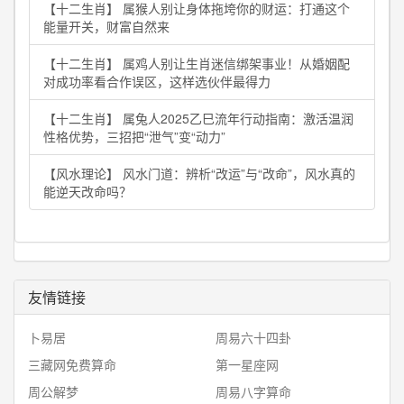
【十二生肖】 属猴人别让身体拖垮你的财运：打通这个
能量开关，财富自然来
【十二生肖】 属鸡人别让生肖迷信绑架事业！从婚姻配
对成功率看合作误区，这样选伙伴最得力
【十二生肖】 属兔人2025乙巳流年行动指南：激活温润
性格优势，三招把“泄气”变“动力”
【风水理论】 风水门道：辨析“改运”与“改命”，风水真的
能逆天改命吗？
友情链接
卜易居
周易六十四卦
三藏网免费算命
第一星座网
周公解梦
周易八字算命