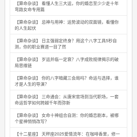
【算命杂谈】 看懂人生三大运，你的婚恋至少少走十年
弯路女命专用篇
【算命杂谈】 忌神与用神：运势波动的双面镜，看懂你
的人生起伏
【算命杂谈】 日主强弱定终身？用这个八字工具5秒自
测，你的职业赛道一目了然
【算命杂谈】 岁运并临一定衰？八字成败规律揭示的破
局思维链
【算命杂谈】 你的八字暗藏三会局吗？命运与选择，谁
才是人生的导演？
【算命杂谈】 三命通会：从唐宋官场到当代职场，一套
命运哲学如何跨越千年而弥新
【算命杂谈】 女命十神组合自测：你的婚恋剧本，被哪
个星神悄悄改写？
【十二星座】 天秤座2025爱情流年：在咖啡香里，修一