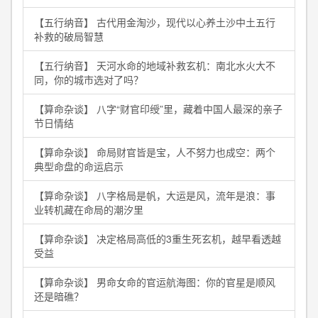
【五行纳音】 古代用金淘沙，现代以心养土沙中土五行
补救的破局智慧
【五行纳音】 天河水命的地域补救玄机：南北水火大不
同，你的城市选对了吗？
【算命杂谈】 八字“财官印绶”里，藏着中国人最深的亲子
节日情结
【算命杂谈】 命局财官皆是宝，人不努力也成空：两个
典型命盘的命运启示
【算命杂谈】 八字格局是帆，大运是风，流年是浪：事
业转机藏在命局的潮汐里
【算命杂谈】 决定格局高低的3重生死玄机，越早看透越
受益
【算命杂谈】 男命女命的官运航海图：你的官星是顺风
还是暗礁？