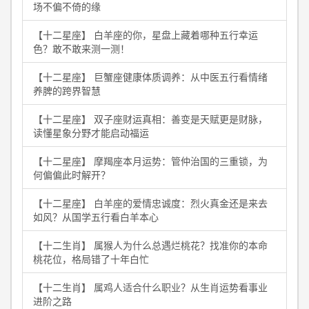
场不偏不倚的缘
【十二星座】 白羊座的你，星盘上藏着哪种五行幸运
色？敢不敢来测一测！
【十二星座】 巨蟹座健康体质调养：从中医五行看情绪
养脾的跨界智慧
【十二星座】 双子座财运真相：善变是天赋更是财脉，
读懂星象分野才能启动福运
【十二星座】 摩羯座本月运势：管仲治国的三重锁，为
何偏偏此时解开？
【十二星座】 白羊座的爱情忠诚度：烈火真金还是来去
如风？从国学五行看白羊本心
【十二生肖】 属猴人为什么总遇烂桃花？找准你的本命
桃花位，格局错了十年白忙
【十二生肖】 属鸡人适合什么职业？从生肖运势看事业
进阶之路