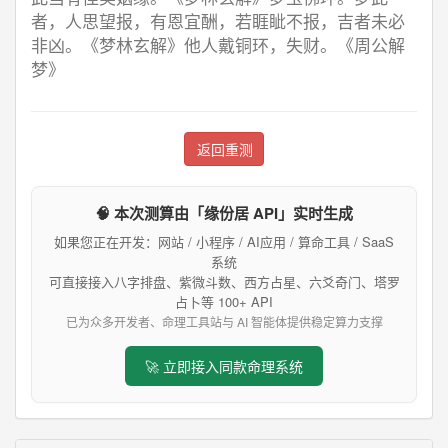
者，人思望报，有恩宜酬，若睚眦不报，吉者未必
非凶。《梦林玄解》他人戴铜环，失财。《周公解
梦》
返回重测
🧠 本次测算由「缘份居 API」实时生成
如果您正在开发：网站 / 小程序 / AI应用 / 算命工具 / SaaS
系统
可直接接入八字排盘、紫微斗数、西方占星、六爻奇门、塔罗
占卜等 100+ API
已为众多开发者、命理工具站与 AI 智能体提供稳定算力支撑
🚀 立即接入同款命理系统