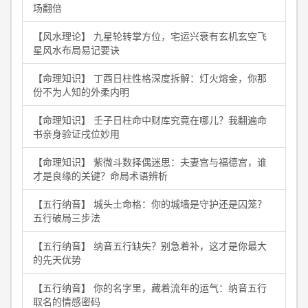
场翻倍
【风水理论】 九星轮转掌方位，宅运兴衰有玄机玄空飞
星风水布局易记要诀
【命理知识】 丁酉日柱性格深度拆解：灯火熔金，你那
份不为人知的外柔内明
【命理知识】 壬子日柱命中财库究竟在哪儿？我翻遍命
书亲身验证戌位妙用
【命理知识】 紫微斗数择偶迷思：夫妻宫与福德宫，谁
才是良缘的关键？命局术语辨析
【五行纳音】 城头土命格：你的城墙是守护还是囚笼？
五行破局三步法
【五行纳音】 纳音五行缺失？别急着补，这才是你最大
的先天优势
【五行纳音】 你的名字里，藏着流年的运气：纳音五行
取名的情感密码