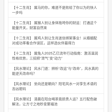
【十二生肖】 属马的你，难道不是败给了你以为的快人
一步吗
【十二生肖】 属猴人别让身体拖垮你的财运：打通这个
能量开关，财富自然来
【十二生肖】 属鸡人别让生肖迷信绑架事业！从婚姻配
对成功率看合作误区，这样选伙伴最得力
【十二生肖】 属兔人2025乙巳流年行动指南：激活温润
性格优势，三招把“泄气”变“动力”
【风水理论】 风水门道：辨析“改运”与“改命”，风水真的
能逆天改命吗？
【风水理论】 坐向还是朝向？阳宅风水一对孪生术语的
吉凶密码
【风水理论】 清晨在阳台喝茶竟损贵人运？五行配色破
解法，让方寸之地秒变聚福池