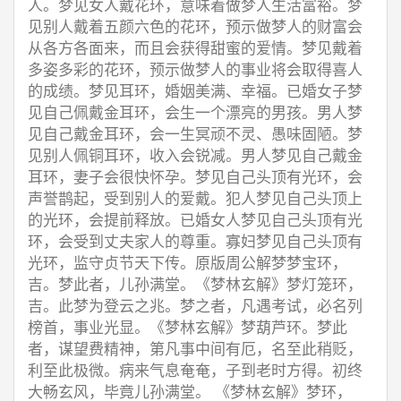
人。梦见女人戴花环，意味着做梦人生活富裕。梦
见别人戴着五颜六色的花环，预示做梦人的财富会
从各方各面来，而且会获得甜蜜的爱情。梦见戴着
多姿多彩的花环，预示做梦人的事业将会取得喜人
的成绩。梦见耳环，婚姻美满、幸福。已婚女子梦
见自己佩戴金耳环，会生一个漂亮的男孩。男人梦
见自己戴金耳环，会一生冥顽不灵、愚味固陋。梦
见别人佩铜耳环，收入会锐减。男人梦见自己戴金
耳环，妻子会很快怀孕。梦见自己头顶有光环，会
声誉鹊起，受到别人的爱戴。犯人梦见自己头顶上
的光环，会提前释放。已婚女人梦见自己头顶有光
环，会受到丈夫家人的尊重。寡妇梦见自己头顶有
光环，监守贞节天下传。原版周公解梦梦宝环，
吉。梦此者，儿孙满堂。《梦林玄解》梦灯笼环，
吉。此梦为登云之兆。梦之者，凡遇考试，必名列
榜首，事业光显。《梦林玄解》梦葫芦环。梦此
者，谋望费精神，第凡事中间有厄，名至此稍贬，
利至此极微。病来气息奄奄，子到老时方得。初终
大畅玄风，毕竟儿孙满堂。 《梦林玄解》梦环，