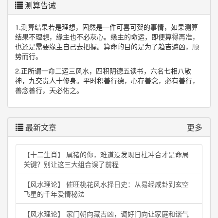
测算告诫
1.测算结果若是理想，固然是一件可喜可贺的事情，如果测算
结果不理想，缘主也不必灰心。缘主的命运，即便算得再准，
也还是需要缘主自己去把握。算命的目的是为了趋吉避凶，顺
势而行。
2.正所谓一命二运三风水，四积阴德五读书，六名七相八敬
神，九交贵人十修身。平时积善行德，心存善念，必有善行，
善念善行，天必佑之。
最新文章
更多
【十二生肖】 属猪的你，难道没发现日柱冲合才是命局
关键？别让这三大组合误了前程
【风水理论】 催旺桃花风水择日史：从易经咸卦到玄空
飞星的千年爱情秘法
【风水理论】 家门朝向藏吉凶，调好门向让家庭和谐气