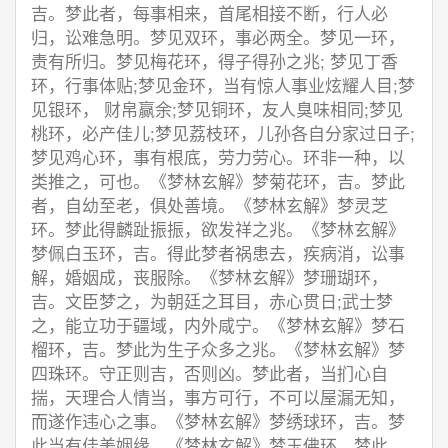
吉。梦此者，每事相来，首尾相接不断，行人必
归，讼难急明。梦见双环，事必两全。梦见一环，
责有所归。梦见梅花环，得子得孙之兆; 梦见丁香
环，行事体贴;梦见金环，当有惊人事业炫耀人目;梦
见银环， 财帛赢余;梦见铜环，友人臭味相同;梦见
桃环，必产佳儿;梦见荔枝环，儿孙各自分家过日子;
梦见鸡心环，事有根底，劳力劳心。环非一种，以
类推之，可也。《梦林玄解》梦菊花环，吉。梦此
者，自幼至老，俱处善境。《梦林玄解》梦灵芝
环。梦此得麟趾振振，欲发祥之兆。《梦林玄解》
梦佩白玉环，吉。得此梦者祸患去，疾病消，讼事
解，婚姻成，丧服除。《梦林玄解》梦珊瑚环，
吉。文臣梦之，为朝廷之耳目，赤心贯日;武士梦
之，能立功于疆域，内外咸宁。《梦林玄解》梦石
榴环，吉。梦此为生子众多之兆。《梦林玄解》梦
四珠环。守正则吉，否则凶。梦此者，当扪心自
揣，天理合人情当，事方可行，不可以屋漏无知，
而遂作违心之事。《梦林玄解》梦绣球环，吉。梦
此当有佳美姻缘。《梦林玄解》梦玉佛环。梦此