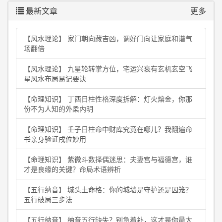
最新文章
更多
【风水理论】 家门朝向藏吉凶，调好门向让家庭和谐气
场翻倍
【风水理论】 九星轮转掌方位，宅运兴衰有玄机玄空飞
星风水布局易记要诀
【命理知识】 丁酉日柱性格深度拆解：灯火熔金，你那
份不为人知的外柔内明
【命理知识】 壬子日柱命中财库究竟在哪儿？我翻遍命
书亲身验证戌位妙用
【命理知识】 紫微斗数择偶迷思：夫妻宫与福德宫，谁
才是良缘的关键？命局术语辨析
【五行纳音】 城头土命格：你的城墙是守护还是囚笼？
五行破局三步法
【五行纳音】 纳音五行缺失？别急着补，这才是你最大