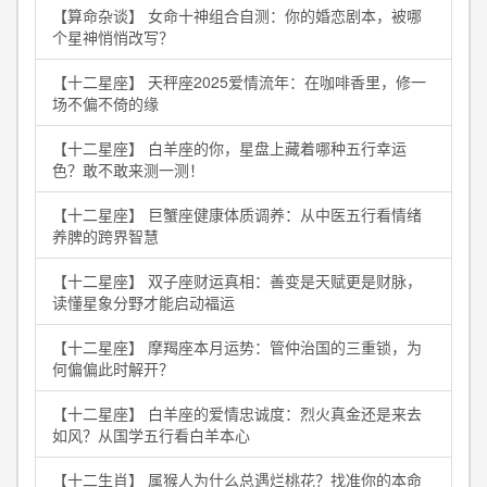
【算命杂谈】 女命十神组合自测：你的婚恋剧本，被哪
个星神悄悄改写？
【十二星座】 天秤座2025爱情流年：在咖啡香里，修一
场不偏不倚的缘
【十二星座】 白羊座的你，星盘上藏着哪种五行幸运
色？敢不敢来测一测！
【十二星座】 巨蟹座健康体质调养：从中医五行看情绪
养脾的跨界智慧
【十二星座】 双子座财运真相：善变是天赋更是财脉，
读懂星象分野才能启动福运
【十二星座】 摩羯座本月运势：管仲治国的三重锁，为
何偏偏此时解开？
【十二星座】 白羊座的爱情忠诚度：烈火真金还是来去
如风？从国学五行看白羊本心
【十二生肖】 属猴人为什么总遇烂桃花？找准你的本命