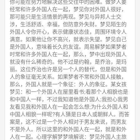
你可能在努力地解决这些交往中的困难。做梦人要
经常和许多外国人在一起，梦见你对外国人很好，
那可能只是生活情景的再现。梦见与异邦人士交
涉，生活舒适、幸福，但防意外失财。梦见陌生的
外国人令你开心，表示健康状态佳，周围环境令人
满意。如果他让你不高兴，就表示失望。梦见自己
是外国人，意味着长久的友谊。周易解梦如果梦者
时常和许多外国人在一起，那么，梦中出现外国人
就没有什么稀奇的。他不过是约翰，是乔治，是玛
丽。这位乔治也许是另一个人的替代，但是和外国
人的象征毫无关系。如果梦者不常和外国人接触，
那么，外国人就是一个象征：外人的象征。某女孩
梦见：和一个外国人在屋里看书;看那个人相貌也是
和中国人一样，不过我知道他是外国人;我担心我男
友看见我和外国人在一起会怎么想;为什么外国人和
中国人相貌一样呢?有人猜是日本人或朝鲜人。而答
案是，这不过是一个外人相对于男友来说，而男友
不是外人。所以这里的和外国人在一起，就是和外
人在一起。心理学解梦梦境解说：梦见外国人主旅