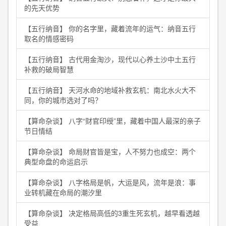
的先天优势
【五行纳音】 你的名字里，藏着流年的运气：纳音五行
取名的情感密码
【五行纳音】 古代用金淘沙，现代以心养土沙中土五行
补救的破局智慧
【五行纳音】 天河水命的地域补救玄机：南北水火大不
同，你的城市选对了吗？
【算命杂谈】 八字“财官印绶”里，藏着中国人最深的亲子
节日情结
【算命杂谈】 命局财官皆是宝，人不努力也成空：两个
典型命盘的命运启示
【算命杂谈】 八字格局是帆，大运是风，流年是浪：事
业转机藏在命局的潮汐里
【算命杂谈】 决定格局高低的3重生死玄机，越早看透越
受益