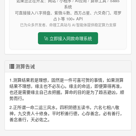
如果您正在开发：网站 / 小程序 / AI应用 / 算命工具 / SaaS
系统
可直接接入八字排盘、紫微斗数、西方占星、六爻奇门、塔罗
占卜等 100+ API
已为众多开发者、命理工具站与 AI 智能体提供稳定算力支撑
🚀 立即接入同款命理系统
测算告诫
1.测算结果若是理想，固然是一件可喜可贺的事情，如果测算
结果不理想，缘主也不必灰心。缘主的命运，即便算得再准，
也还是需要缘主自己去把握。算命的目的是为了趋吉避凶，顺
势而行。
2.正所谓一命二运三风水，四积阴德五读书，六名七相八敬
神，九交贵人十修身。平时积善行德，心存善念，必有善行，
善念善行，天必佑之。