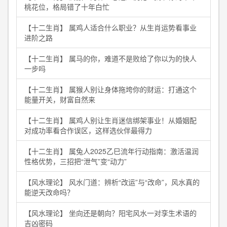
桃花位，格局错了十年白忙
【十二生肖】 属鸡人适合什么职业？从生肖运势看事业
进阶之路
【十二生肖】 属马的你，难道不是败给了你以为的快人
一步吗
【十二生肖】 属猴人别让身体拖垮你的财运：打通这个
能量开关，财富自然来
【十二生肖】 属鸡人别让生肖迷信绑架事业！从婚姻配
对成功率看合作误区，这样选伙伴最得力
【十二生肖】 属兔人2025乙巳流年行动指南：激活温润
性格优势，三招把“泄气”变“动力”
【风水理论】 风水门道：辨析“改运”与“改命”，风水真的
能逆天改命吗？
【风水理论】 坐向还是朝向？阳宅风水一对孪生术语的
吉凶密码