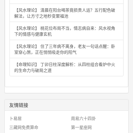
【风水理论】 清晨在阳台喝茶竟损贵人运？五行配色破
解法，让方寸之地秒变聚福池
【风水理论】 桃花位布局不当，情志病自来：风水视角
下的情感与健康玄机
【风水理论】 住了三年病不离身，老友一句话点醒：卧
室穿心煞，正在悄悄吸走你的阳气
【命理知识】 丁卯日柱深度解析：从四柱组合看炉中火
的生命力与破局之道
友情链接
卜易居
周易六十四卦
三藏网免费算命
第一星座网