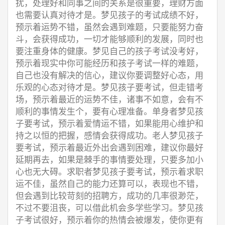
扰，处理好和同事之间的关系是很重要，理财方面
也需要认真对待才是。梦见孩子的考试成绩不好，
预示着运势不错，虽然会遇到难题，只要能努力奋
斗，会获得成功，一切才能够顺利的发展，同时也
要注重身体的健康。梦见自己的孩子考试没考好，
预示着现实中你可能经历和孩子考试一样的难题，
自己也没有解决的信心，建议你要调整好心态，用
乐观的心态对待才是。梦见孩子要考试，但走错考
场，预示着最近的运势不佳，诸事不如意，会有不
顺利的事情发生个，要有心理准备。单身者梦见孩
子要考试，预示着爱情运不错，如果能用心维护和
持之以恒的把握，感情会获得成功。老人梦见孩子
要考试，预示着最近外出会遇到困难，建议你最好
延期再去，如果是棘手的事情要处理，只要多加小
心也无大碍。求职者梦见孩子要考试，预示着求职
运不佳，虽然自己的能力还算可以，表现也不错，
但会遇到比较苛刻的招聘方，成功的几率很渺茫，
不过不要沮丧，可以借此机会多学些学习。梦见孩
子考试很好，预示着你的热情会被爆发，使你更有