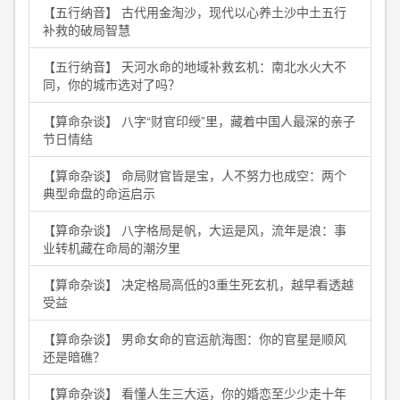
【五行纳音】 古代用金淘沙，现代以心养土沙中土五行
补救的破局智慧
【五行纳音】 天河水命的地域补救玄机：南北水火大不
同，你的城市选对了吗？
【算命杂谈】 八字“财官印绶”里，藏着中国人最深的亲子
节日情结
【算命杂谈】 命局财官皆是宝，人不努力也成空：两个
典型命盘的命运启示
【算命杂谈】 八字格局是帆，大运是风，流年是浪：事
业转机藏在命局的潮汐里
【算命杂谈】 决定格局高低的3重生死玄机，越早看透越
受益
【算命杂谈】 男命女命的官运航海图：你的官星是顺风
还是暗礁？
【算命杂谈】 看懂人生三大运，你的婚恋至少少走十年