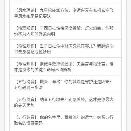
【风水理论】 九星轮转掌方位，宅运兴衰有玄机玄空飞
星风水布局易记要诀
【命理知识】 丁酉日柱性格深度拆解：灯火熔金，你那
份不为人知的外柔内明
【命理知识】 壬子日柱命中财库究竟在哪儿？我翻遍命
书亲身验证戌位妙用
【命理知识】 紫微斗数择偶迷思：夫妻宫与福德宫，谁
才是良缘的关键？命局术语辨析
【五行纳音】 城头土命格：你的城墙是守护还是囚笼？
五行破局三步法
【五行纳音】 纳音五行缺失？别急着补，这才是你最大
的先天优势
【五行纳音】 你的名字里，藏着流年的运气：纳音五行
取名的情感密码