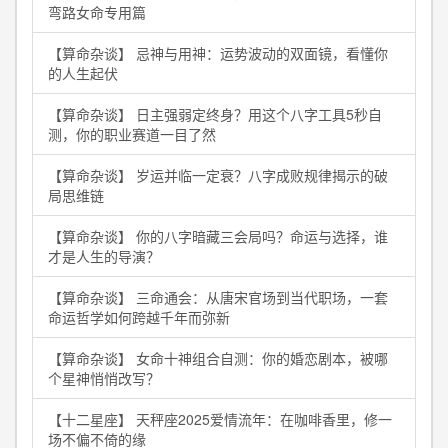
弯路女命专用篇
【算命杂谈】 忌神与用神：运势波动的双面镜，看懂你
的人生起伏
【算命杂谈】 日主强弱定终身？用这个八字工具5秒自
测，你的职业赛道一目了然
【算命杂谈】 岁运并临一定衰？八字成败规律揭示的破
局思维链
【算命杂谈】 你的八字暗藏三会局吗？命运与选择，谁
才是人生的导演？
【算命杂谈】 三命通会：从唐宋官场到当代职场，一套
命运哲学如何跨越千年而弥新
【算命杂谈】 女命十神组合自测：你的婚恋剧本，被哪
个星神悄悄改写？
【十二星座】 天秤座2025爱情流年：在咖啡香里，修一
场不偏不倚的缘