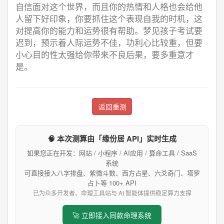
自信面对这个世界，而且你的热情和人格也会给他
人留下好印象，你要抓住这个表现自我的时机，这
对提高你的能力和运势很有帮助。梦见孩子考试要
迟到，预示着人际运势不佳，功利心比较重，但要
小心目的性太强给你带来不良后果，要多重意才
是。
返回重测
🧠 本次测算由「缘份居 API」实时生成
如果您正在开发：网站 / 小程序 / AI应用 / 算命工具 / SaaS
系统
可直接接入八字排盘、紫微斗数、西方占星、六爻奇门、塔罗
占卜等 100+ API
已为众多开发者、命理工具站与 AI 智能体提供稳定算力支撑
🚀 立即接入同款命理系统