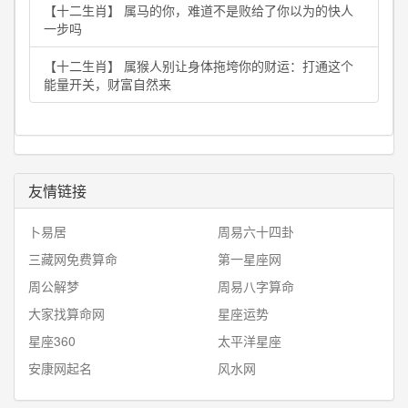
【十二生肖】 属马的你，难道不是败给了你以为的快人
一步吗
【十二生肖】 属猴人别让身体拖垮你的财运：打通这个
能量开关，财富自然来
友情链接
卜易居
周易六十四卦
三藏网免费算命
第一星座网
周公解梦
周易八字算命
大家找算命网
星座运势
星座360
太平洋星座
安康网起名
风水网