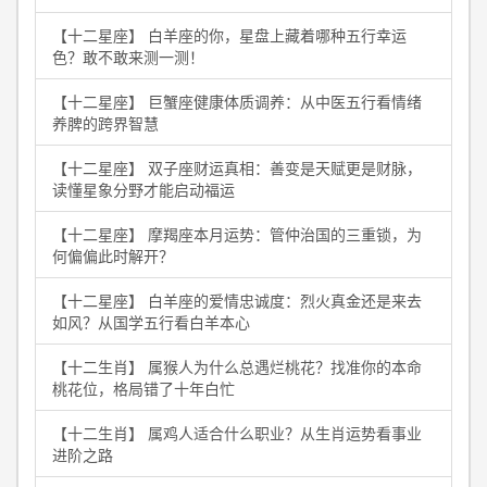
【十二星座】 白羊座的你，星盘上藏着哪种五行幸运
色？敢不敢来测一测！
【十二星座】 巨蟹座健康体质调养：从中医五行看情绪
养脾的跨界智慧
【十二星座】 双子座财运真相：善变是天赋更是财脉，
读懂星象分野才能启动福运
【十二星座】 摩羯座本月运势：管仲治国的三重锁，为
何偏偏此时解开？
【十二星座】 白羊座的爱情忠诚度：烈火真金还是来去
如风？从国学五行看白羊本心
【十二生肖】 属猴人为什么总遇烂桃花？找准你的本命
桃花位，格局错了十年白忙
【十二生肖】 属鸡人适合什么职业？从生肖运势看事业
进阶之路