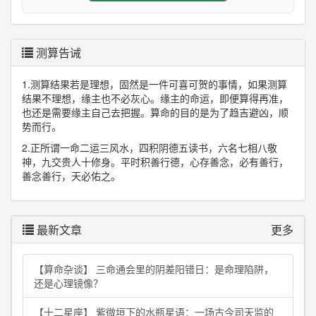
测算告诫
1.测算结果若是理想，固然是一件可喜可贺的事情，如果测算
结果不理想，缘主也不必灰心。缘主的命运，即便算得再准，
也还是需要缘主自己去把握。算命的目的是为了趋吉避凶，顺
势而行。
2.正所谓一命二运三风水，四积阴德五读书，六名七相八敬
神，九交贵人十修身。平时积善行德，心存善念，必有善行，
善念善行，天必佑之。
最新文章
更多
【算命杂谈】 三命通会里的阴差阳错日：是命理陷阱，
还是心理镜像？
【十二星座】 紫微垣下的水瓶星语：一场古今司天监的