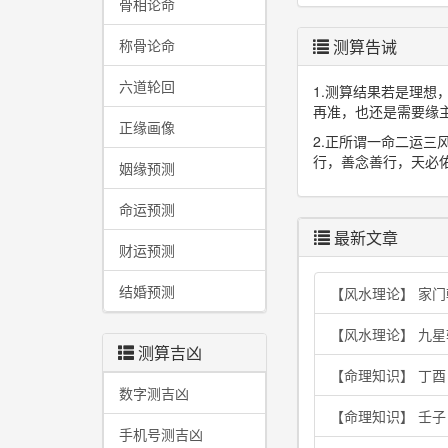
骨相论命
称骨论命
测算告诫
六道轮回
1.测算结果若是理
再准，也还是需要缘
正缘画像
2.正所谓一命二运
行，善念善行，天必
姻缘预测
命运预测
最新文章
财运预测
结婚预测
【风水理论】 家
【风水理论】 九
测算吉凶
【命理知识】 丁
数字测吉凶
【命理知识】 壬
手机号测吉凶