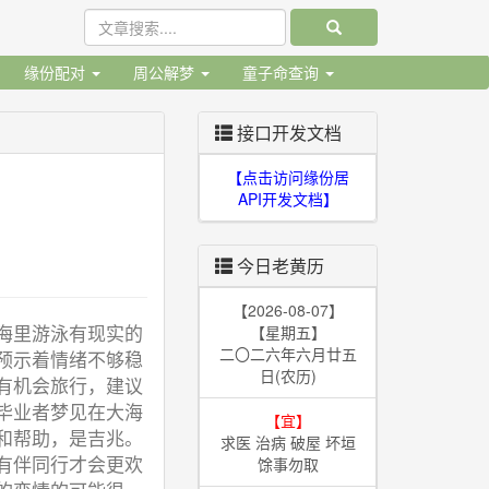
缘份配对
周公解梦
童子命查询
接口开发文档
【点击访问缘份居
API开发文档】
今日老黄历
【2026-08-07】
海里游泳有现实的
【星期五】
二〇二六年六月廿五
预示着情绪不够稳
日(农历)
有机会旅行，建议
毕业者梦见在大海
【宜】
和帮助，是吉兆。
求医 治病 破屋 坏垣
有伴同行才会更欢
馀事勿取