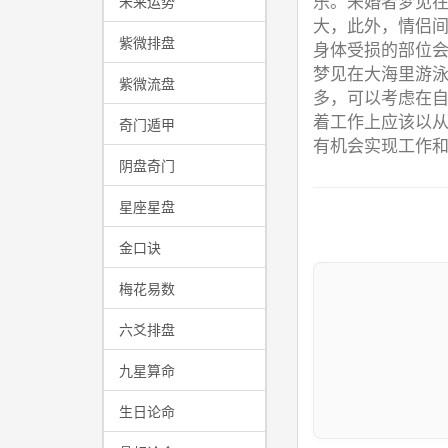
乐。未婚者梦见
未来运势
大，此外，情侣
紫微排盘
身体受损的部位
梦见在大海里游
紫微流盘
多，可以考虑在
着工作上应该以
奇门遁甲
有机会实现工作
阴盘奇门
星座星盘
金口诀
梅花易数
六爻排盘
九星算命
生日论命