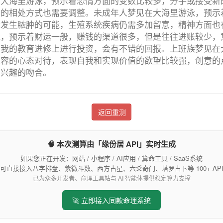
在大海里游泳，预示着恋情方面的变数比较多，分手或接受新
间的相处方式也需要调整。未成年人梦见在大海里游泳，预示
会发生脓肿的可能，生殖系统疾病仍需多加留意，精神方面也
泳，预示着财运一般，赚钱的渠道很多，但是往往进账较少，
自我的教育进修上进行投资，会有不错的回报。上班族梦见在
从容的心态对待，表现自我和实现价值的欲望比较强，创意的
和兴趣的吻合。
返回重测
🧠 本次测算由「缘份居 API」实时生成
如果您正在开发：网站 / 小程序 / AI应用 / 算命工具 / SaaS系统
可直接接入八字排盘、紫微斗数、西方占星、六爻奇门、塔罗占卜等 100+ AP
已为众多开发者、命理工具站与 AI 智能体提供稳定算力支撑
🚀 立即接入同款命理系统