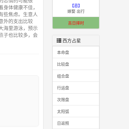
的恋情的可能很
【忌】
着身体健康不佳，
嫁娶 出行
有些焦虑。生意人
意外的支出比较
吉日择时
大海里游泳，预示
点子也比较多，会
西方占星
本命盘
比较盘
组合盘
行运盘
I
次限盘
太阳弧
日返照