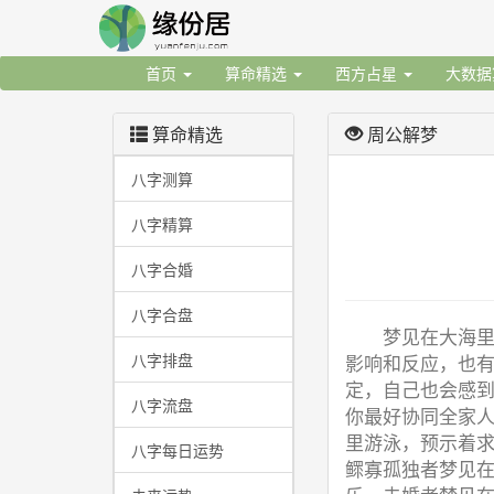
首页
算命精选
西方占星
大数
算命精选
周公解梦
八字测算
八字精算
八字合婚
八字合盘
梦见在大海
八字排盘
影响和反应，也
定，自己也会感
八字流盘
你最好协同全家
里游泳，预示着
八字每日运势
鳏寡孤独者梦见