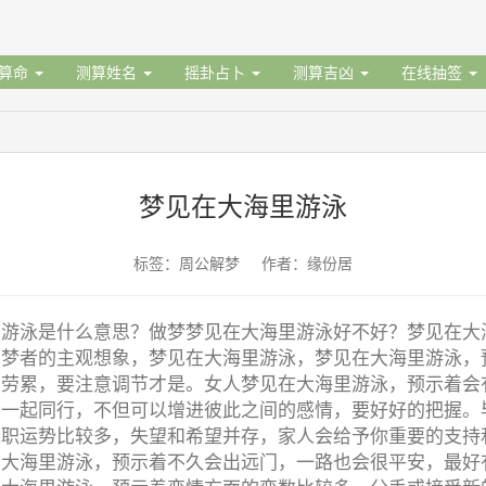
据算命
测算姓名
摇卦占卜
测算吉凶
在线抽签
梦见在大海里游泳
标签：周公解梦 作者：缘份居
里游泳是什么意思？做梦梦见在大海里游泳好不好？梦见在大
有梦者的主观想象，梦见在大海里游泳，梦见在大海里游泳，
到劳累，要注意调节才是。女人梦见在大海里游泳，预示着会
人一起同行，不但可以增进彼此之间的感情，要好好的把握。
求职运势比较多，失望和希望并存，家人会给予你重要的支持
在大海里游泳，预示着不久会出远门，一路也会很平安，最好