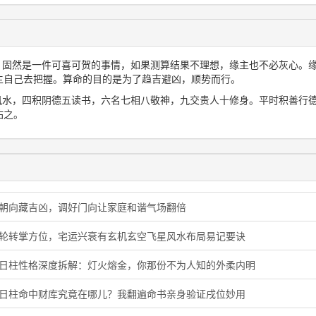
想，固然是一件可喜可贺的事情，如果测算结果不理想，缘主也不必灰心。
主自己去把握。算命的目的是为了趋吉避凶，顺势而行。
三风水，四积阴德五读书，六名七相八敬神，九交贵人十修身。平时积善行
佑之。
门朝向藏吉凶，调好门向让家庭和谐气场翻倍
星轮转掌方位，宅运兴衰有玄机玄空飞星风水布局易记要诀
酉日柱性格深度拆解：灯火熔金，你那份不为人知的外柔内明
子日柱命中财库究竟在哪儿？我翻遍命书亲身验证戌位妙用