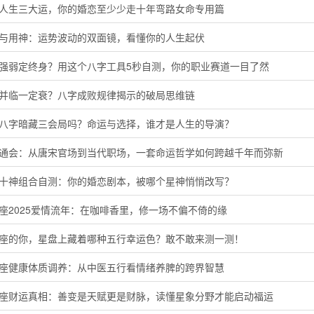
懂人生三大运，你的婚恋至少少走十年弯路女命专用篇
神与用神：运势波动的双面镜，看懂你的人生起伏
主强弱定终身？用这个八字工具5秒自测，你的职业赛道一目了然
运并临一定衰？八字成败规律揭示的破局思维链
的八字暗藏三会局吗？命运与选择，谁才是人生的导演？
命通会：从唐宋官场到当代职场，一套命运哲学如何跨越千年而弥新
命十神组合自测：你的婚恋剧本，被哪个星神悄悄改写？
座2025爱情流年：在咖啡香里，修一场不偏不倚的缘
羊座的你，星盘上藏着哪种五行幸运色？敢不敢来测一测！
蟹座健康体质调养：从中医五行看情绪养脾的跨界智慧
子座财运真相：善变是天赋更是财脉，读懂星象分野才能启动福运