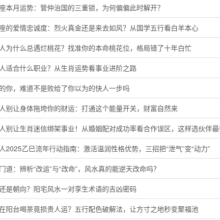
羯座本月运势：管仲治国的三重锁，为何偏偏此时解开？
羊座的爱情忠诚度：烈火真金还是来去如风？从国学五行看白羊本心
猴人为什么总遇烂桃花？找准你的本命桃花位，格局错了十年白忙
鸡人适合什么职业？从生肖运势看事业进阶之路
马的你，难道不是败给了你以为的快人一步吗
猴人别让身体拖垮你的财运：打通这个能量开关，财富自然来
鸡人别让生肖迷信绑架事业！从婚姻配对成功率看合作误区，这样选伙伴最
人2025乙巳流年行动指南：激活温润性格优势，三招把“泄气”变“动力”
门道：辨析“改运”与“改命”，风水真的能逆天改命吗？
向还是朝向？阳宅风水一对孪生术语的吉凶密码
晨在阳台喝茶竟损贵人运？五行配色破解法，让方寸之地秒变聚福池