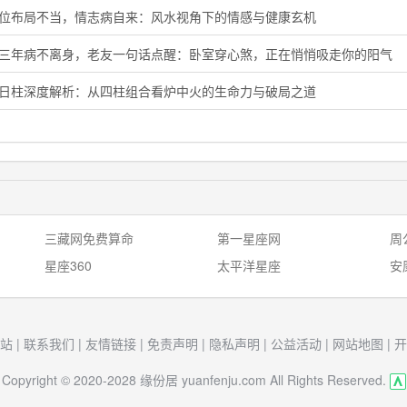
花位布局不当，情志病自来：风水视角下的情感与健康玄机
了三年病不离身，老友一句话点醒：卧室穿心煞，正在悄悄吸走你的阳气
卯日柱深度解析：从四柱组合看炉中火的生命力与破局之道
三藏网免费算命
第一星座网
周
星座360
太平洋星座
安
站
|
联系我们
|
友情链接
|
免责声明
|
隐私声明
|
公益活动
|
网站地图
|
开
Copyright © 2020-2028 缘份居 yuanfenju.com All Rights Reserved.