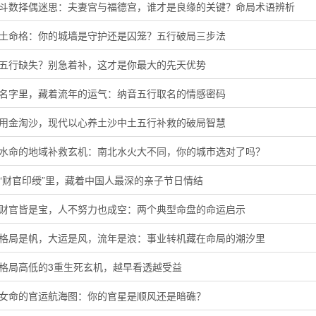
微斗数择偶迷思：夫妻宫与福德宫，谁才是良缘的关键？命局术语辨析
头土命格：你的城墙是守护还是囚笼？五行破局三步法
音五行缺失？别急着补，这才是你最大的先天优势
的名字里，藏着流年的运气：纳音五行取名的情感密码
代用金淘沙，现代以心养土沙中土五行补救的破局智慧
河水命的地域补救玄机：南北水火大不同，你的城市选对了吗？
“财官印绶”里，藏着中国人最深的亲子节日情结
局财官皆是宝，人不努力也成空：两个典型命盘的命运启示
字格局是帆，大运是风，流年是浪：事业转机藏在命局的潮汐里
定格局高低的3重生死玄机，越早看透越受益
命女命的官运航海图：你的官星是顺风还是暗礁？