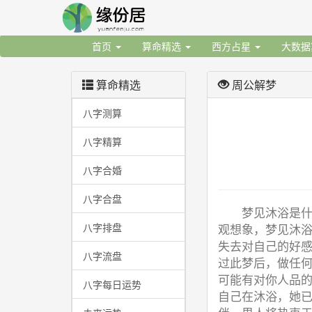
首页
算命精选
西方占星
大数
算命精选
周公解梦
八字测算
八字精算
八字合婚
八字合盘
梦见沐浴是
八字排盘
观想象，梦见沐
失去对自己的好
八字流盘
过此梦后，做任
可能有对你人品
八字每日运势
自己在沐浴，她