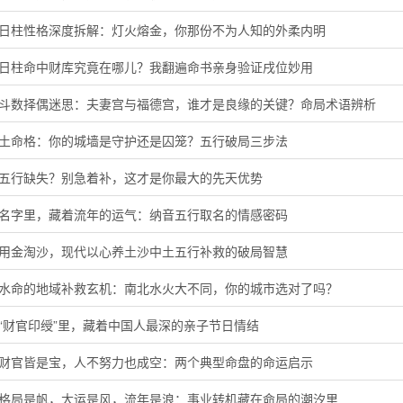
酉日柱性格深度拆解：灯火熔金，你那份不为人知的外柔内明
子日柱命中财库究竟在哪儿？我翻遍命书亲身验证戌位妙用
微斗数择偶迷思：夫妻宫与福德宫，谁才是良缘的关键？命局术语辨析
头土命格：你的城墙是守护还是囚笼？五行破局三步法
音五行缺失？别急着补，这才是你最大的先天优势
的名字里，藏着流年的运气：纳音五行取名的情感密码
代用金淘沙，现代以心养土沙中土五行补救的破局智慧
河水命的地域补救玄机：南北水火大不同，你的城市选对了吗？
“财官印绶”里，藏着中国人最深的亲子节日情结
局财官皆是宝，人不努力也成空：两个典型命盘的命运启示
字格局是帆，大运是风，流年是浪：事业转机藏在命局的潮汐里