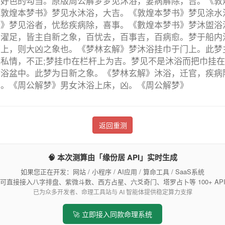
于好色的勾当。原版周公解梦梦见沐浴，妻病解除，吉。《敦
《敦煌本梦书》梦见水沐浴，大吉。《敦煌本梦书》梦见涂水
书》梦见浴者，忧愁疾病除，喜事。《數煌本梦书》梦沐盥浴
、濯足，皆主自新之象，百忧去，百事吉，百病愈。梦于船内
面上，则大凶之象也。《梦林玄解》梦沐浴挂巾于门上。此梦
私情，不正;梦挂巾在栏杆上为吉。梦见不是沐浴而把巾挂
沐浴盆中。此梦为日新之象。《梦林玄解》沐浴，迁官，疾病
安。《周公解梦》男女沐浴上床，凶。《周公解梦》
返回重测
🧠 本次测算由「缘份居 API」实时生成
如果您正在开发：网站 / 小程序 / AI应用 / 算命工具 / SaaS系统
可直接接入八字排盘、紫微斗数、西方占星、六爻奇门、塔罗占卜等 100+ AP
已为众多开发者、命理工具站与 AI 智能体提供稳定算力支撑
🚀 立即接入同款命理系统