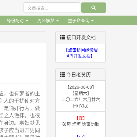
缘份配对
周公解梦
童子命查询
接口开发文档
【点击访问缘份居
API开发文档】
今日老黄历
【2026-08-08】
应，也有梦者的主
【星期六】
二〇二六年六月廿六
别人的干扰使对方
日(农历)
，是通奸行为。做
烦之人做伴。也很
【宜】
在身边。寡妇梦见
破屋 坏垣 馀事勿取
孩子应当避开男同
【忌】