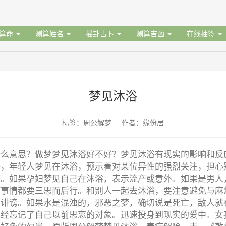
据算命
测算姓名
摇卦占卜
测算吉凶
在线抽签
梦见沐浴
标签：周公解梦 作者：缘份居
什么意思？做梦梦见沐浴好不好？梦见沐浴有现实的影响和反
浴，年轻人梦见在沐浴，预示着对某位异性的强烈关注，担心
感。如果孕妇梦见自己在沐浴，表示流产或意外。如果是男人
何事情都要三思而后行。和别人一起去沐浴，要注意避免与麻
的诽谤。如果水是混浊的，邪恶之梦，确切说是死亡，敌人就
已经忘记了自己以前思恋的对象。迅速投身到现实的爱中。女