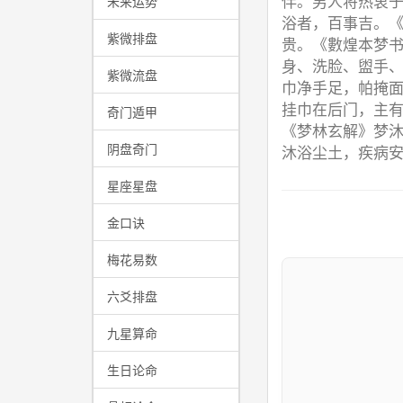
伴。男人将热衷
未来运势
浴者，百事吉。
紫微排盘
贵。《數煌本梦
身、洗脸、盥手
紫微流盘
巾净手足，帕掩
挂巾在后门，主有
奇门遁甲
《梦林玄解》梦
阴盘奇门
沐浴尘土，疾病
星座星盘
金口诀
梅花易数
六爻排盘
九星算命
生日论命