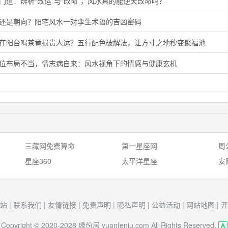
门道：辨析“改运”与“改命”，风水真的能逆天改命吗？
向还是朝向？阳宅风水一对孪生术语的吉凶密码
晨在阳台喝茶竟损贵人运？五行配色破解法，让方寸之地秒变聚福池
花位布局不当，情志病自来：风水视角下的情感与健康玄机
三藏网免费算命
第一星座网
周
星座360
太平洋星座
安
站
|
联系我们
|
友情链接
|
免责声明
|
隐私声明
|
公益活动
|
网站地图
|
开
Copyright © 2020-2028 缘份居 yuanfenju.com All Rights Reserved.