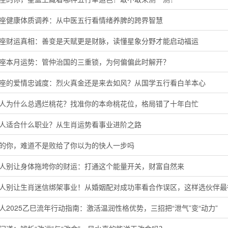
蟹座健康体质调养：从中医五行看情绪养脾的跨界智慧
子座财运真相：善变是天赋更是财脉，读懂星象分野才能启动福运
羯座本月运势：管仲治国的三重锁，为何偏偏此时解开？
羊座的爱情忠诚度：烈火真金还是来去如风？从国学五行看白羊本心
猴人为什么总遇烂桃花？找准你的本命桃花位，格局错了十年白忙
鸡人适合什么职业？从生肖运势看事业进阶之路
马的你，难道不是败给了你以为的快人一步吗
猴人别让身体拖垮你的财运：打通这个能量开关，财富自然来
鸡人别让生肖迷信绑架事业！从婚姻配对成功率看合作误区，这样选伙伴最
人2025乙巳流年行动指南：激活温润性格优势，三招把“泄气”变“动力”