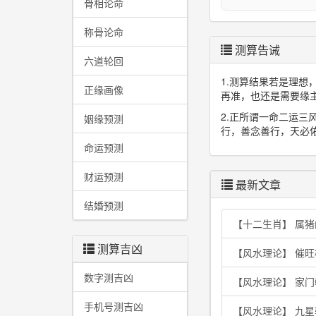
骨相论命
称骨论命
测算告诫
六道轮回
1.测算结果若是理
正缘画像
再准，也还是需要缘
2.正所谓一命二运
姻缘预测
行，善念善行，天必
命运预测
财运预测
最新文章
结婚预测
【十二生肖】 属
测算吉凶
【风水理论】 催
数字测吉凶
【风水理论】 家
手机号测吉凶
【风水理论】 九