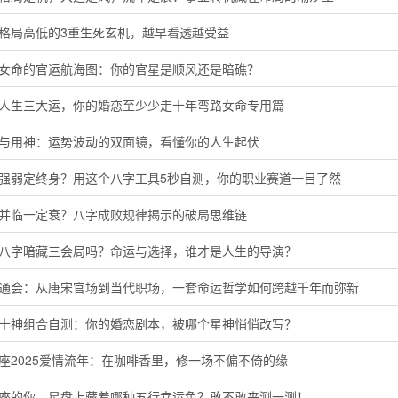
定格局高低的3重生死玄机，越早看透越受益
命女命的官运航海图：你的官星是顺风还是暗礁？
懂人生三大运，你的婚恋至少少走十年弯路女命专用篇
神与用神：运势波动的双面镜，看懂你的人生起伏
主强弱定终身？用这个八字工具5秒自测，你的职业赛道一目了然
运并临一定衰？八字成败规律揭示的破局思维链
的八字暗藏三会局吗？命运与选择，谁才是人生的导演？
命通会：从唐宋官场到当代职场，一套命运哲学如何跨越千年而弥新
命十神组合自测：你的婚恋剧本，被哪个星神悄悄改写？
座2025爱情流年：在咖啡香里，修一场不偏不倚的缘
羊座的你，星盘上藏着哪种五行幸运色？敢不敢来测一测！