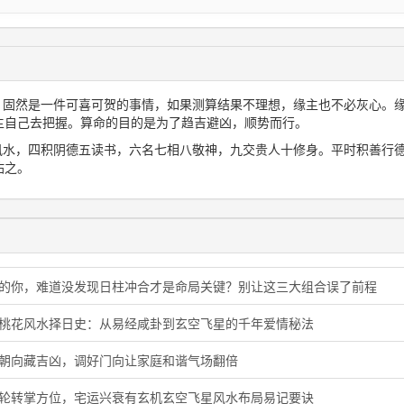
想，固然是一件可喜可贺的事情，如果测算结果不理想，缘主也不必灰心。
主自己去把握。算命的目的是为了趋吉避凶，顺势而行。
三风水，四积阴德五读书，六名七相八敬神，九交贵人十修身。平时积善行
佑之。
猪的你，难道没发现日柱冲合才是命局关键？别让这三大组合误了前程
旺桃花风水择日史：从易经咸卦到玄空飞星的千年爱情秘法
门朝向藏吉凶，调好门向让家庭和谐气场翻倍
星轮转掌方位，宅运兴衰有玄机玄空飞星风水布局易记要诀