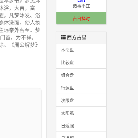
煌本梦书》梦见沐
诸事不宜
沐浴，大吉，富
濯。凡梦沐发、浴
吉日择时
涤体洗面，使人执
主远亲外客至。梦
在门首，为不祥。
西方占星
除。《周公解梦》
本命盘
比较盘
组合盘
行运盘
次限盘
I
太阳弧
日返照