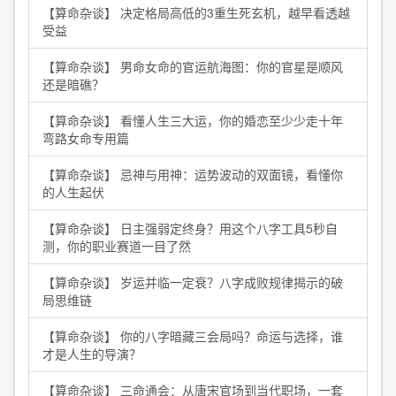
【算命杂谈】 决定格局高低的3重生死玄机，越早看透越
受益
【算命杂谈】 男命女命的官运航海图：你的官星是顺风
还是暗礁？
【算命杂谈】 看懂人生三大运，你的婚恋至少少走十年
弯路女命专用篇
【算命杂谈】 忌神与用神：运势波动的双面镜，看懂你
的人生起伏
【算命杂谈】 日主强弱定终身？用这个八字工具5秒自
测，你的职业赛道一目了然
【算命杂谈】 岁运并临一定衰？八字成败规律揭示的破
局思维链
【算命杂谈】 你的八字暗藏三会局吗？命运与选择，谁
才是人生的导演？
【算命杂谈】 三命通会：从唐宋官场到当代职场，一套