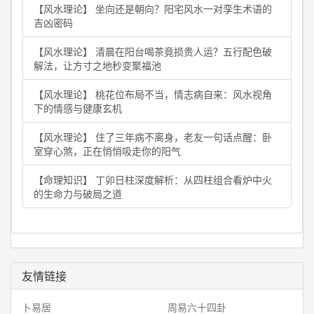
【风水理论】 坐向还是朝向？阳宅风水一对孪生术语的
吉凶密码
【风水理论】 清晨在阳台喝茶竟损贵人运？五行配色破
解法，让方寸之地秒变聚福池
【风水理论】 桃花位布局不当，情志病自来：风水视角
下的情感与健康玄机
【风水理论】 住了三年病不离身，老友一句话点醒：卧
室穿心煞，正在悄悄吸走你的阳气
【命理知识】 丁卯日柱深度解析：从四柱组合看炉中火
的生命力与破局之道
友情链接
卜易居
周易六十四卦