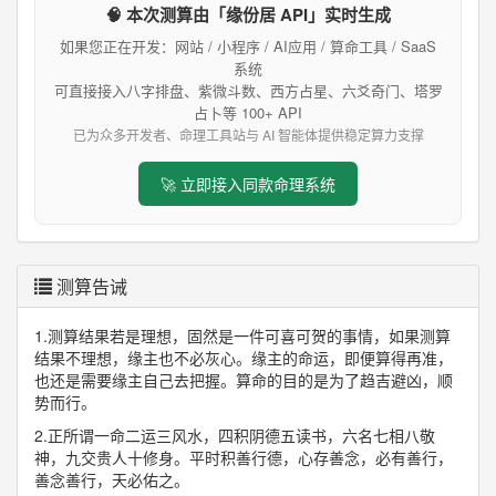
🧠 本次测算由「缘份居 API」实时生成
如果您正在开发：网站 / 小程序 / AI应用 / 算命工具 / SaaS
系统
可直接接入八字排盘、紫微斗数、西方占星、六爻奇门、塔罗
占卜等 100+ API
已为众多开发者、命理工具站与 AI 智能体提供稳定算力支撑
🚀 立即接入同款命理系统
测算告诫
1.测算结果若是理想，固然是一件可喜可贺的事情，如果测算
结果不理想，缘主也不必灰心。缘主的命运，即便算得再准，
也还是需要缘主自己去把握。算命的目的是为了趋吉避凶，顺
势而行。
2.正所谓一命二运三风水，四积阴德五读书，六名七相八敬
神，九交贵人十修身。平时积善行德，心存善念，必有善行，
善念善行，天必佑之。