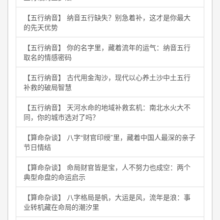
【五行纳音】 纳音五行缺失？别急着补，这才是你最大
的先天优势
【五行纳音】 你的名字里，藏着流年的运气：纳音五行
取名的情感密码
【五行纳音】 古代用金淘沙，现代以心养土沙中土五行
补救的破局智慧
【五行纳音】 天河水命的地域补救玄机：南北水火大不
同，你的城市选对了吗？
【算命杂谈】 八字“财官印绶”里，藏着中国人最深的亲子
节日情结
【算命杂谈】 命局财官皆是宝，人不努力也成空：两个
典型命盘的命运启示
【算命杂谈】 八字格局是帆，大运是风，流年是浪：事
业转机藏在命局的潮汐里