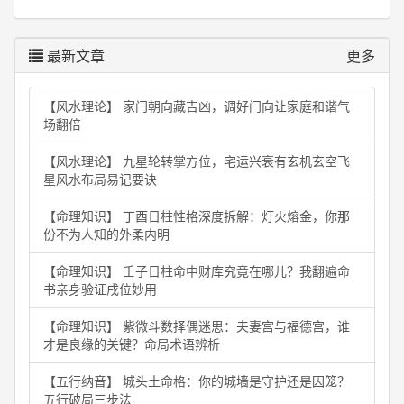
最新文章
更多
【风水理论】 家门朝向藏吉凶，调好门向让家庭和谐气
场翻倍
【风水理论】 九星轮转掌方位，宅运兴衰有玄机玄空飞
星风水布局易记要诀
【命理知识】 丁酉日柱性格深度拆解：灯火熔金，你那
份不为人知的外柔内明
【命理知识】 壬子日柱命中财库究竟在哪儿？我翻遍命
书亲身验证戌位妙用
【命理知识】 紫微斗数择偶迷思：夫妻宫与福德宫，谁
才是良缘的关键？命局术语辨析
【五行纳音】 城头土命格：你的城墙是守护还是囚笼？
五行破局三步法