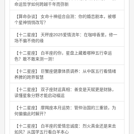
命运哲学如何跨越千年而弥新
【算命杂谈】 女命十神组合自测：你的婚恋剧本，被哪
个星神悄悄改写？
【十二星座】 天秤座2025爱情流年：在咖啡香里，修一
场不偏不倚的缘
【十二星座】 白羊座的你，星盘上藏着哪种五行幸运
色？敢不敢来测一测！
【十二星座】 巨蟹座健康体质调养：从中医五行看情绪
养脾的跨界智慧
【十二星座】 双子座财运真相：善变是天赋更是财脉，
读懂星象分野才能启动福运
【十二星座】 摩羯座本月运势：管仲治国的三重锁，为
何偏偏此时解开？
【十二星座】 白羊座的爱情忠诚度：烈火真金还是来去
如风？从国学五行看白羊本心