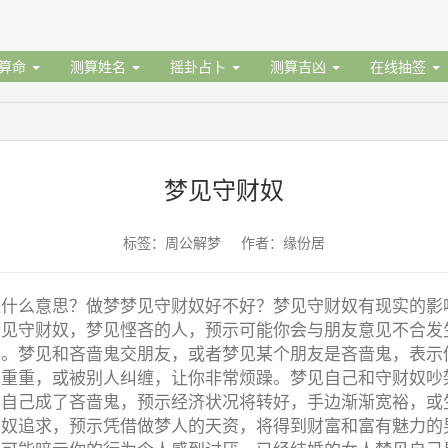
据算命
测算姓名
摇卦占卜
测算吉凶
在线抽签
梦见守财奴
标签：周公解梦 作者：缘份居
是什么意思？做梦梦见守财奴好不好？梦见守财奴有现实的影
梦见守财奴，梦见悭吝的人，预示可能你会与朋友意见不合发
爱。梦见和吝啬鬼交朋友，或者梦见某个朋友是吝啬鬼，表示
力重重，或被别人纠缠，让你非常烦躁。梦见自己和守财奴吵
见自己成了吝啬鬼，预示经济状况将转好，手边渐渐宽裕，或
财奴追求，预示凭借做梦人的天资，将得到财富和富有魅力的