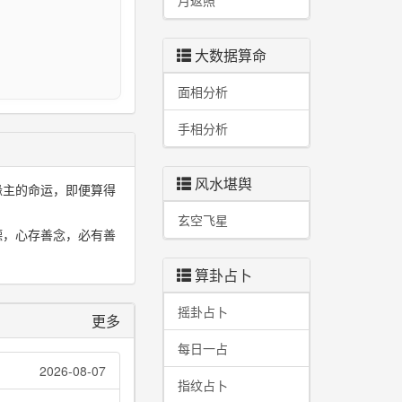
月返照
I
大数据算命
面相分析
手相分析
风水堪舆
缘主的命运，即便算得
玄空飞星
德，心存善念，必有善
算卦占卜
摇卦占卜
更多
每日一占
2026-08-07
指纹占卜