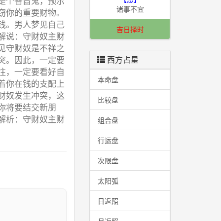
是个吝啬鬼，预示
诸事不宜
窃你的重要财物。
钱。男人梦见自己
吉日择时
解说：守财奴主财
见守财奴是不祥之
突。因此，一定要
西方占星
往，一定要看好自
本命盘
着你在钱的支配上
财奴发生冲突，这
比较盘
你将要结交新朋
解析：守财奴主财
组合盘
行运盘
次限盘
太阳弧
日返照