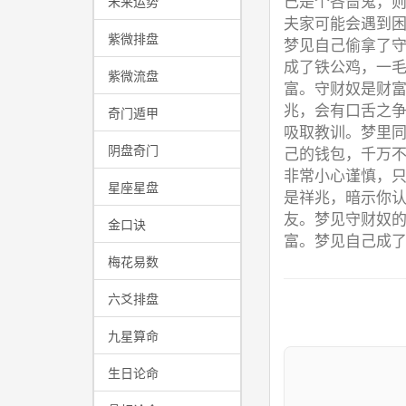
己是个吝啬鬼，
未来运势
夫家可能会遇到
紫微排盘
梦见自己偷拿了
成了铁公鸡，一
紫微流盘
富。守财奴是财
兆，会有口舌之
奇门遁甲
吸取教训。梦里
阴盘奇门
己的钱包，千万
非常小心谨慎，
星座星盘
是祥兆，暗示你
友。梦见守财奴
金口诀
富。梦见自己成
梅花易数
六爻排盘
九星算命
生日论命