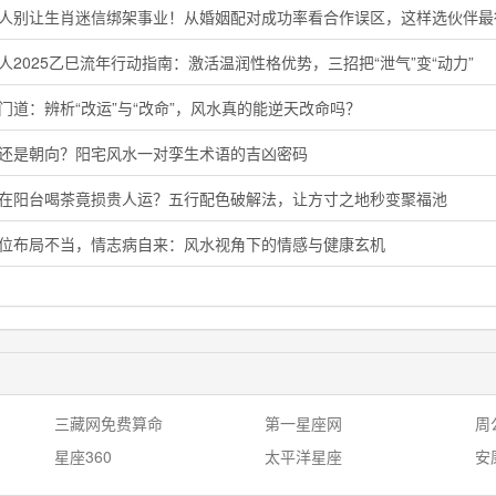
鸡人别让生肖迷信绑架事业！从婚姻配对成功率看合作误区，这样选伙伴最
人2025乙巳流年行动指南：激活温润性格优势，三招把“泄气”变“动力”
门道：辨析“改运”与“改命”，风水真的能逆天改命吗？
向还是朝向？阳宅风水一对孪生术语的吉凶密码
晨在阳台喝茶竟损贵人运？五行配色破解法，让方寸之地秒变聚福池
花位布局不当，情志病自来：风水视角下的情感与健康玄机
三藏网免费算命
第一星座网
周
星座360
太平洋星座
安