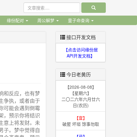
缘份配对
周公解梦
童子命查询
接口开发文档
【点击访问缘份居
API开发文档】
今日老黄历
【2026-08-08】
响和反应，也有梦
【星期六】
二〇二六年六月廿六
生争执，或者由于
日(农历)
你可能会遇到倒霉
架，预示你将结识
【宜】
生意上将发财。未
破屋 坏垣 馀事勿取
男子。梦中觉得自
【忌】