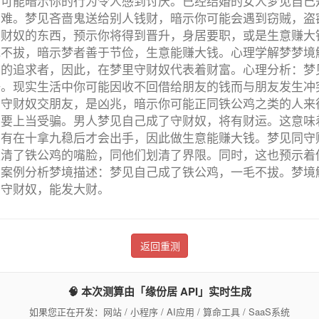
则可能暗示你的行为令人感到讨厌。已经结婚的女人梦见自己
困难。梦见吝啬鬼送给别人钱财，暗示你可能会遇到窃贼，盗
守财奴的东西，预示你将得到晋升，身居要职，或是生意赚大
毛不拔，暗示梦者善于节俭，生意能赚大钱。心理学解梦梦境
富的追求者，因此，在梦里守财奴代表着财富。心理分析：梦
争。现实生活中你可能因收不回借给朋友的钱而与朋友发生冲
同守财奴交朋友，是凶兆，暗示你可能正同铁公鸡之类的人来
不要上当受骗。男人梦见自己成了守财奴，将有财运。这意味
只有在十拿九稳后才会出手，因此做生意能赚大钱。梦见同守
认清了铁公鸡的嘴脸，同他们划清了界限。同时，这也预示着
的案例分析梦境描述：梦见自己成了铁公鸡，一毛不拔。梦境
了守财奴，能发大财。
返回重测
🧠 本次测算由「缘份居 API」实时生成
如果您正在开发：网站 / 小程序 / AI应用 / 算命工具 / SaaS系统