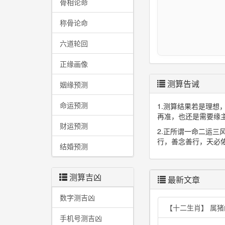
骨相论命
称骨论命
六道轮回
正缘画像
测算告诫
姻缘预测
命运预测
1.测算结果若是理
再准，也还是需要缘
财运预测
2.正所谓一命二运
行，善念善行，天必
结婚预测
测算吉凶
最新文章
数字测吉凶
【十二生肖】 属
手机号测吉凶