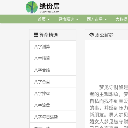
首页
算命精选
西方占星
大数
算命精选
周公解梦
八字测算
八字精算
八字合婚
八字合盘
梦见守财奴
八字排盘
者的主观想象，
自私而找不到真
八字流盘
的事，并感到压
新朋友。男人梦
八字每日运势
婚女人梦见被守