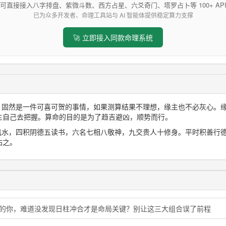
可直接接入八字排盘、紫微斗数、西方占星、六爻奇门、塔罗占卜等 100+ AP
已为众多开发者、命理工具站与 AI 智能体提供稳定算力支撑
🚀 立即接入同款命理系统
想，固然是一件可喜可贺的事情，如果测算结果不理想，缘主也不必灰心。
主自己去把握。算命的目的是为了趋吉避凶，顺势而行。
三风水，四积阴德五读书，六名七相八敬神，九交贵人十修身。平时积善行
佑之。
猪的你，难道没发现日柱冲合才是命局关键？别让这三大组合误了前程