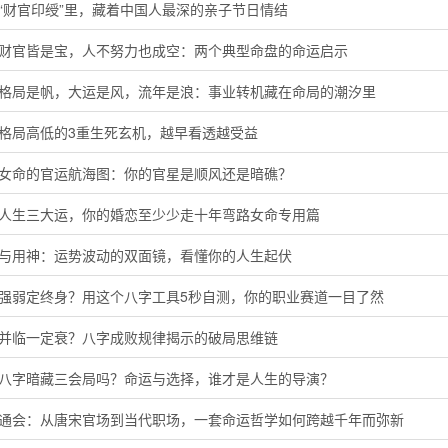
“财官印绶”里，藏着中国人最深的亲子节日情结
局财官皆是宝，人不努力也成空：两个典型命盘的命运启示
字格局是帆，大运是风，流年是浪：事业转机藏在命局的潮汐里
定格局高低的3重生死玄机，越早看透越受益
命女命的官运航海图：你的官星是顺风还是暗礁？
懂人生三大运，你的婚恋至少少走十年弯路女命专用篇
神与用神：运势波动的双面镜，看懂你的人生起伏
主强弱定终身？用这个八字工具5秒自测，你的职业赛道一目了然
运并临一定衰？八字成败规律揭示的破局思维链
的八字暗藏三会局吗？命运与选择，谁才是人生的导演？
命通会：从唐宋官场到当代职场，一套命运哲学如何跨越千年而弥新