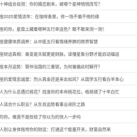
命十神组合自测：你的婚恋剧本，被哪个星神悄悄改写？
座2025爱情流年：在咖啡香里，修一场不偏不倚的缘
羊座的你，星盘上藏着哪种五行幸运色？敢不敢来测一测！
蟹座健康体质调养：从中医五行看情绪养脾的跨界智慧
子座财运真相：善变是天赋更是财脉，读懂星象分野才能启动福运
羯座本月运势：管仲治国的三重锁，为何偏偏此时解开？
羊座的爱情忠诚度：烈火真金还是来去如风？从国学五行看白羊本心
猴人为什么总遇烂桃花？找准你的本命桃花位，格局错了十年白忙
鸡人适合什么职业？从生肖运势看事业进阶之路
马的你，难道不是败给了你以为的快人一步吗
猴人别让身体拖垮你的财运：打通这个能量开关，财富自然来