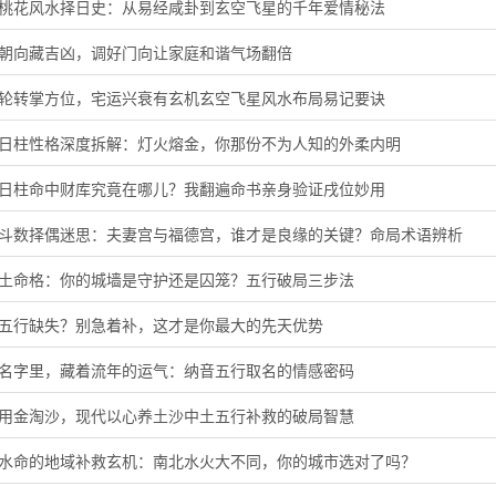
旺桃花风水择日史：从易经咸卦到玄空飞星的千年爱情秘法
门朝向藏吉凶，调好门向让家庭和谐气场翻倍
星轮转掌方位，宅运兴衰有玄机玄空飞星风水布局易记要诀
酉日柱性格深度拆解：灯火熔金，你那份不为人知的外柔内明
子日柱命中财库究竟在哪儿？我翻遍命书亲身验证戌位妙用
微斗数择偶迷思：夫妻宫与福德宫，谁才是良缘的关键？命局术语辨析
头土命格：你的城墙是守护还是囚笼？五行破局三步法
音五行缺失？别急着补，这才是你最大的先天优势
的名字里，藏着流年的运气：纳音五行取名的情感密码
代用金淘沙，现代以心养土沙中土五行补救的破局智慧
河水命的地域补救玄机：南北水火大不同，你的城市选对了吗？