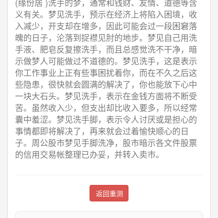
(缘份居 )洗手的梦，通常和钱财、友情、道德等含
义有关。梦见洗手，预示在经济上将陷入困境，收
入减少，开支却在增多，因此可能会过一段困窘落
魄的日子，沦落到捉襟见肘的地步。梦见自己用洗
手液、肥皂反复擦洗手，而且总感觉洗不干净，暗
示做梦人可能做过不道德的。梦见洗手，这是表示
你工作事业上正有些事困扰着你，而在不久之后这
些隐患，很快就会圆满的解决了，你也能放下心中
一块大石头。梦见洗手，表示在金钱方面将不断受
苦。虽然收入少，但支出却比收入要多，所以经常
囊中羞涩。梦见洗手脚，表示令人讨厌或是担心的
事情都即将解决了，再来就会过着愉快顺心的日
子。周公股市梦见手脚洗净，股市暗示各文件股票
的信用交易帐整理已办妥，并转入卖市。
返回重测