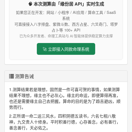
🧠 本次测算由「缘份居 API」实时生成
如果您正在开发：网站 / 小程序 / AI应用 / 算命工具 / SaaS
系统
可直接接入八字排盘、紫微斗数、西方占星、六爻奇门、塔罗
占卜等 100+ API
已为众多开发者、命理工具站与 AI 智能体提供稳定算力支撑
🚀 立即接入同款命理系统
测算告诫
1.测算结果若是理想，固然是一件可喜可贺的事情，如果测算
结果不理想，缘主也不必灰心。缘主的命运，即便算得再准，
也还是需要缘主自己去把握。算命的目的是为了趋吉避凶，顺
势而行。
2.正所谓一命二运三风水，四积阴德五读书，六名七相八敬
神，九交贵人十修身。平时积善行德，心存善念，必有善行，
善念善行，天必佑之。