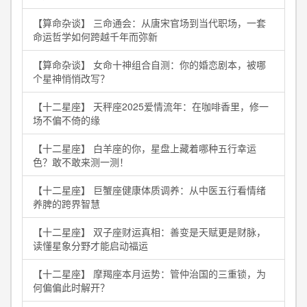
【算命杂谈】 三命通会：从唐宋官场到当代职场，一套
命运哲学如何跨越千年而弥新
【算命杂谈】 女命十神组合自测：你的婚恋剧本，被哪
个星神悄悄改写？
【十二星座】 天秤座2025爱情流年：在咖啡香里，修一
场不偏不倚的缘
【十二星座】 白羊座的你，星盘上藏着哪种五行幸运
色？敢不敢来测一测！
【十二星座】 巨蟹座健康体质调养：从中医五行看情绪
养脾的跨界智慧
【十二星座】 双子座财运真相：善变是天赋更是财脉，
读懂星象分野才能启动福运
【十二星座】 摩羯座本月运势：管仲治国的三重锁，为
何偏偏此时解开？