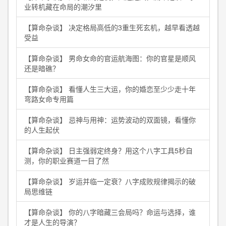
业转机藏在命局的潮汐里
【算命杂谈】 决定格局高低的3重生死玄机，越早看透越
受益
【算命杂谈】 男命女命的官运航海图：你的官星是顺风
还是暗礁？
【算命杂谈】 看懂人生三大运，你的婚恋至少少走十年
弯路女命专用篇
【算命杂谈】 忌神与用神：运势波动的双面镜，看懂你
的人生起伏
【算命杂谈】 日主强弱定终身？用这个八字工具5秒自
测，你的职业赛道一目了然
【算命杂谈】 岁运并临一定衰？八字成败规律揭示的破
局思维链
【算命杂谈】 你的八字暗藏三会局吗？命运与选择，谁
才是人生的导演？