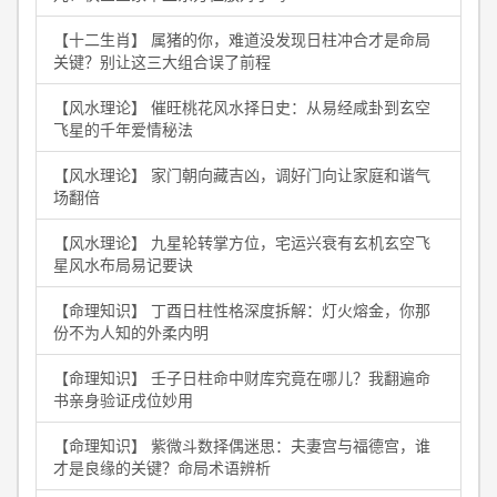
【十二生肖】 属猪的你，难道没发现日柱冲合才是命局
关键？别让这三大组合误了前程
【风水理论】 催旺桃花风水择日史：从易经咸卦到玄空
飞星的千年爱情秘法
【风水理论】 家门朝向藏吉凶，调好门向让家庭和谐气
场翻倍
【风水理论】 九星轮转掌方位，宅运兴衰有玄机玄空飞
星风水布局易记要诀
【命理知识】 丁酉日柱性格深度拆解：灯火熔金，你那
份不为人知的外柔内明
【命理知识】 壬子日柱命中财库究竟在哪儿？我翻遍命
书亲身验证戌位妙用
【命理知识】 紫微斗数择偶迷思：夫妻宫与福德宫，谁
才是良缘的关键？命局术语辨析