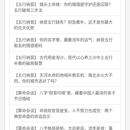
【五行纳音】 城头土命格：你的城墙是守护还是囚笼？
五行破局三步法
【五行纳音】 纳音五行缺失？别急着补，这才是你最大
的先天优势
【五行纳音】 你的名字里，藏着流年的运气：纳音五行
取名的情感密码
【五行纳音】 古代用金淘沙，现代以心养土沙中土五行
补救的破局智慧
【五行纳音】 天河水命的地域补救玄机：南北水火大不
同，你的城市选对了吗？
【算命杂谈】 八字“财官印绶”里，藏着中国人最深的亲子
节日情结
【算命杂谈】 命局财官皆是宝，人不努力也成空：两个
典型命盘的命运启示
【算命杂谈】 八字格局是帆，大运是风，流年是浪：事