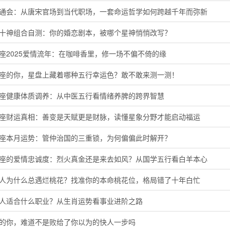
命通会：从唐宋官场到当代职场，一套命运哲学如何跨越千年而弥新
命十神组合自测：你的婚恋剧本，被哪个星神悄悄改写？
座2025爱情流年：在咖啡香里，修一场不偏不倚的缘
羊座的你，星盘上藏着哪种五行幸运色？敢不敢来测一测！
蟹座健康体质调养：从中医五行看情绪养脾的跨界智慧
子座财运真相：善变是天赋更是财脉，读懂星象分野才能启动福运
羯座本月运势：管仲治国的三重锁，为何偏偏此时解开？
羊座的爱情忠诚度：烈火真金还是来去如风？从国学五行看白羊本心
猴人为什么总遇烂桃花？找准你的本命桃花位，格局错了十年白忙
鸡人适合什么职业？从生肖运势看事业进阶之路
马的你，难道不是败给了你以为的快人一步吗