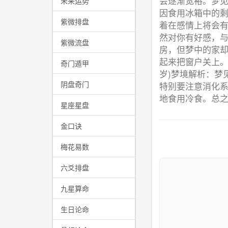
会逐渐宽裕。梦见
未来运势
因食用冰箱中的
紫微排盘
着在感情上将会
然对你有好感，与
紫微流盘
房，但梦中的家
起来把窗户关上。
奇门遁甲
岁)梦境解析：梦
阴盘奇门
特别要注意消化
地食用冷食。总
星座星盘
金口诀
梅花易数
六爻排盘
九星算命
生日论命