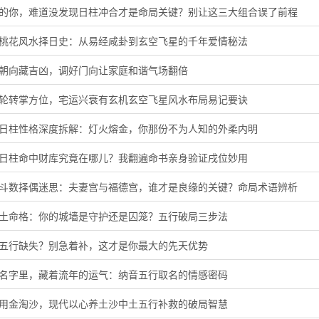
猪的你，难道没发现日柱冲合才是命局关键？别让这三大组合误了前程
旺桃花风水择日史：从易经咸卦到玄空飞星的千年爱情秘法
门朝向藏吉凶，调好门向让家庭和谐气场翻倍
星轮转掌方位，宅运兴衰有玄机玄空飞星风水布局易记要诀
酉日柱性格深度拆解：灯火熔金，你那份不为人知的外柔内明
子日柱命中财库究竟在哪儿？我翻遍命书亲身验证戌位妙用
微斗数择偶迷思：夫妻宫与福德宫，谁才是良缘的关键？命局术语辨析
头土命格：你的城墙是守护还是囚笼？五行破局三步法
音五行缺失？别急着补，这才是你最大的先天优势
的名字里，藏着流年的运气：纳音五行取名的情感密码
代用金淘沙，现代以心养土沙中土五行补救的破局智慧