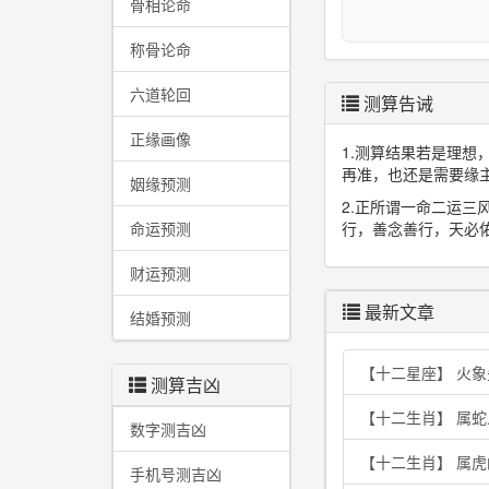
骨相论命
称骨论命
六道轮回
测算告诫
正缘画像
1.测算结果若是理
再准，也还是需要缘
姻缘预测
2.正所谓一命二运
命运预测
行，善念善行，天必
财运预测
最新文章
结婚预测
【十二星座】 火
测算吉凶
【十二生肖】 属
数字测吉凶
【十二生肖】 属
手机号测吉凶