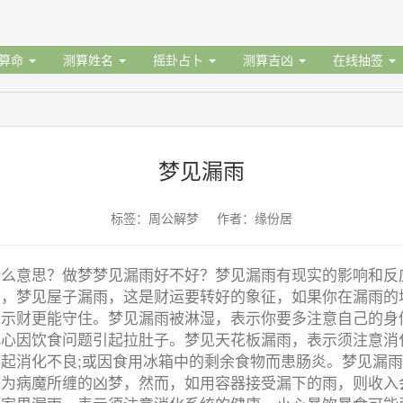
据算命
测算姓名
摇卦占卜
测算吉凶
在线抽签
梦见漏雨
标签：周公解梦 作者：缘份居
什么意思？做梦梦见漏雨好不好？梦见漏雨有现实的影响和反
雨，梦见屋子漏雨，这是财运要转好的象征，如果你在漏雨的
表示财更能守住。梦见漏雨被淋湿，表示你要多注意自己的身
小心因饮食问题引起拉肚子。梦见天花板漏雨，表示须注意消
起消化不良;或因食用冰箱中的剩余食物而患肠炎。梦见漏
己为病魔所缠的凶梦，然而，如用容器接受漏下的雨，则收入