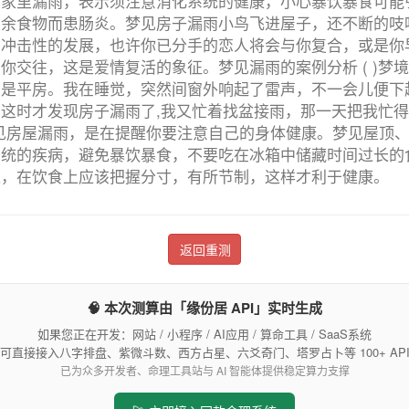
家里漏雨，表示须注意消化系统的健康，小心暴饮暴食可能
剩余食物而患肠炎。梦见房子漏雨小鸟飞进屋子，还不断的吱
有冲击性的发展，也许你已分手的恋人将会与你复合，或是你
你交往，这是爱情复活的象征。梦见漏雨的案例分析 ( )梦
却是平房。我在睡觉，突然间窗外响起了雷声，不一会儿便下
这时才发现房子漏雨了,我又忙着找盆接雨，那一天把我忙得够
见房屋漏雨，是在提醒你要注意自己的身体健康。梦见屋顶
系统的疾病，避免暴饮暴食，不要吃在冰箱中储藏时间过长的
之，在饮食上应该把握分寸，有所节制，这样才利于健康。
返回重测
🧠 本次测算由「缘份居 API」实时生成
如果您正在开发：网站 / 小程序 / AI应用 / 算命工具 / SaaS系统
可直接接入八字排盘、紫微斗数、西方占星、六爻奇门、塔罗占卜等 100+ AP
已为众多开发者、命理工具站与 AI 智能体提供稳定算力支撑