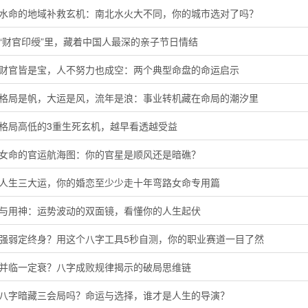
河水命的地域补救玄机：南北水火大不同，你的城市选对了吗？
“财官印绶”里，藏着中国人最深的亲子节日情结
局财官皆是宝，人不努力也成空：两个典型命盘的命运启示
字格局是帆，大运是风，流年是浪：事业转机藏在命局的潮汐里
定格局高低的3重生死玄机，越早看透越受益
命女命的官运航海图：你的官星是顺风还是暗礁？
懂人生三大运，你的婚恋至少少走十年弯路女命专用篇
神与用神：运势波动的双面镜，看懂你的人生起伏
主强弱定终身？用这个八字工具5秒自测，你的职业赛道一目了然
运并临一定衰？八字成败规律揭示的破局思维链
的八字暗藏三会局吗？命运与选择，谁才是人生的导演？