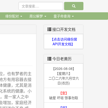
缘份配对
周公解梦
童子命查询
接口开发文档
【点击访问缘份居
API开发文档】
今日老黄历
【2026-08-08】
应，也有梦者的主
【星期六】
二〇二六年六月廿六
地方有用容器去接
日(农历)
体健康，尤其是消
化系统的健康。小
【宜】
雨，是一家人之中
破屋 坏垣 馀事勿取
会增加，家庭经济
【忌】