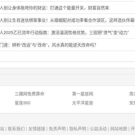
猴人别让身体拖垮你的财运：打通这个能量开关，财富自然来
鸡人别让生肖迷信绑架事业！从婚姻配对成功率看合作误区，这样选伙伴最
人2025乙巳流年行动指南：激活温润性格优势，三招把“泄气”变“动力”
门道：辨析“改运”与“改命”，风水真的能逆天改命吗？
三藏网免费算命
第一星座网
周
星座360
太平洋星座
安
站
|
联系我们
|
友情链接
|
免责声明
|
隐私声明
|
公益活动
|
网站地图
|
开