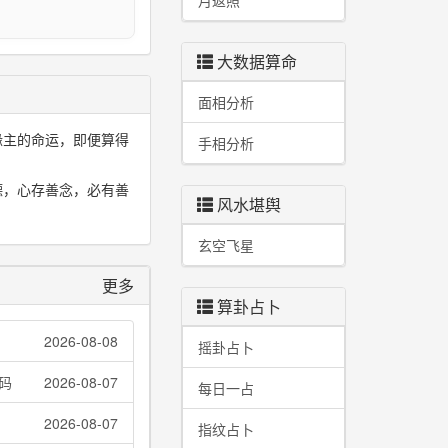
月返照
大数据算命
面相分析
缘主的命运，即便算得
手相分析
德，心存善念，必有善
风水堪舆
玄空飞星
更多
算卦占卜
2026-08-08
摇卦占卜
码
2026-08-07
每日一占
2026-08-07
指纹占卜