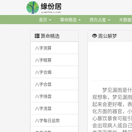
首页
算命精选
西方占星
大数
算命精选
周公解梦
八字测算
八字精算
八字合婚
八字合盘
梦见漏雨是
八字排盘
观想象，梦见漏
起来会更好喔，
八字流盘
化方面的器官，
心暴饮暴食可能引
八字每日运势
会出现病人或自