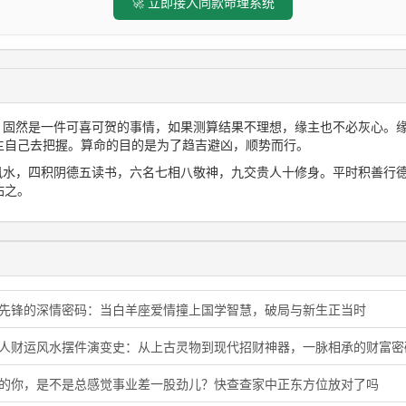
🚀 立即接入同款命理系统
想，固然是一件可喜可贺的事情，如果测算结果不理想，缘主也不必灰心。
主自己去把握。算命的目的是为了趋吉避凶，顺势而行。
三风水，四积阴德五读书，六名七相八敬神，九交贵人十修身。平时积善行
佑之。
象先锋的深情密码：当白羊座爱情撞上国学智慧，破局与新生正当时
蛇人财运风水摆件演变史：从上古灵物到现代招财神器，一脉相承的财富密
虎的你，是不是总感觉事业差一股劲儿？快查查家中正东方位放对了吗