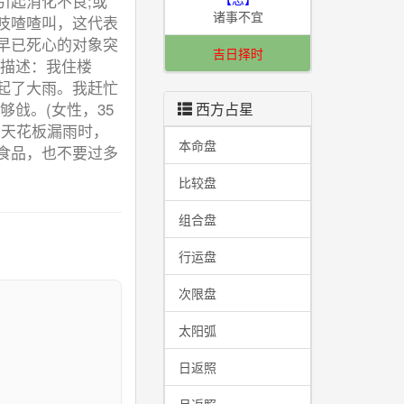
引起消化不良;或
诸事不宜
吱喳喳叫，这代表
早已死心的对象突
吉日择时
境描述：我住楼
起了大雨。我赶忙
戗。(女性，35
西方占星
、天花板漏雨时，
本命盘
食品，也不要过多
比较盘
组合盘
行运盘
次限盘
太阳弧
I
日返照