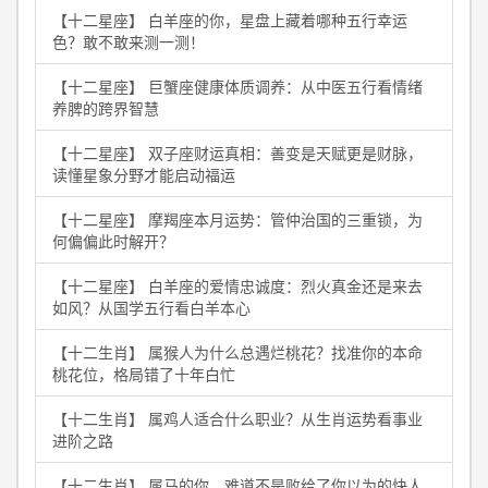
【十二星座】 白羊座的你，星盘上藏着哪种五行幸运
色？敢不敢来测一测！
【十二星座】 巨蟹座健康体质调养：从中医五行看情绪
养脾的跨界智慧
【十二星座】 双子座财运真相：善变是天赋更是财脉，
读懂星象分野才能启动福运
【十二星座】 摩羯座本月运势：管仲治国的三重锁，为
何偏偏此时解开？
【十二星座】 白羊座的爱情忠诚度：烈火真金还是来去
如风？从国学五行看白羊本心
【十二生肖】 属猴人为什么总遇烂桃花？找准你的本命
桃花位，格局错了十年白忙
【十二生肖】 属鸡人适合什么职业？从生肖运势看事业
进阶之路
【十二生肖】 属马的你，难道不是败给了你以为的快人