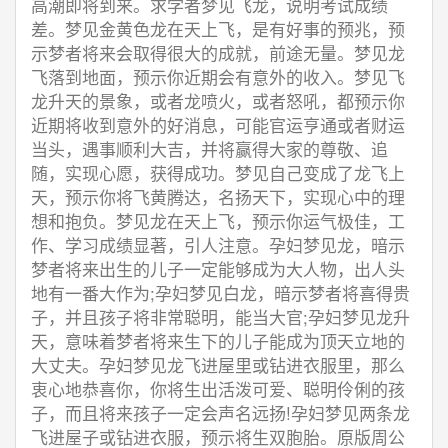
高潮即将到来。求学者梦见飞龙，说明考试成绩
差。梦见金黄色龙在天上飞，是有好事的预兆，预
示梦者将来会取得很大的成就，前途无量。梦见龙
飞落到地面，预示你近期会有意外的收入。梦见飞
龙升天的景象，或者龙喷火，或者怒吼，都预示你
近期将收到意外的好消息，可能官运亨通或者财运
当头，遇事顺利大吉，并将赢得大家的尊敬、追
随，实现心愿，获得成功。梦见自己变成了龙飞上
天，预示你将飞黄腾达，名扬天下，实现心中的理
想和抱负。梦见龙在天上飞，预示你运气极佳，工
作、学习成绩显著，引人注意。孕妇梦见龙，暗示
梦者将来出生的儿子一定能够成为大人物，出人头
地有一番大作为;孕妇梦见白龙，暗示梦者将喜得贵
子，并且孩子将非常聪明，能当大官;孕妇梦见龙升
天，意味着梦者将来生下的儿子能成为顶天立地的
大丈夫。孕妇梦见龙飞进屋里或钻进衣服里，那么
衷心地恭喜你，你将生出活泼可爱、聪明伶俐的孩
子，而且将来孩子一定会声名远扬!孕妇梦见两条龙
飞进屋子或钻进衣服，预示将生双胞胎。原版周公