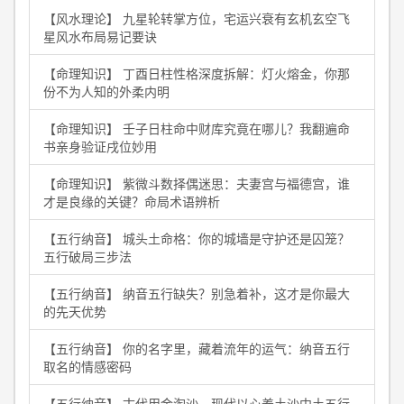
【风水理论】 九星轮转掌方位，宅运兴衰有玄机玄空飞
星风水布局易记要诀
【命理知识】 丁酉日柱性格深度拆解：灯火熔金，你那
份不为人知的外柔内明
【命理知识】 壬子日柱命中财库究竟在哪儿？我翻遍命
书亲身验证戌位妙用
【命理知识】 紫微斗数择偶迷思：夫妻宫与福德宫，谁
才是良缘的关键？命局术语辨析
【五行纳音】 城头土命格：你的城墙是守护还是囚笼？
五行破局三步法
【五行纳音】 纳音五行缺失？别急着补，这才是你最大
的先天优势
【五行纳音】 你的名字里，藏着流年的运气：纳音五行
取名的情感密码
【五行纳音】 古代用金淘沙，现代以心养土沙中土五行