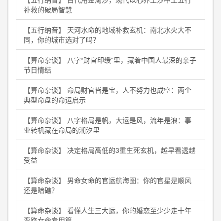
补救的破局智慧
【五行纳音】 天河水命的地域补救玄机：南北水火大不
同，你的城市选对了吗？
【算命杂谈】 八字“财官印绶”里，藏着中国人最深的亲子
节日情结
【算命杂谈】 命局财官皆是宝，人不努力也成空：两个
典型命盘的命运启示
【算命杂谈】 八字格局是帆，大运是风，流年是浪：事
业转机藏在命局的潮汐里
【算命杂谈】 决定格局高低的3重生死玄机，越早看透越
受益
【算命杂谈】 男命女命的官运航海图：你的官星是顺风
还是暗礁？
【算命杂谈】 看懂人生三大运，你的婚恋至少少走十年
弯路女命专用篇