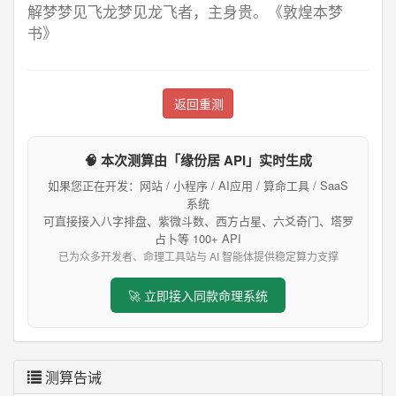
解梦梦见飞龙梦见龙飞者，主身贵。《敦煌本梦
书》
返回重测
🧠 本次测算由「缘份居 API」实时生成
如果您正在开发：网站 / 小程序 / AI应用 / 算命工具 / SaaS
系统
可直接接入八字排盘、紫微斗数、西方占星、六爻奇门、塔罗
占卜等 100+ API
已为众多开发者、命理工具站与 AI 智能体提供稳定算力支撑
🚀 立即接入同款命理系统
测算告诫