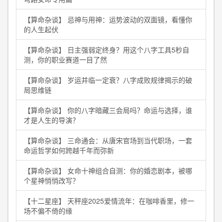
【算命杂谈】 忌神与用神：运势波动的双面镜，看懂你
的人生起伏
【算命杂谈】 日主强弱定终身？用这个八字工具5秒自
测，你的职业赛道一目了然
【算命杂谈】 岁运并临一定衰？八字成败规律揭示的破
局思维链
【算命杂谈】 你的八字暗藏三会局吗？命运与选择，谁
才是人生的导演？
【算命杂谈】 三命通会：从唐宋官场到当代职场，一套
命运哲学如何跨越千年而弥新
【算命杂谈】 女命十神组合自测：你的婚恋剧本，被哪
个星神悄悄改写？
【十二星座】 天秤座2025爱情流年：在咖啡香里，修一
场不偏不倚的缘