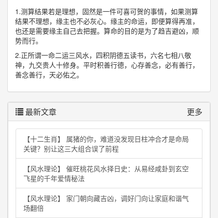
1.测算结果若是理想，固然是一件可喜可贺的事情，如果测算
结果不理想，缘主也不必灰心。缘主的命运，即便算得再准，
也还是需要缘主自己去把握。算命的目的是为了趋吉避凶，顺
势而行。
2.正所谓一命二运三风水，四积阴德五读书，六名七相八敬
神，九交贵人十修身。平时积善行德，心存善念，必有善行，
善念善行，天必佑之。
最新文章
更多
【十二生肖】 属猪的你，难道没发现日柱冲合才是命局
关键？别让这三大组合误了前程
【风水理论】 催旺桃花风水择日史：从易经咸卦到玄空
飞星的千年爱情秘法
【风水理论】 家门朝向藏吉凶，调好门向让家庭和谐气
场翻倍