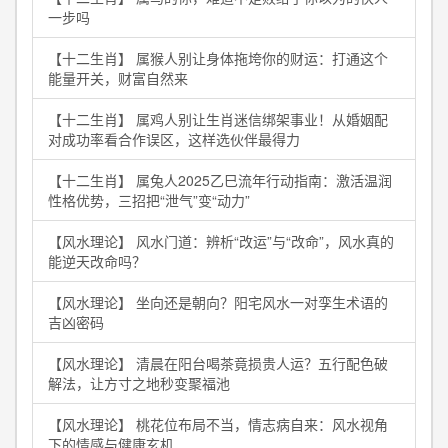
一步吗
【十二生肖】 属猴人别让身体拖垮你的财运：打通这个
能量开关，财富自然来
【十二生肖】 属鸡人别让生肖迷信绑架事业！从婚姻配
对成功率看合作误区，这样选伙伴最得力
【十二生肖】 属兔人2025乙巳流年行动指南：激活温润
性格优势，三招把“泄气”变“动力”
【风水理论】 风水门道：辨析“改运”与“改命”，风水真的
能逆天改命吗？
【风水理论】 坐向还是朝向？阳宅风水一对孪生术语的
吉凶密码
【风水理论】 清晨在阳台喝茶竟损贵人运？五行配色破
解法，让方寸之地秒变聚福池
【风水理论】 桃花位布局不当，情志病自来：风水视角
下的情感与健康玄机