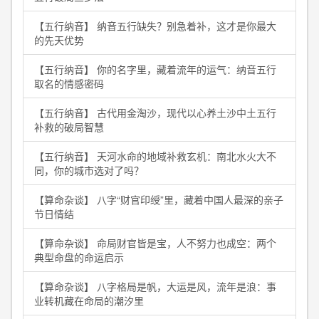
【五行纳音】 纳音五行缺失？别急着补，这才是你最大
的先天优势
【五行纳音】 你的名字里，藏着流年的运气：纳音五行
取名的情感密码
【五行纳音】 古代用金淘沙，现代以心养土沙中土五行
补救的破局智慧
【五行纳音】 天河水命的地域补救玄机：南北水火大不
同，你的城市选对了吗？
【算命杂谈】 八字“财官印绶”里，藏着中国人最深的亲子
节日情结
【算命杂谈】 命局财官皆是宝，人不努力也成空：两个
典型命盘的命运启示
【算命杂谈】 八字格局是帆，大运是风，流年是浪：事
业转机藏在命局的潮汐里