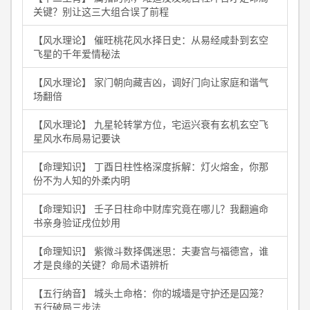
关键？别让这三大组合误了前程
【风水理论】 催旺桃花风水择日史：从易经咸卦到玄空
飞星的千年爱情秘法
【风水理论】 家门朝向藏吉凶，调好门向让家庭和谐气
场翻倍
【风水理论】 九星轮转掌方位，宅运兴衰有玄机玄空飞
星风水布局易记要诀
【命理知识】 丁酉日柱性格深度拆解：灯火熔金，你那
份不为人知的外柔内明
【命理知识】 壬子日柱命中财库究竟在哪儿？我翻遍命
书亲身验证戌位妙用
【命理知识】 紫微斗数择偶迷思：夫妻宫与福德宫，谁
才是良缘的关键？命局术语辨析
【五行纳音】 城头土命格：你的城墙是守护还是囚笼？
五行破局三步法