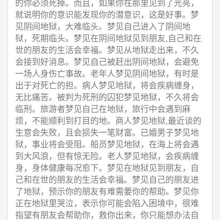
的你必须死掉。而且，如果你在那里见到了光亮，
就说明你的意识能发现你的潜意识，这是好事。梦
见阴间地狱，大难临头。梦见自己进入了阴间地
狱，死期临头。梦见在阴间地狱见到朋友,自己和在
世的朋友的生活会幸福。梦见从地狱走出来，不久
会接到好消息。梦见自己被赶出阴间地狱，会避免
一场人身伤亡事故。老年人梦见阴间地狱，有时是
出于对死亡的担。病人梦见地狱，将会疾病缠身，
无比痛苦。被判为死刑的囚犯梦见地狱，不久将会
临刑。旅游者梦见自己在地狱，旅行中会遇到麻
烦，不能顺利到打目的地。商人梦见地狱,最近谈的
生意会失败，且会损失一笔财富。已婚男子梦见地
狱，事业将会受阻。船员梦见地狱，在海上将会遇
到大风浪，但有惊无险。老人梦见地狱，会疾病缠
身，身体健康每况愈下。梦见在地狱见到朋友，自
己和在世的朋友的生活会幸福。梦见自己的朋友进
了地狱，预示你的朋友有难需要你的帮助。梦见你
正在地狱里哭泣，表示你可能会陷入困境中，很难
指望有朋友会帮助你，救你出来，你只能想办法自