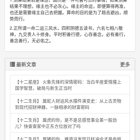
结果不理想，缘主也不必灰心。缘主的命运，即便算得再准，
也还是需要缘主自己去把握。算命的目的是为了趋吉避凶，顺
势而行。
2.正所谓一命二运三风水，四积阴德五读书，六名七相八敬
神，九交贵人十修身。平时积善行德，心存善念，必有善行，
善念善行，天必佑之。
最新文章
更多
【十二星座】 火象先锋的深情密码：当白羊座爱情撞上
国学智慧，破局与新生正当时
【十二生肖】 属蛇人财运风水摆件演变史：从上古灵物
到现代招财神器，一脉相承的财富密码
【十二生肖】 属虎的你，是不是总感觉事业差一股劲
儿？快查查家中正东方位放对了吗
【十二生肖】 属猪的你，难道没发现日柱冲合才是命局