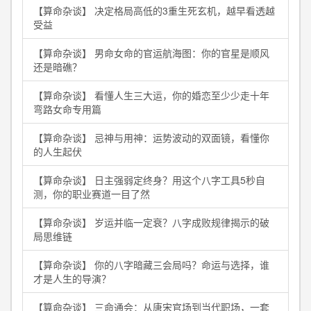
【算命杂谈】 决定格局高低的3重生死玄机，越早看透越
受益
【算命杂谈】 男命女命的官运航海图：你的官星是顺风
还是暗礁？
【算命杂谈】 看懂人生三大运，你的婚恋至少少走十年
弯路女命专用篇
【算命杂谈】 忌神与用神：运势波动的双面镜，看懂你
的人生起伏
【算命杂谈】 日主强弱定终身？用这个八字工具5秒自
测，你的职业赛道一目了然
【算命杂谈】 岁运并临一定衰？八字成败规律揭示的破
局思维链
【算命杂谈】 你的八字暗藏三会局吗？命运与选择，谁
才是人生的导演？
【算命杂谈】 三命通会：从唐宋官场到当代职场，一套