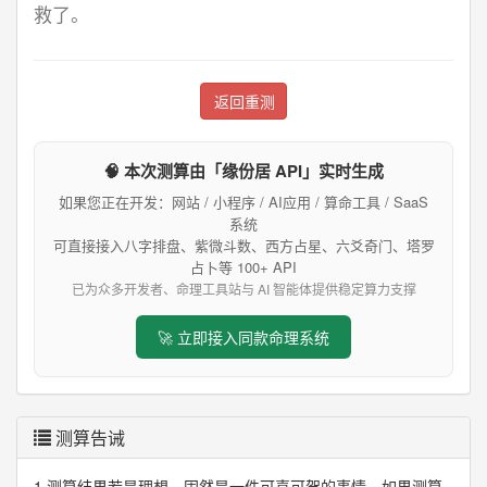
救了。
返回重测
🧠 本次测算由「缘份居 API」实时生成
如果您正在开发：网站 / 小程序 / AI应用 / 算命工具 / SaaS
系统
可直接接入八字排盘、紫微斗数、西方占星、六爻奇门、塔罗
占卜等 100+ API
已为众多开发者、命理工具站与 AI 智能体提供稳定算力支撑
🚀 立即接入同款命理系统
测算告诫
1.测算结果若是理想，固然是一件可喜可贺的事情，如果测算