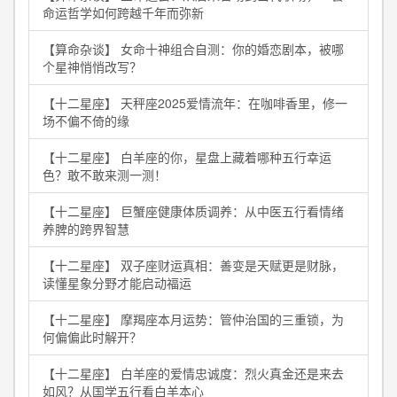
命运哲学如何跨越千年而弥新
【算命杂谈】 女命十神组合自测：你的婚恋剧本，被哪
个星神悄悄改写？
【十二星座】 天秤座2025爱情流年：在咖啡香里，修一
场不偏不倚的缘
【十二星座】 白羊座的你，星盘上藏着哪种五行幸运
色？敢不敢来测一测！
【十二星座】 巨蟹座健康体质调养：从中医五行看情绪
养脾的跨界智慧
【十二星座】 双子座财运真相：善变是天赋更是财脉，
读懂星象分野才能启动福运
【十二星座】 摩羯座本月运势：管仲治国的三重锁，为
何偏偏此时解开？
【十二星座】 白羊座的爱情忠诚度：烈火真金还是来去
如风？从国学五行看白羊本心